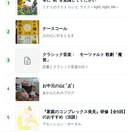
1
ミナミのライト らいと ライフ～light, right, life～
ナースコール
2
人の心に灯をともす
クラシック音楽： モーツァルト 歌劇「魔
笛」
3
読書とクラシック音楽の日々
お中元の山( ﾟДﾟ)
4
あかんたれのブログ
『家庭のコンプレックス発見』研修【全5回】
のおすすめ（法談）
5
アセンション・ポータル