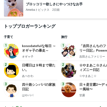
ブロッコリー欲しさにやっつけなお手
Amebaトピックス
2日前
トップブロガーランキング
子育て
旅行
1
1
kosodatefulな毎日 ～
「吉田さんちのフ
オギャ子の暴走～
リー日記」Powere
y Ameba 吉田さ
オギャ子
吉田さんファミリー
ミリーオフィシャ
ログ
2
2
日曜日は９時まで寝た
☆やまあこ☆さん
い。
ィズニー日記
あべかわ
☆やまあこ☆
3
3
四十路シンパパの家族
日々是甘露2〜デ
日記
ー風味〜
はやパパ
甘露