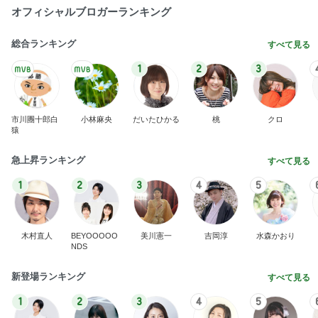
オフィシャルブロガーランキング
総合ランキング
すべて見る
1
2
3
市川團十郎白
小林麻央
だいたひかる
桃
クロ
猿
急上昇ランキング
すべて見る
1
2
3
4
5
木村直人
BEYOOOOO
美川憲一
吉岡淳
水森かおり
NDS
新登場ランキング
すべて見る
1
2
3
4
5