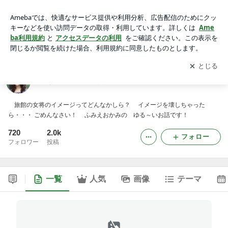
『あたふた・・天然おかみ』の ほんわか気分
アプリをダウンロードして
ブログの更新通知
を受け取りまし
開く
ょう。
『あたふた・・天然おかみ』の ほんわか気分
旅館の女将のイメージってどんなかしら？ イメージを壊しちゃった
ら・・・ ごめんなさい！ ふみえおかみの ゆる～いお話です！
720
2.0k
フォロー
フォロワー
投稿
一覧
人気
画像
テーマ