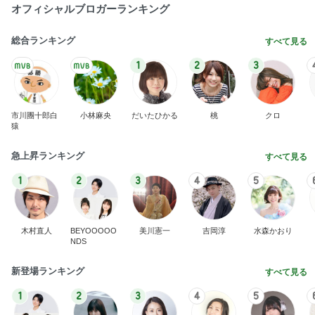
規約で遊べず人に貰ってもらったメダル
Amebaトピックス
2日前
好奇心を満たしに行く初の国
Amebaトピックス
1日前
パートのやる気をアピールする勉強
Amebaトピックス
1日前