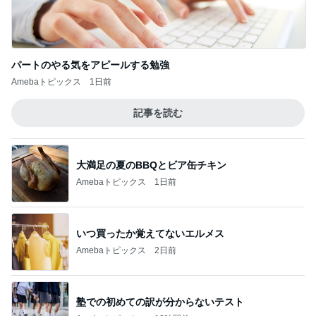
キャシー中島 絶好調でキルトカット
Amebaトピックス
1日前
記事を読む
小川菜摘 可愛いピカチュウバーガー
Amebaトピックス
22時間前
ジャンル人気記事ランキング
釣り
風弱く
1