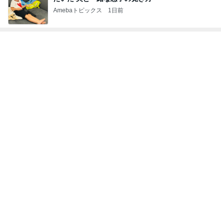
Amebaトピックス
1日前
トップブロガーランキング
子育て
ファッション
1
1
kosodatefulな毎日 ～
妻です。ママです
オギャ子の暴走～
です。
オギャ子
eri.
2
2
日曜日は９時まで寝た
40代からの大人
い。
アルを品良く着こ
ファッションブロ
あべかわ
えりん
3
3
四十路シンパパの家族
銀の滴降る降るま
日記
に・・・
はやパパ
illallan
もっと見る