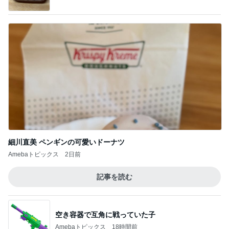
猛暑の中突入したスシローセール
Amebaトピックス
1日前
記事を読む
お盆休みに重なる演習と通信制限
Amebaトピックス
18時間前
息子たちの服合計10点で14600円
Amebaトピックス
14時間前
味が悪くないが肉が硬い焼肉弁当
Amebaトピックス
11時間前