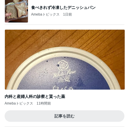
神がかってる掃除機
Amebaトピックス
18時間前
木のおもちゃマニアの夫の収集品
Amebaトピックス
2日前
息子の咳で小児科受診の確認不足
Amebaトピックス
1日前