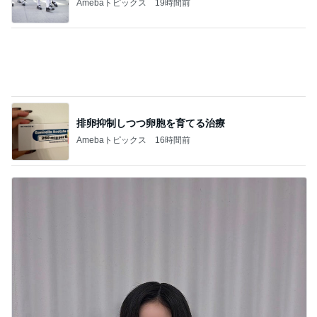
大原港 力漁丸 釣果
短時間自作のルアーでタチウオを狙った、じ
いじの勝ち‼️
2
ヤマガッタンのブログ
予約状況
3
伊豆下田 釣船 ひがし丸
2026.8.8 米代川鮎情報 今日も暑くなりそう
です。
4
米代川鮎情報
M氏友釣り初挑戦・・・その結果は
5
鮎釣り小物の手作り節約術とウォーキング