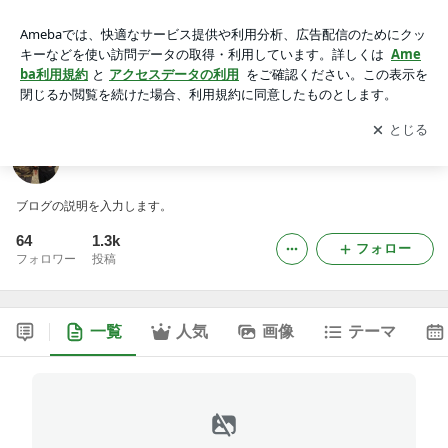
岩船港史丸
アプリをダウンロードして
ブログの更新通知
を受け取りまし
開く
ょう。
岩船港史丸
ブログの説明を入力します。
64
1.3k
フォロー
フォロワー
投稿
一覧
人気
画像
テーマ