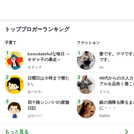
だいた 謎に体重が減り怖かった事
Amebaトピックス
1日前
娘とケーキ4個で終了した食べ放題
Amebaトピックス
2日前
焼けるアスファルトを歩くわんこ
Amebaトピックス
1日前
神がかってる掃除機
Amebaトピックス
18時間前
寝る前にメロン半玉食べ減った体重