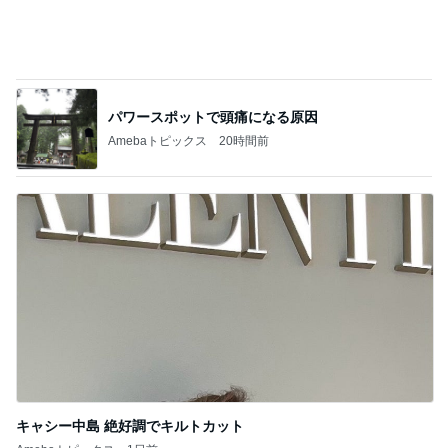
藤あや子 本格グリーンカレーと唐揚
Amebaトピックス
1日前
平原綾香 父代わり市村正親の言葉
Amebaトピックス
1日前
スーパーのごはんで100点になった日