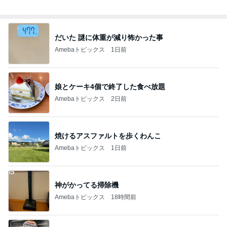
総合ランキング
すべて見る
1
2
3
市川團十郎白
小林麻央
だいたひかる
桃
クロ
猿
急上昇ランキング
すべて見る
1
2
3
4
5
木村直人
BEYOOOOO
美川憲一
吉岡淳
水森かおり
NDS
新登場ランキング
すべて見る
1
2
3
4
5