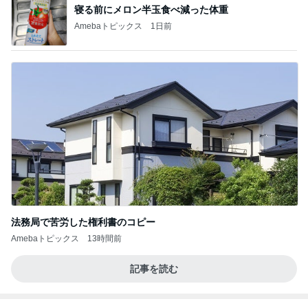
BEYOOOOO
島倉りか
ゆうこりん
MOMIママ
石 安伊
NDS
芸能人・有名人ブログ TOPへ
神がかってる掃除機
Amebaトピックス
18時間前
センスが良過ぎて困る限定グッズ
Amebaトピックス
2日前
假屋崎省吾 にんにく6個分のもつ鍋
Amebaトピックス
2日前