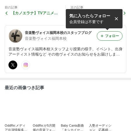
前の記事
次の記事
【カノエラナ】TVアニメ
【Chilli Beans.】ROCK IN
気に入ったらフォロー
「夜のクラゲは泳げない」オ
JAPAN FESTIVAL 2024に出
ープニング主題歌を担当♪
演します
会員登録は不要です
音楽塾ヴォイス福岡本校のスタッフブログ
フォロー
音楽塾ヴォイス福岡本校
音楽塾ヴォイス福岡本校スタッフより授業の様子、イベント、出身
アーティスト情報など その他ヴォイスのお知らせをお届けしま
す！
最近の画像つき記事
OddRe:メディ
OddRe:が5月開
Baby Canta新曲
入塾オーディシ
ア出演情報多
催の音楽フェス
「キシカイセ
ョン 応募締め