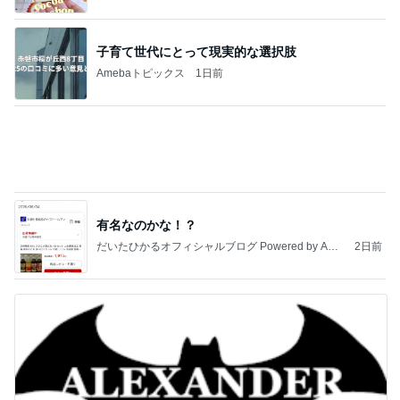
野菜の値段と農家さんの大変な思い
Amebaトピックス
2日前
最近の香港で食べて感動したもの、いろいろまと
め！
香港在住えりのおいしい食べ歩きガイド
13日前
原田龍二の妻 駅までのお見送り
Amebaトピックス
1日前
地獄
日本人
1日前