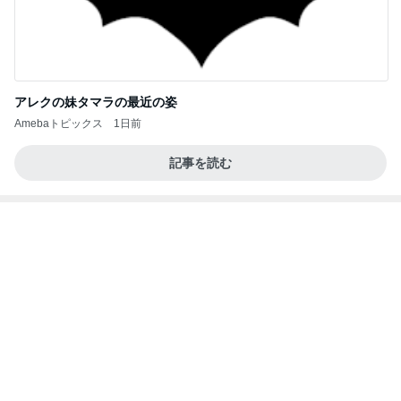
ママが受け取って来たミスドのドーナツ
Amebaトピックス
1日前
敬三さんも言いよったのよか。そうか。それは茂美
のしてはならない禁じ手だったな。陣内が言いよる
のよ
nanasantojiroのブログ
2日前