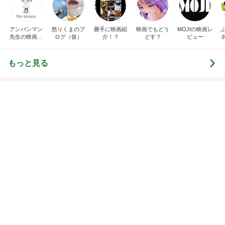
らりん☆のブログ
☆きらりん☆
はやパパ
もっと見る
オフィシャルブロガーランキング
総合ランキング
すべて見る
1
2
3
市川團十郎白
小林麻央
だいたひかる
桃
クロ
猿
急上昇ランキング
すべて見る
1
2
3
4
5