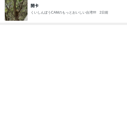
開卡
くいしんぼうCAMのもっとおいしい台湾!!!!
2日前
ジャンルランキング
映画レビュー
7,027人参加中
1
連ドラについてじっくり語るブログ
ドラマミタロー
2
ゲーム感想、レビューなどなど趣味に関するまとめ
こだまもとる
3
三角絞めでつかまえて2
カミヤマ
4
5
6
7
8