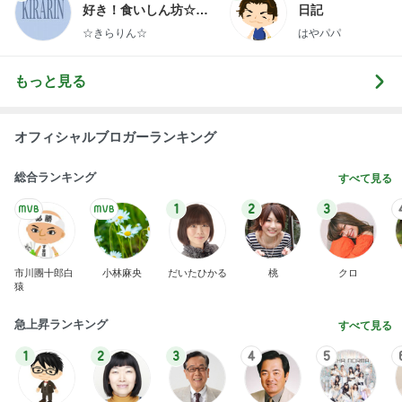
ネイルチェンジ前の最高な組み合わせ
Amebaトピックス
11時間前
開卡
くいしんぼうCAMのもっとおいしい台湾!!!!
2日前
娘と汗だくで運んだ重いコピー機
Amebaトピックス
1日前
TOPTOY☆Cocoa Workshop
ディズニーファン Dのブログ
8日前