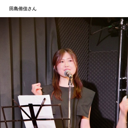
田島侑佳さん