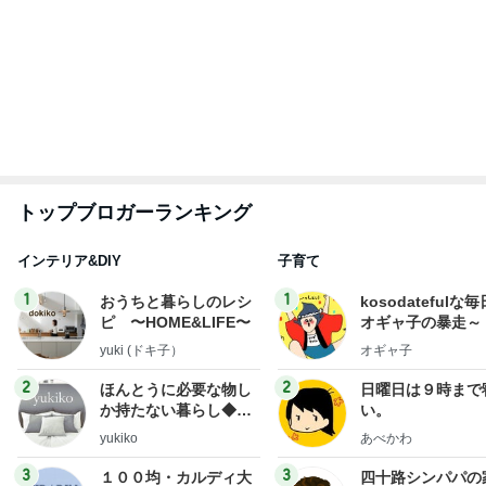
AKB48
たんぽぽ川村
北村総一朗
北別府学
OCHA NORM
エミコ
A
新登場ランキング
すべて見る
1
2
3
4
5
BEYOOOOO
ゆうこりん
島倉りか
石 安伊
蒼井心音
NDS
飲み過ぎて土産に持たされた物
Amebaトピックス
15時間前
8月2日放送のTBS「週刊さんまとマツコ」先週に引
き続き出演します♪
植草美幸オフィシャルブログ Powered by Ameba
5日前