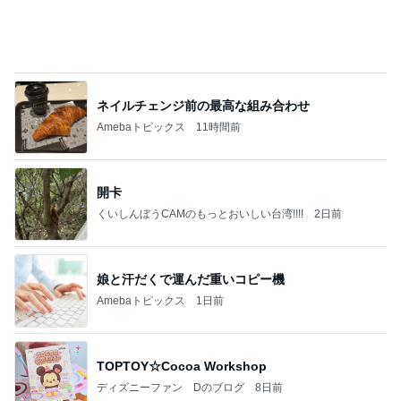
渡辺美奈代 日光浴で気持ち良くネンネ
Amebaトピックス
1日前
【ANAプレミアムクラス初体験】雷で50分遅延…
沖縄往復で分かった「余裕を買う」価値
華麗なるスタバマダム
2日前