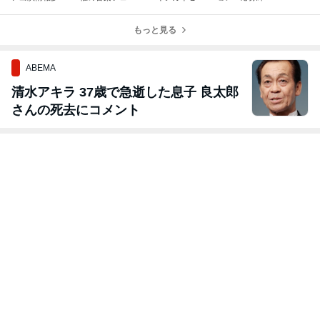
数！九州地区で
に出演！！
イ」配信スター
切りが迫ってい
はラジオの公開
ト！MV公開も♪
ます！
生放送も♪
もっと見る
ABEMA
清水アキラ 37歳で急逝した息子 良太郎
さんの死去にコメント