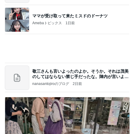
同じ種類のワンちゃん同士の散歩
Amebaトピックス
2日前
アンジャ児嶋さん相葉ちゃんと食事で紹介された仲
のいい後輩にコイツとは仲よく出来ないと思った
喋り場ならぬ語り場(仮)
10日前
赤ん坊から知る友人の息子の成長
Amebaトピックス
11時間前
何故トランプ大統領が日本円を支援するのかと聞か
れた時の答え
nokoarikonのブログ
2日前