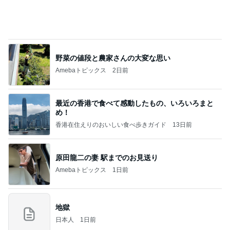
小川菜摘 届いたマイケルグッズ
Amebaトピックス
1日前
高橋直純のトラブルメーカー第1167回更新しまし
た！
高橋直純オフィシャルブログ「なおずみぶろぐ」
11日前
Powered by Ameba