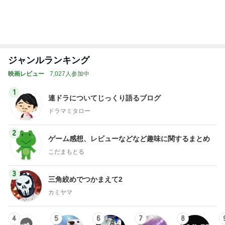
アンパンマン
怒りくまのブ
勝手に映画紹
映画でもどう
MOJIの映画レ
先生の映画講
ログ（仮）
介！？
どす？
ビュー
座
もっと見る
トップブロガーランキング
インテリア&DIY
子育て
1
1
おうちと暮らしのレシ
kosodatefulな毎
ピ 〜HOME&LIFE〜
オギャ子の暴走～
yuki (ドキ子）
オギャ子
2
2
ほんとうに必要な物し
日曜日は９時まで
か持たない暮らし◆Ke
い。
ep Life Simple◆〜イ
yukiko
あべかわ
ンテリアのきろく〜
3
3
１００均・カルディ大
四十路シンパパの
好き！食いしん坊☆き
日記