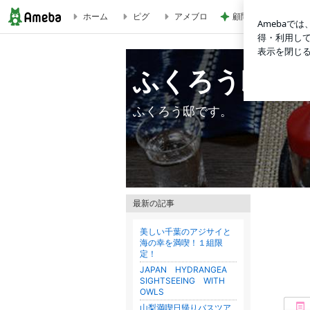
ホーム
ピグ
アメブロ
顧問の話ぶりに感じ
ふくろう邸
ふくろう邸
ふくろう邸です。
最新の記事
美しい千葉のアジサイと
海の幸を満喫！１組限
定！
JAPAN HYDRANGEA
SIGHTSEEING WITH
OWLS
山梨満喫日帰りバスツア