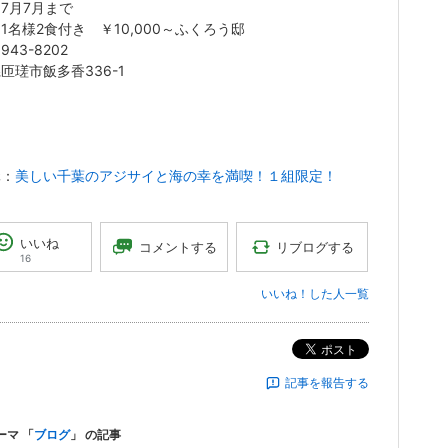
7月7月まで
1名様2食付き ￥10,000～
ふくろう邸
6943-8202
匝瑳市飯多香336-1
元：
美しい千葉のアジサイと海の幸を満喫！１組限定！
いいね
リブログする
コメントする
16
いいね！した人一覧
ポスト
記事を報告する
ーマ 「
ブログ
」 の記事