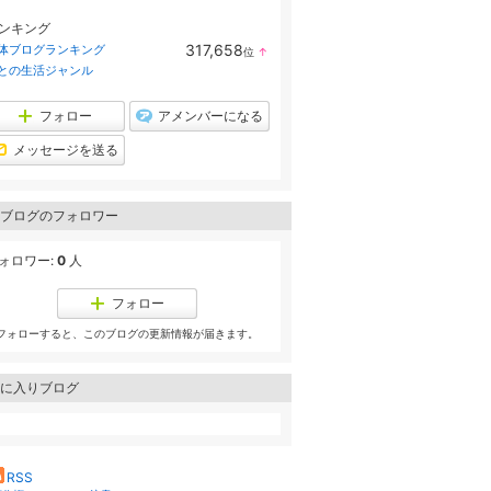
ンキング
317,658
体ブログランキング
位
↑
ラ
との生活ジャンル
ン
キ
ン
フォロー
アメンバーになる
グ
上
メッセージを送る
昇
ブログのフォロワー
ォロワー:
0
人
フォロー
フォローすると、このブログの更新情報が届きます。
に入りブログ
RSS