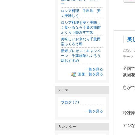
ー
ロシア料理 手料理 安
く美味しく
ロシア料理を安く美味し
く食べるなら千葉の旅館
ふくろう邸おすすめ
美
美味しいお米なら千葉民
宿ふくろう邸
2020-0
新米プレゼントキャンペ
ーン 千葉旅館ふくろう
テーマ
邸おすすめ
全国で
一覧を見る
画像一覧を見る
紫陽
息が
テーマ
ブログ ( 7 )
一覧を見る
冷凍
アジ
カレンダー