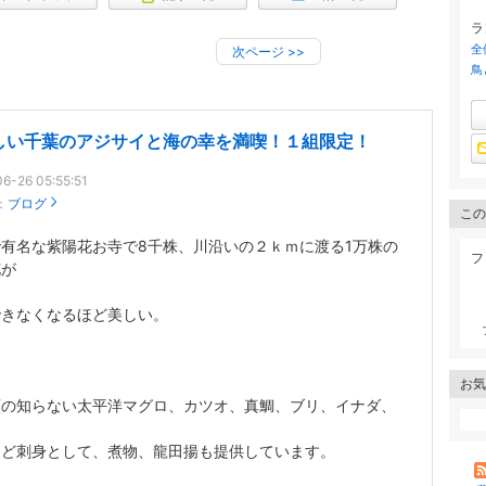
ラ
全
次ページ
>>
鳥
しい千葉のアジサイと海の幸を満喫！１組限定！
6-26 05:55:51
：
ブログ
この
有名な紫陽花お寺で8千株、川沿いの２ｋｍに渡る1万株の
フ
花が
できなくなるほど美しい。
お気
庫の知らない太平洋マグロ、カツオ、真鯛、ブリ、イナダ、
など刺身として、煮物、龍田揚も提供しています。