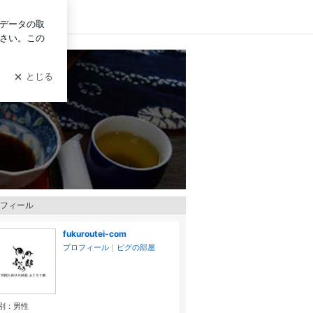
ログイン
フィール
fukuroutei-com
プロフィール
｜
ピグの部屋
別：
男性