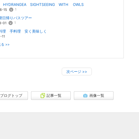
N HYDRANGEA SIGHTSEEING WITH OWLS
1
6-15
喫日帰りバスツアー
1
8-01
料理 手料理 安く美味しく
-11
る >>
次ページ
>>
ブログトップ
記事一覧
画像一覧