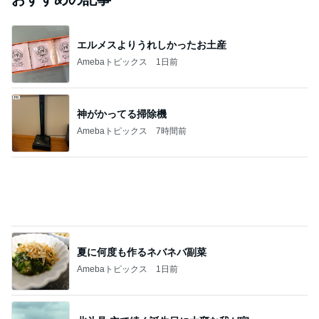
「痩せすぎ」小学生ギャルモデルに心配の声
Amebaトピックス
13時間前
斎藤元彦がぶらぶら動画のアップを止めた
Bank of Dreamの公営競技はどこへ行く
9日前
藤あや子「熱湯が」火傷に心配の声
Amebaトピックス
17時間前
ありがとうございます
市川團十郎白猿オフィシャルB
3日前