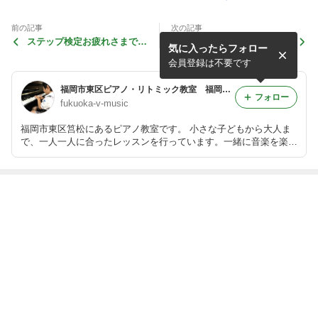
前の記事
次の記事
ステップ検定お疲れさまでし
ピティナ・ピアノステップ②
気に入ったらフォロー
た♪
会員登録は不要です
福岡市東区ピアノ・リトミック教室 福岡ヴァルールミュージックスタジオ
フォロー
fukuoka-v-music
福岡市東区筥松にあるピアノ教室です。 小さな子どもから大人ま
で、一人一人に合ったレッスンを行っています。一緒に音楽を楽し
みませんか?体験レッスン実施中!お気軽にご連絡ください♪
最近の画像つき記事
リズム講座のレ
ミニコンサート
コンチェルト発
コンチェルト発
ッスンが始まり
&ミニアンサン
表会、無事終了
表会、無事終了
ました♪
ブルコンサート
しました♫②
しました♪①