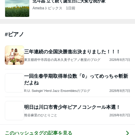
ジャンルランキング
スイーツ・デザートマニア
10,939人参加中
1
華麗なるスタバマダム
華麗なるスタバマダム （スターバックス研究家）
2
オヤジのスイーツ時々ランニングブログ
オヤジ@sweets
3
ひとりでもまめにがんばるブログ
まめ
4
5
6
7
8
東京モーニン
ラテログ
わんたのスイ
紅子のセレブ
毎日おやつを
グ日和
ーツ日記〜小
なグルメ日記
食べています