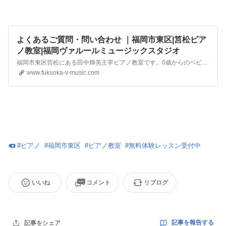
よくあるご質問・問い合わせ ｜福岡市東区|筥松ピア
ノ教室|福岡ヴァルールミュージックスタジオ
福岡市東区筥松にある田中輝美主宰ピアノ教室です。0歳からのベビーリトミック、個人レッスンは幼児、小中学生、高校生、大人まで対応しています。30年以上の実績があり、500名以上の音楽愛好家を育ててきました。個人の目標に合わせて多数の講師陣がサポートします。楽しくピアノを始めてみませんか?
www.fukuoka-v-music.com
#
ピアノ
#
福岡市東区
#
ピアノ教室
#
無料体験レッスン受付中
いいね
コメント
リブログ
記事を報告する
記事をシェア