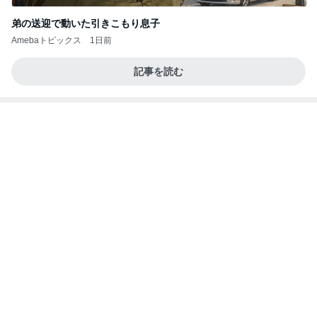
弟の送迎で動いた引きこもり息子
Amebaトピックス
1日前
記事を読む
堀ちえみ 移動が多くて忙しい一日
Amebaトピックス
1日前
あいのりクロ 図々しい人って、こういう人？
勝手に考察
2日前
堀ちえみの夫 並んで食べたつけ麺
Amebaトピックス
1日前