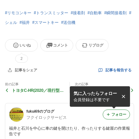
#
リモコンキー
#
トランスミッター
#
接着剤
#
自動車
#
瞬間接着剤
#
シェル
#
福井
#
スマートキー
#
送信機
いいね
コメント
リブログ
2
記事を報告する
記事をシェア
前の記事
次の記事
トヨタC-HR(2020／現行型)
金庫解錠（セントリー金庫）
気に入ったらフォロー
スマートキー作成
会員登録は不要です
fukui69のブログ
フォロー
フクイロックサービス
福井と石川を中心に車の鍵を開けたり、作ったりする鍵屋の作業報
告です