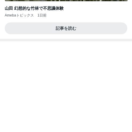
夢見さんから 揺れが激しく注意していましょう❗️
マリアオフィシャルブログ「ひむかの風にさそわれ
8日前
て」Powered by Ameba
「してあげた」ことはないという考え
Amebaトピックス
1日前
ポップマートDIMOO×ピクサー☆
ディズニーファン Dのブログ
7日前
週に1回しか検診日がない婦人科
Amebaトピックス
1日前