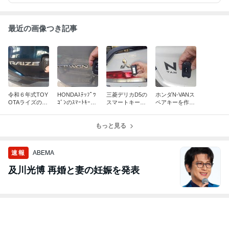
最近の画像つき記事
令和６年式TOY
HONDAｽﾃｯﾌﾟﾜ
三菱デリカD5の
ホンダN-VANス
OTAライズのｽﾏ
ｺﾞﾝのｽﾏｰﾄｷｰを
スマートキー登
ペアキーを作り
ｰﾄｷｰを作って来
登録しました／
録しました／福
ました／福井
ました／石川小
石川
井
松
もっと見る
速報
ABEMA
及川光博 再婚と妻の妊娠を発表