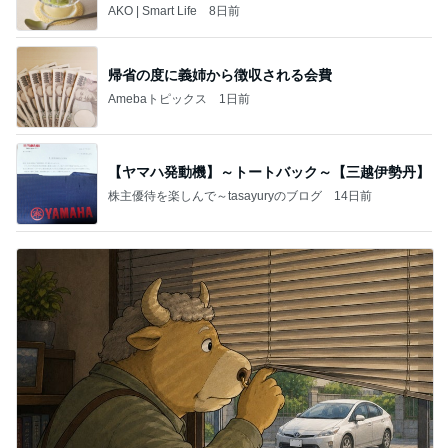
トレ
AKO | Smart Life
8日前
帰省の度に義姉から徴収される会費
Amebaトピックス
1日前
【ヤマハ発動機】～トートバック～【三越伊勢丹】
株主優待を楽しんで～tasayuryのブログ
14日前