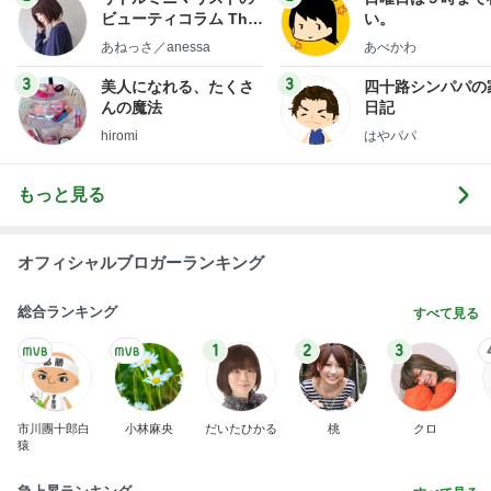
ビューティコラム The
い。
little minimalist's bea
あねっさ／anessa
あべかわ
uty colum
3
3
美人になれる、たくさ
四十路シンパパの
んの魔法
日記
hiromi
はやパパ
もっと見る
オフィシャルブロガーランキング
総合ランキング
すべて見る
1
2
3
市川團十郎白
小林麻央
だいたひかる
桃
クロ
猿