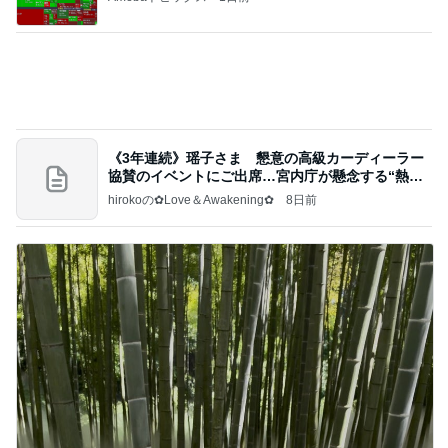
夏期講習でのまさかの楽しい発言
Amebaトピックス
9時間前
あいのりクロ 図々しい人って、こういう人？
勝手に考察
2日前
女性を見る目がないと言われる原因
Amebaトピックス
16時間前