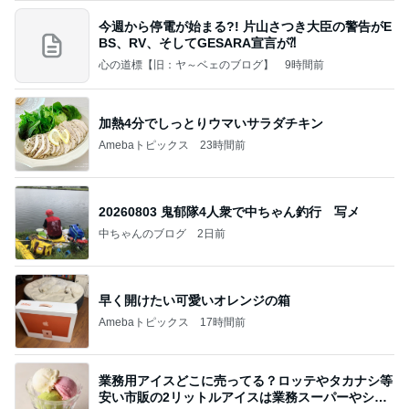
今週から停電が始まる?! 片山さつき大臣の警告がE
BS、RV、そしてGESARA宣言が⁈
心の道標【旧：ヤ～ベェのブログ】
9時間前
加熱4分でしっとりウマいサラダチキン
Amebaトピックス
23時間前
20260803 鬼郁隊4人衆で中ちゃん釣行 写メ
中ちゃんのブログ
2日前
早く開けたい可愛いオレンジの箱
Amebaトピックス
17時間前
業務用アイスどこに売ってる？ロッテやタカナシ等
安い市販の2リットルアイスは業務スーパーやシャ