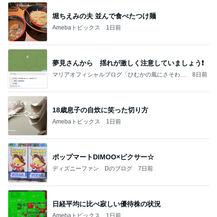
《3年連続》瑶子さま 懇意の高級カーディーラー
協賛のイベントにご出席…宮内庁が懸念する“熱心
すぎ
hirokoの✿Love＆Awakening✿
8日前
山田 幻想的な竹林で不思議体験
Amebaトピックス
1日前
記事を読む