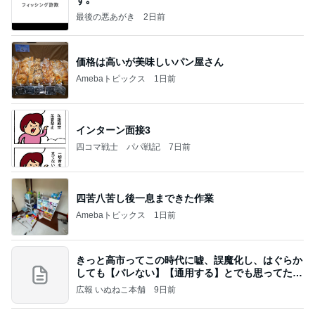
最後の悪あがき
2日前
価格は高いが美味しいパン屋さん
Amebaトピックス
1日前
インターン面接3
四コマ戦士 パパ戦記
7日前
四苦八苦し後一息まできた作業
Amebaトピックス
1日前
きっと高市ってこの時代に嘘、誤魔化し、はぐらか
しても【バレない】【通用する】とでも思ってたん
だろ
広報 いぬねこ本舗
9日前