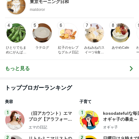
東京モーニング日和
maldoror
4
5
6
7
8
ひとりでもま
ラテログ
紅子のセレブ
みねみねのス
あやめCafe
めにがんばる
なグルメ日記
イーツ&食パ
ブログ
ンブログ❤️
もっと見る
トップブロガーランキング
美容
子育て
1
1
（旧アカウント）エマ
kosodatefulな毎
ブログ【アラフォー会
オギャ子の暴走～
社売却セカンドライ
エマの日記
オギャ子
フ】
2
2
リトルミニマリストの
日曜日は９時まで