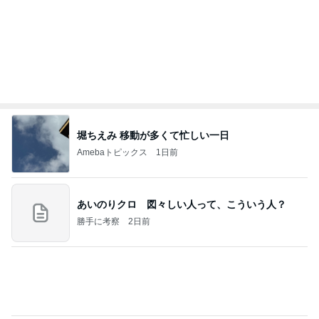
夢見さんから 揺れが激しく注意していましょう❗️
マリアオフィシャルブログ「ひむかの風にさそわれ
8日前
て」Powered by Ameba
18歳息子の自炊に笑った切り方
Amebaトピックス
1日前
ポップマートDIMOO×ピクサー☆
ディズニーファン Dのブログ
7日前
日経平均に比べ寂しい優待株の状況
Amebaトピックス
1日前