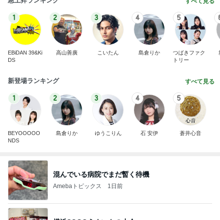
急上昇ランキング
すべて見る
1
2
3
4
5
EBiDAN 39&Ki
高山善廣
こいたん
島倉りか
つばきファク
DS
トリー
新登場ランキング
すべて見る
1
2
3
4
5
BEYOOOOO
島倉りか
ゆうこりん
石 安伊
蒼井心音
NDS
混んでいる病院でまだ暫く待機
Amebaトピックス
1日前