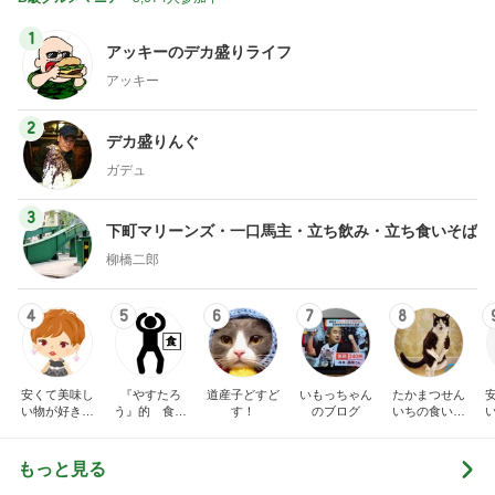
1
アッキーのデカ盛りライフ
アッキー
2
デカ盛りんぐ
ガデュ
3
下町マリーンズ・一口馬主・立ち飲み・立ち食いそば
柳橋二郎
4
5
6
7
8
安くて美味し
『やすたろ
道産子どすど
いもっちゃん
たかまつせん
い物が好き☆
う』的 食の
す！
のブログ
いちの食い散
彡
備忘録
らかし日記
もっと見る