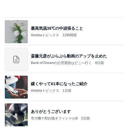
緩くやって61本になったご紹介
Amebaトピックス
1日前
ありがとうございます
市川團十郎白猿オフィシャルB
2日前
リーズナブル過ぎる330円の玉子丼
Amebaトピックス
1日前
７人待ち
沢田聖子オフィシャルブログ「In My Heartな旅日
2日前
記」by Ameba