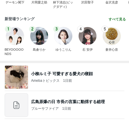
小柳ルミ子 可愛すぎる愛犬の寝顔
Amebaトピックス
1日前
広島原爆の日 市長の言葉に動揺する総理
ブルーサファイア
1日前
最高気温38℃の中頑張ること
Amebaトピックス
12時間前
斎藤元彦がぶらぶら動画のアップを止めた
Bank of Dreamの公営競技はどこへ行く
8日前