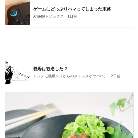
ラーメン二郎 新潟店【新潟市中央区】ラーメン小
つけメン変更 ツルパツ麺が旨い新潟二郎のつけ麺
主に新潟グルメとラーメン食べ歩きのよしなしご
14日前
と
忘れていた小説の結末に再び衝撃
Amebaトピックス
1日前
良心的な事業所ほど経営は苦しく、障害ある子の居
場所「放課後デイサービス」で深刻化する理念と現
実の
立石美津子オフィシャルブログ「テキトー母さんの
1日前
すすめ」Powered by Ameba