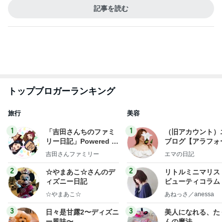
旅行
美容
1
1
「吉田さんちのファミ
（旧アカウント）
リー日記」Powered b
ブログ【アラフォ
y Ameba 吉田さんファ
社売却セカンドラ
吉田さんファミリー
エマの日記
ミリーオフィシャルブ
フ】
ログ
2
2
☆やまあこ☆さんのデ
リトルミニマリス
ィズニー日記
ビューティコラム 
little minimalist'
☆やまあこ☆
あねっさ／anessa
uty colum
3
3
日々是甘露2〜ディズニ
美人になれる、た
ー風味〜
んの魔法
甘露
hiromi
もっと見る
オフィシャルブロガーランキング
総合ランキング
すべて見る