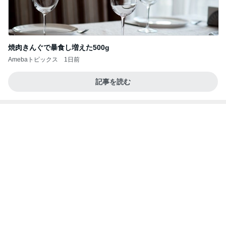
長女の診断名で学校へ連絡した夫
Amebaトピックス
12時間前
学生
日本人
7日前
一目惚れで買った和柄のおかきの箱
Amebaトピックス
2日前
力強いジャンプをまるで天上の美しさのように軽や
かに着氷その芸術性によって心奪われる魔法を織り
なす
フィギュアスケート応援（くまはともだち）
1日前
團十郎 看病を終え向かった場所