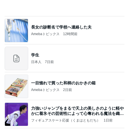
記事を読む
娘が不満そうだったクレーンゲーム
Amebaトピックス
12時間前
お願い
モンスターアクアリウム＆レプタイルズ 買取販売
7日前
情報
支払われていなかった共済金の金額
Amebaトピックス
2日前
2026/07/27(K) 4本
何でかな？何でだろ？
11日前