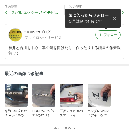
前の記事
次の記事
スバル エクシーガ イモビ登
トヨタハリアー リモコンキ
気に入ったらフォロー
録
ーシェル交換
会員登録は不要です
fukui69のブログ
フォロー
フクイロックサービス
福井と石川を中心に車の鍵を開けたり、作ったりする鍵屋の作業報
告です
最近の画像つき記事
令和６年式TOY
HONDAｽﾃｯﾌﾟﾜ
三菱デリカD5の
ホンダN-VANス
OTAライズのｽﾏ
ｺﾞﾝのｽﾏｰﾄｷｰを
スマートキー登
ペアキーを作り
ｰﾄｷｰを作って来
登録しました／
録しました／福
ました／福井
ました／石川小
石川
井
松
もっと見る