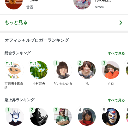
1
2
3
市川團十郎白
小林麻央
だいたひかる
桃
クロ
猿
急上昇ランキング
すべて見る
1
2
3
4
5
デーモン閣下
片岡愛之助
林下清志(ビッ
沢田聖子
金沢克彦
グダディ)
新登場ランキング
すべて見る
1
2
3
4
5
BEYOOOOO
島倉りか
ゆうこりん
石 安伊
蒼井心音
NDS