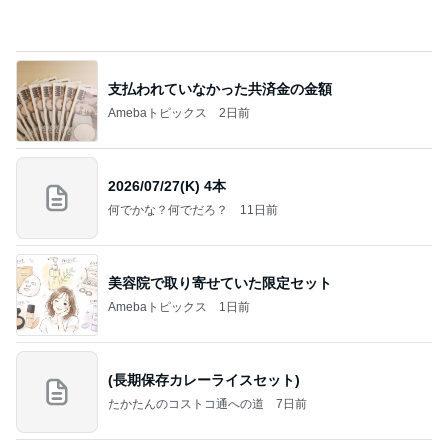
か、シンボルを受容可能なメッセージとして投げる
ことが
気功師から見たバレエとヒーリングのコツ～「まと
3日前
いのば」ブログ
真琴つばさ 被災地へ心からの祈り
Amebaトピックス
1日前
NISA①(;'∀')
パラスジュエリー（白美女神宝珠）の夢の記録
14日前
（続編）
だいたの夫 迷った末に選んだ歯
Amebaトピックス
1日前