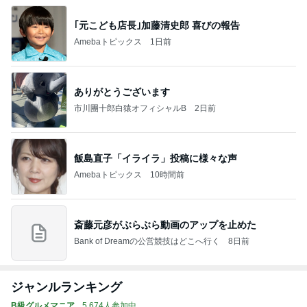
｢元こども店長｣加藤清史郎 喜びの報告
Amebaトピックス
1日前
ありがとうございます
市川團十郎白猿オフィシャルB
2日前
飯島直子「イライラ」投稿に様々な声
Amebaトピックス
10時間前
斎藤元彦がぶらぶら動画のアップを止めた
Bank of Dreamの公営競技はどこへ行く
8日前
ジャンルランキング
B級グルメマニア
5,674人参加中