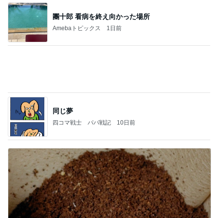
美容院で取り寄せていた限定セット
Amebaトピックス
1日前
(長期保存カレーライスセット)
たかたんのコストコ通への道
7日前
ゲームにどっぷりハマってしまった末路
Amebaトピックス
1日前
義母は観念した？
トンデモ義母ンヌからのストレスがヤバい。
2日前