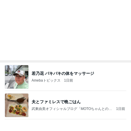
Amebaトピックス
1日前
同じ夢
四コマ戦士 パパ戦記
10日前
粒度1で挽いた想像を超える細挽き
Amebaトピックス
12時間前