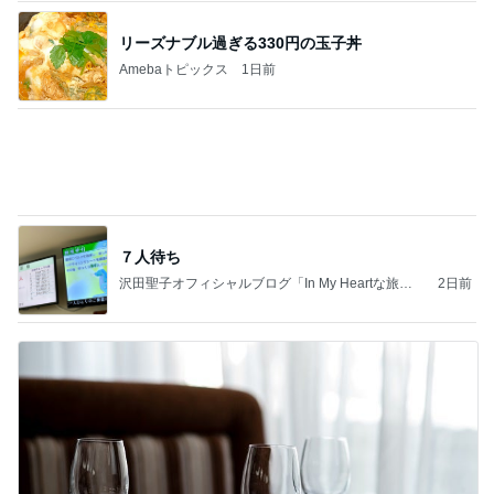
焼肉きんぐで暴食し増えた500g
Amebaトピックス
1日前
記事を読む
若乃花 バキバキの体をマッサージ
Amebaトピックス
1日前
夫とファミレスで晩ごはん
武東由美オフィシャルブログ「MOTOちゃんとのは
1日前
っぴぃな毎日」Powered by Ameba