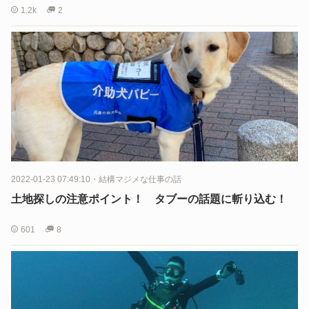
1.2k
2
2022-01-23 07:49:10
・
結構マジメな仕事の話
土地探しの注意ポイント！ タブーの話題に斬り込む！
601
8