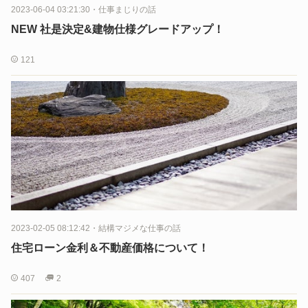
2023-06-04 03:21:30
・
仕事まじりの話
NEW 社是決定&建物仕様グレードアップ！
121
2023-02-05 08:12:42
・
結構マジメな仕事の話
住宅ローン金利＆不動産価格について！
407
2