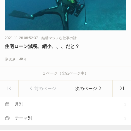
2021-11-28 08:52:37
・
結構マジメな仕事の話
住宅ローン減税、縮小、、、だと？
819
4
1
ページ（全
92
ページ中）
前のページ
次のページ
月別
テーマ別