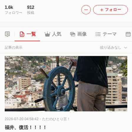
1.6k
912
フォロー
フォロワー
投稿
一覧
人気
画像
テーマ
記事の表示
絞り込みなし
2026-07-20 04:58:42
・
ただのひとり言！
福井、復活！！！！