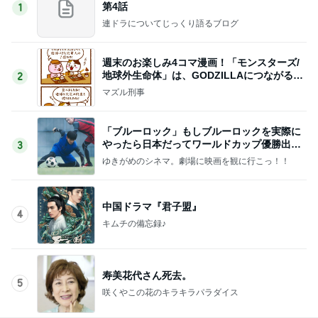
第4話
1
連ドラについてじっくり語るブログ
週末のお楽しみ4コマ漫画！「モンスターズ/
地球外生命体」は、GODZILLAにつながる出
2
世作！
マズル刑事
「ブルーロック」もしブルーロックを実際に
やったら日本だってワールドカップ優勝出来
3
るかもしれません
ゆきがめのシネマ。劇場に映画を観に行こっ！！
中国ドラマ『君子盟』
4
キムチの備忘録♪
寿美花代さん死去。
5
咲くやこの花のキラキラパラダイス