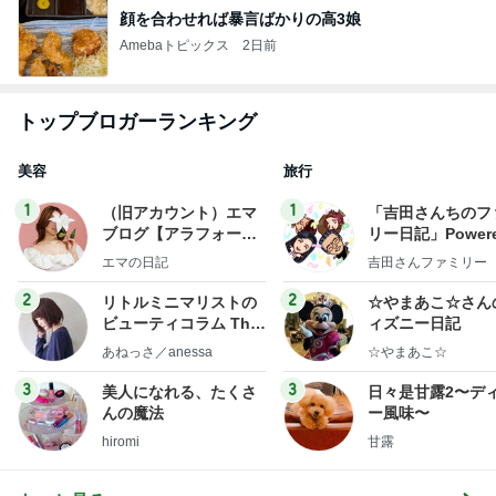
顔を合わせれば暴言ばかりの高3娘
Amebaトピックス
2日前
トップブロガーランキング
美容
旅行
1
1
（旧アカウント）エマ
「吉田さんちのフ
ブログ【アラフォー会
リー日記」Powere
社売却セカンドライ
y Ameba 吉田さ
エマの日記
吉田さんファミリー
フ】
ミリーオフィシャ
ログ
2
2
リトルミニマリストの
☆やまあこ☆さん
ビューティコラム The
ィズニー日記
little minimalist's bea
あねっさ／anessa
☆やまあこ☆
uty colum
3
3
美人になれる、たくさ
日々是甘露2〜デ
んの魔法
ー風味〜
hiromi
甘露