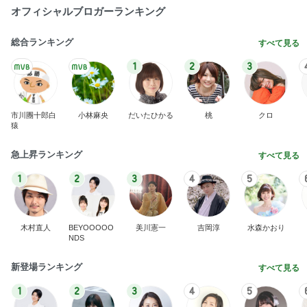
オフィシャルブロガーランキング
総合ランキング
すべて見る
1
2
3
市川團十郎白
小林麻央
だいたひかる
桃
クロ
猿
急上昇ランキング
すべて見る
1
2
3
4
5
木村直人
BEYOOOOO
美川憲一
吉岡淳
水森かおり
NDS
新登場ランキング
すべて見る
1
2
3
4
5