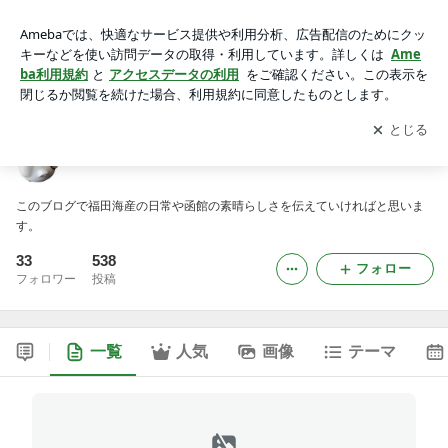
福田海産社長のブログ
アプリをダウンロードして
ブログの更新通知
を受け取りまし
開く
ょう。
福田海産社長のブログ
このブログで福田海産の日常や函館の素晴らしさを伝えていければと思いま
す。
33
538
フォロー
フォロワー
投稿
一覧
人気
画像
テーマ