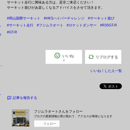
サーキット走行に興味ある方は、是非ご来店ください！
サーキット遊びがあ楽しくなるアドバイスをさせて頂きます。
#岡山国際サーキット
#HKSハイパーチャレンジ
#サーキット遊び
#サーキット走行
#フジムラオート
#ロケットダンサー
#R35GT-R
ー
#GT-R
ラ
いいね
リブログする
3
いいね！した人一覧
ポスト
レ
記事を報告する
フジムラオート
さんをフォロー
ブログの更新情報が受け取れて、アクセスが簡単になります
フォロー