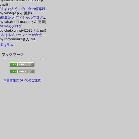
 by ameba-business-officialさ
 null)
『やすたろう』的 食の備忘録
 by yasajijioさん 更新)
高橋真麻 オフィシャルブログ「マーサ！マーサ！タカハシマーサ！」Powered by Ameba
 by takahashi-maasaさん 更新)
ha-koのブログ
 by chakkunnpi-42623さん null)
とろけるチャーシューが自慢のラーメン専門店「龍花」豊岡駅徒歩10分
 by ramenryukaさん null)
一覧を見る
ブックマーク
※著作権についてのご注意