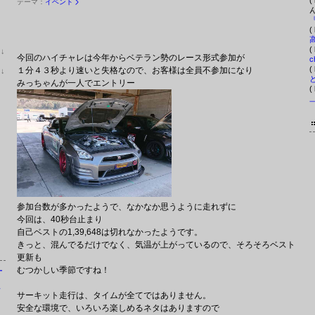
(
テーマ：
イベント
ん
(
(
位
↓
今回のハイチャレは今年からベテラン勢のレース形式参加が
ラ
c
ン
(
１分４３秒より速いと失格なので、お客様は全員不参加になり
位
↓
キ
ラ
みっちゃんが一人でエントリー
ン
ン
(
グ
キ
下
ン
降
グ
下
降
参加台数が多かったようで、なかなか思うように走れずに
今回は、40秒台止まり
自己ベストの1,39,648は切れなかったようです。
きっと、混んでるだけでなく、気温が上がっているので、そろそろベスト
更新も
むつかしい季節ですね！
ー
ソ
サーキット走行は、タイムが全てではありません。
安全な環境で、いろいろ楽しめるネタはありますので