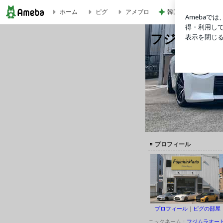
韓国コスメブランド
ホーム
ピグ
アメブロ
HKS ハイパーチャレンジ 岡山国際サーキット | フジムラオートのブログ
フジムラオ
毎度！おおきに！京都のフジ
プロフィール
プロフィール
｜
ピグの部屋
ニックネーム：
フジムラオー