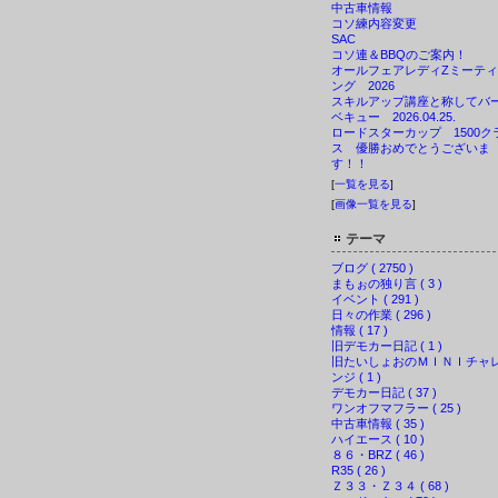
中古車情報
コソ練内容変更
SAC
コソ連＆BBQのご案内！
オールフェアレディZミーティ
ング 2026
スキルアップ講座と称してバ
ベキュー 2026.04.25.
ロードスターカップ 1500ク
ス 優勝おめでとうございま
す！！
[
一覧を見る
]
[
画像一覧を見る
]
テーマ
ブログ ( 2750 )
まもぉの独り言 ( 3 )
イベント ( 291 )
日々の作業 ( 296 )
情報 ( 17 )
旧デモカー日記 ( 1 )
旧たいしょおのＭＩＮＩチャ
ンジ ( 1 )
デモカー日記 ( 37 )
ワンオフマフラー ( 25 )
中古車情報 ( 35 )
ハイエース ( 10 )
８６・BRZ ( 46 )
R35 ( 26 )
Ｚ３３・Ｚ３４ ( 68 )