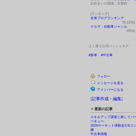
お住まいの地域：
京都府
[ランキング]
全体ブログランキング
39,123
クルマ・自動車ジャンル
455
よく使う公式ハッシュタグ
#新車
#中古車
フォロー
メッセージを送る
アメンバーになる
[
記事作成・編集
]
最新の記事
スキルアップ講座と称してバ
ベキュー
2026サーキット体験走行&コ
練
中古車情報