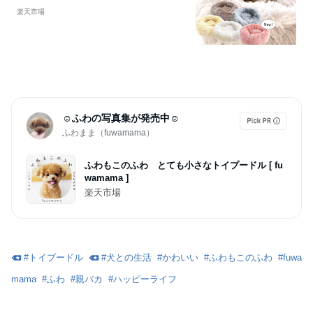
る ネコベッド 犬のベッド 犬用ベッド
楽天市場
犬用ベット 猫のベット 猫のベッド 猫
用ベッド 猫ベット 犬ベット ペット用
ベット フワフワ もこもこ ベット ファ
ー シンプル 可愛い 暖かい 防寒 送料
無料
☺︎ふわの写真集が発売中☺︎
ふわまま（fuwamama）
ふわもこのふわ とても小さなトイプードル [ fu
wamama ]
楽天市場
#
トイプードル
#
犬との生活
#
かわいい
#
ふわもこのふわ
#
fuwa
mama
#
ふわ
#
親バカ
#
ハッピーライフ