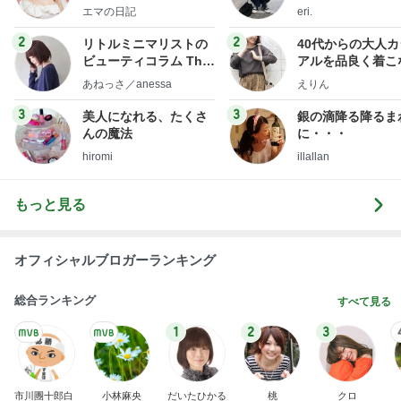
社売却セカンドライ
エマの日記
eri.
フ】
2
2
リトルミニマリストの
40代からの大人
ビューティコラム The
アルを品良く着こ
little minimalist's bea
ファッションブロ
あねっさ／anessa
えりん
uty colum
3
3
美人になれる、たくさ
銀の滴降る降るま
んの魔法
に・・・
hiromi
illallan
もっと見る
オフィシャルブロガーランキング
総合ランキング
すべて見る
1
2
3
市川團十郎白
小林麻央
だいたひかる
桃
クロ