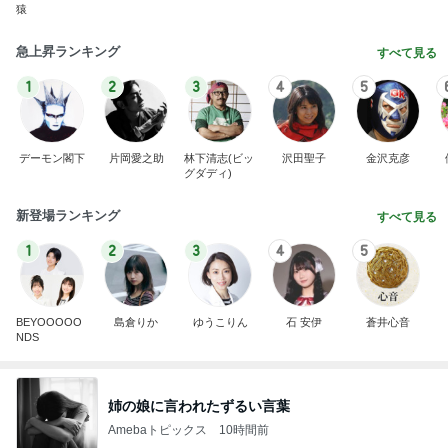
猿
急上昇ランキング
すべて見る
1
2
3
4
5
デーモン閣下
片岡愛之助
林下清志(ビッ
沢田聖子
金沢克彦
グダディ)
新登場ランキング
すべて見る
1
2
3
4
5
BEYOOOOO
島倉りか
ゆうこりん
石 安伊
蒼井心音
NDS
姉の娘に言われたずるい言葉
Amebaトピックス
10時間前