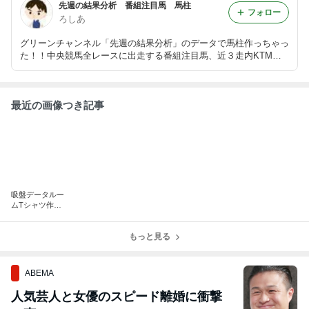
先週の結果分析 番組注目馬 馬柱
フォロー
ろしあ
グリーンチャンネル「先週の結果分析」のデータで馬柱作っちゃっ
た！！中央競馬全レースに出走する番組注目馬、近３走内KTM経
験馬が一目で分かる！！Win5の予想もやっています→200万馬券的
中実績あり！！
最近の画像つき記事
吸盤データルー
ムTシャツ作製
＆8/2・8/3新潟
遠征決定！！
もっと見る
ABEMA
人気芸人と女優のスピード離婚に衝撃