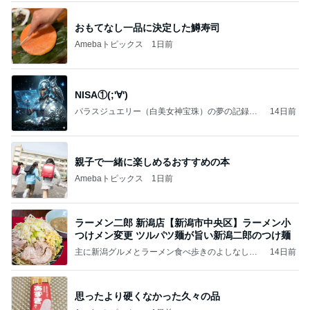
おもてなし一品に決定した鱒寿司
Amebaトピックス
1日前
NISA①(;'∀')
パラスジュエリー（白美女神宝珠）の夢の記録
14日前
（続編）
親子で一緒に楽しめるおすすめの本
Amebaトピックス
1日前
ラーメン二郎 新潟店【新潟市中央区】ラーメン小
つけメン変更 ツルパツ麺が旨い新潟二郎のつけ麺
主に新潟グルメとラーメン食べ歩きのよしなしご
14日前
と
思ったより硬くなかった久々の品