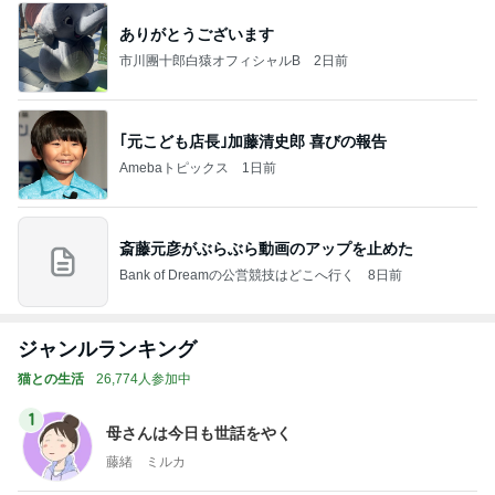
ありがとうございます
市川團十郎白猿オフィシャルB
2日前
｢元こども店長｣加藤清史郎 喜びの報告
Amebaトピックス
1日前
斎藤元彦がぶらぶら動画のアップを止めた
Bank of Dreamの公営競技はどこへ行く
8日前
ジャンルランキング
猫との生活
26,774人参加中
1
母さんは今日も世話をやく
藤緒 ミルカ