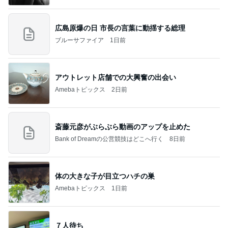
広島原爆の日 市長の言葉に動揺する総理
ブルーサファイア
1日前
アウトレット店舗での大興奮の出会い
Amebaトピックス
2日前
斎藤元彦がぶらぶら動画のアップを止めた
Bank of Dreamの公営競技はどこへ行く
8日前
体の大きな子が目立つハチの巣
Amebaトピックス
1日前
７人待ち