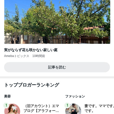
実がならず花も咲かない寂しい庭
Amebaトピックス
10時間前
記事を読む
トップブロガーランキング
美容
ファッション
1
1
（旧アカウント）エマ
妻です。ママです
ブログ【アラフォー会
です。