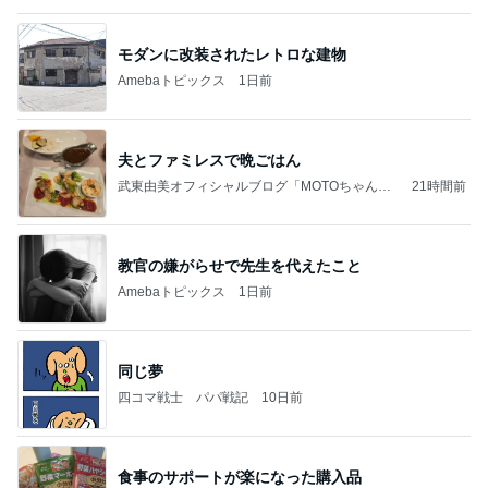
モダンに改装されたレトロな建物
Amebaトピックス
1日前
夫とファミレスで晩ごはん
武東由美オフィシャルブログ「MOTOちゃんと
21時間前
のはっぴぃな毎日」Powered by Ameba
教官の嫌がらせで先生を代えたこと
Amebaトピックス
1日前
同じ夢
四コマ戦士 パパ戦記
10日前
食事のサポートが楽になった購入品