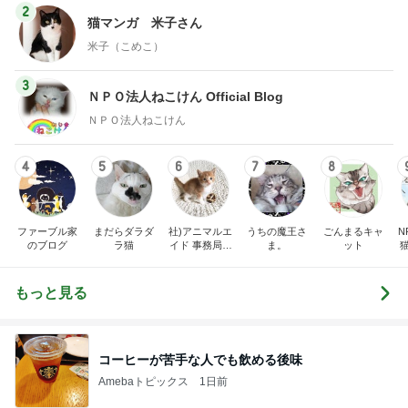
2
猫マンガ 米子さん
米子（こめこ）
3
ＮＰＯ法人ねこけん Official Blog
ＮＰＯ法人ねこけん
4
5
6
7
8
ファーブル家
まだらダラダ
社)アニマルエ
うちの魔王さ
ごんまるキャ
N
のブログ
ラ猫
イド 事務局＆
ま。
ット
みんなの日記
もっと見る
コーヒーが苦手な人でも飲める後味
Amebaトピックス
1日前