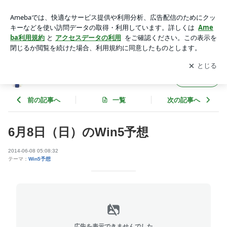
6月8日（日）のWin5予想 | 先週の結果分析 番組注目馬 馬
柱
アプリをダウンロードして
ブログの更新通知
を受け取りまし
開く
ょう。
先週の結果分析 番組注目馬 馬柱
フォロー
前の記事へ
一覧
次の記事へ
6月8日（日）のWin5予想
2014-06-08 05:08:32
テーマ：
Win5予想
広告を表示できませんでした