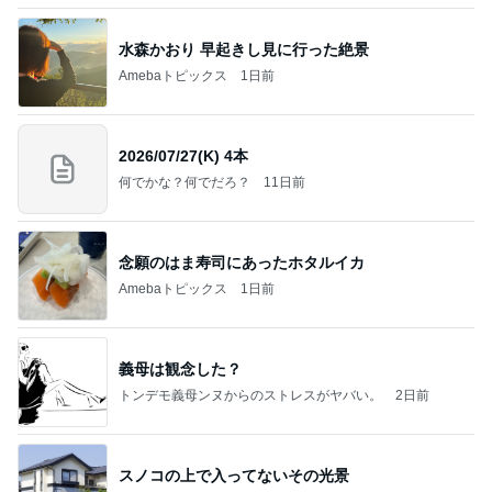
水森かおり 早起きし見に行った絶景
Amebaトピックス
1日前
2026/07/27(K) 4本
何でかな？何でだろ？
11日前
念願のはま寿司にあったホタルイカ
Amebaトピックス
1日前
義母は観念した？
トンデモ義母ンヌからのストレスがヤバい。
2日前
スノコの上で入ってないその光景