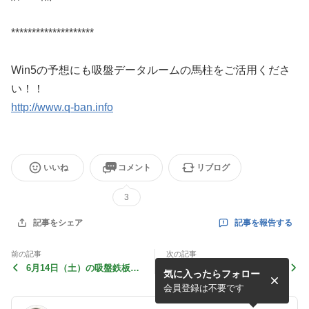
********************
Win5の予想にも吸盤データルームの馬柱をご活用くださ
い！！
http://www.q-ban.info
いいね
コメント
リブログ
3
記事を報告する
記事をシェア
前の記事
次の記事
6月14日（土）の吸盤鉄板
6月8日（日）の吸盤鉄板
気に入ったらフォロー
馬・特選馬
馬・特選馬
会員登録は不要です