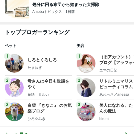
処分に困る布団から始まった大掃除
Amebaトピックス
1日前
トップブロガーランキング
ペット
美容
1
1
（旧アカウント）
しろとくろしろ
ブログ【アラフォ
たまねぎ
社売却セカンドラ
エマの日記
フ】
2
2
母さんは今日も世話を
リトルミニマリス
やく
ビューティコラム 
little minimalist'
藤緒 ミルカ
あねっさ／anessa
uty colum
3
3
白柴 『きなこ』 のお気
美人になれる、た
楽ブログ
んの魔法
ひろ☆みき
hiromi