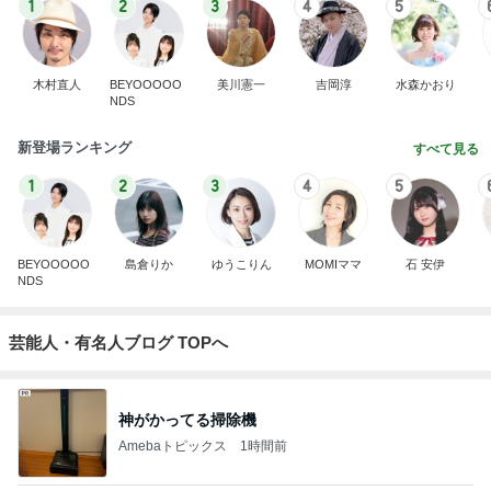
BEYOOOOO
島倉りか
ゆうこりん
MOMIママ
石 安伊
NDS
芸能人・有名人ブログ TOPへ
神がかってる掃除機
Amebaトピックス
1時間前
だいた 買いに行かなくて良い利点
Amebaトピックス
13時間前
だいた 謎に体重が減り怖かった事
Amebaトピックス
1日前