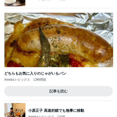
Amebaトピックス
13時間前
記事を読む
小原正子 高速封鎖でも無事に移動
Amebaトピックス
1日前
嬉しい戦力になってきた2人の手伝い
Amebaトピックス
2日前
野沢直子 再婚相手が購入した上下
Amebaトピックス
1日前
假屋崎省吾 軽井沢駅構内のダリア
Amebaトピックス
1日前