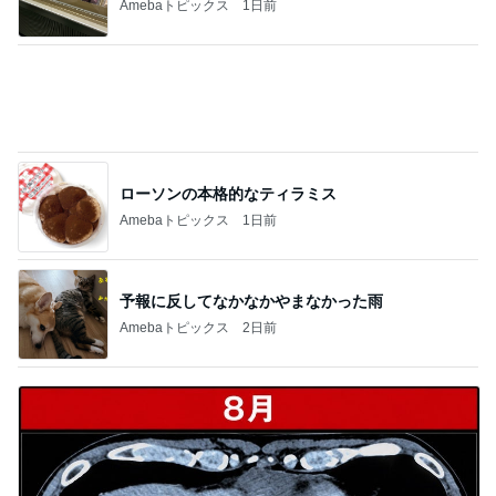
堀ちえみ まつ毛をバッチリカール
Amebaトピックス
1日前
美容液みたいな石鹸での洗顔法
Amebaトピックス
1日前
橋本じゅん 5km彷徨った旅の決着
Amebaトピックス
17時間前
値上がり前に購入したティファニー
Amebaトピックス
1日前