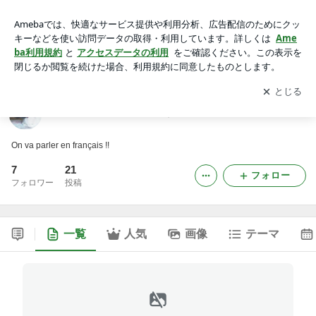
仏夫と仏ブルと猫と暮らす
アプリをダウンロードして
ブログの更新通知
を受け取りまし
開く
ょう。
仏夫と仏ブルと猫と暮らす
On va parler en français !!
7
21
フォロー
フォロワー
投稿
一覧
人気
画像
テーマ