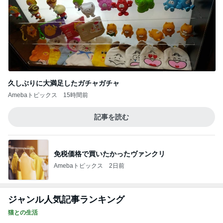
1
母さんは今日も世話をやく
カッチカチの冷え冷え私の夏のド定番
2
母さんは今日も世話をやく
天真爛漫ボーイが行く！～ティファナのお届
け♪
3
うちの魔王さま。
チマチマも巨猫も参加します！
4
ＮＰＯ法人ねこけん Official Blog
☆東京の空と「麻布台ヒルズ」の夏休み
と。。。☆
5
Stella’s blog time to move on!