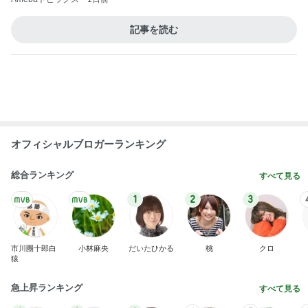
オフィシャルブロガーランキング
総合ランキング
すべて見る
1
2
3
市川團十郎白
小林麻央
だいたひかる
桃
クロ
猿
急上昇ランキング
すべて見る
1
2
3
4
5
木村直人
BEYOOOOO
美川憲一
吉岡淳
水森かおり
NDS
新登場ランキング
すべて見る
1
2
3
4
5