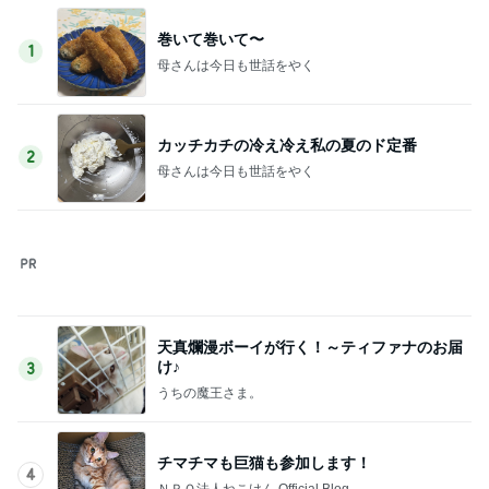
このジャンルの記事をもっと見る
神がかってる掃除機
Amebaトピックス
1時間前
人生で1番美味しかったエッグタルト
Amebaトピックス
2日前
ご褒美に食べた1個630円のマカロン
Amebaトピックス
1日前
ローソンの本格的なティラミス
Amebaトピックス
1日前