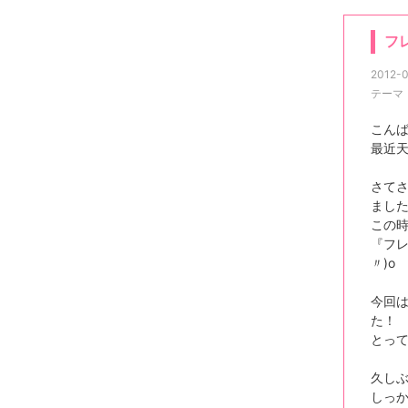
フ
2012-0
テーマ
こん
最近天
さて
まし
この
『フレ
〃)o
今回
た！
とって
久しぶ
しっ