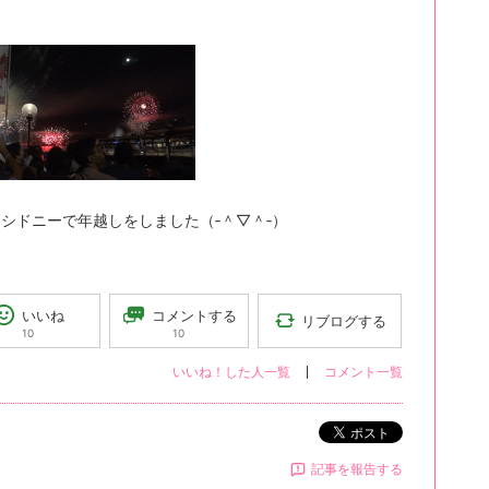
シドニーで年越しをしました（‐＾▽＾‐）
コメントする
いいね
リブログする
10
10
いいね！した人一覧
コメント一覧
ポスト
記事を報告する