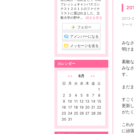
フレッシュキャンパスコン
20
テスト２０１１のファイナ
リストに選ばれました、立
教大学の野中...
続きを見る
2013-0
テーマ
フォロー
アメンバーになる
みな
メッセージを送る
明け
素敵
カレンダー
みなさ
す。
<<
8月
>>
日
月
火
水
木
金
土
まだま
1
2
3
4
5
6
7
8
すごく
9
10
11
12
13
14
15
更新
16
17
18
19
20
21
22
がた
23
24
25
26
27
28
29
30
31
これ
に頑張