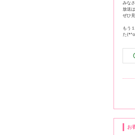
みな
放送は
ぜひ
もう
た(*^o
お