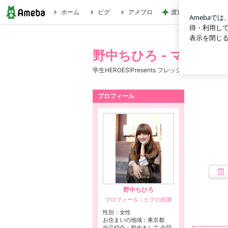
ホーム
ピグ
アメブロ
渡辺美奈代 欲しか
野中ちひろ - マイペース全開の博多っ娘
野中ちひろ - マイペ
学生HEROES!Presents フレッシュキャンパス
プロフィール
野中ちひろ
プロフィール
｜
ピグの部屋
性別：
女性
お住まいの地域：
東京都
自己紹介：初めまして 今回