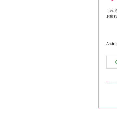
これ
お疲れ
And