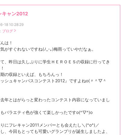
レキャン2012
6-18 10:28:29
：
ブログ
ばんは！
気がすぐれないですね(ﾉ_･｡)梅雨っていやだなぁ。
さて、昨日は久しぶりに学生ＨＥＲＯＥＳの収録に行ってき
た！
時期の収録といえば、もちろんっ！
ッシュキャンパスコンテスト2012』ですよねo(〃＾▽＾
は去年とはがらっと変わったコンテスト内容になっていまし
もバラエティ色が強くて楽しかったですo(^▽^)o
りにフレキャン2011メンバーとも会えたし＼(^o^)／
かし、今回もとっても可愛いグランプリが誕生しましたよ、