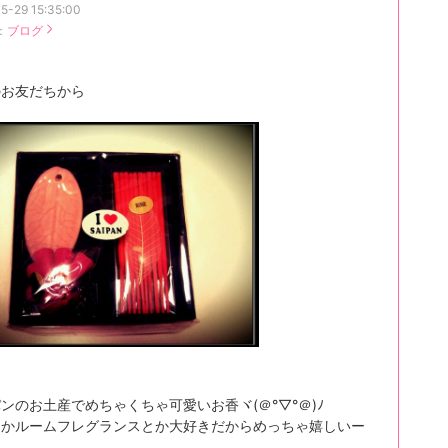
5-29 15:35:00
：
ブログ
のお友だちから
ンのお土産でめちゃくちゃ可愛いお香ヾ(＠°▽°＠)ﾉ
とかルームフレグランスとか大好きだからめっちゃ嬉しいー