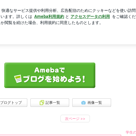
った保存容器
芸能人ブログ
人気ブログ
新規登録
ログ
ース全開の博多っ娘
コンテスト2011 候補者No.07 野中ちひろのブログです
ブログトップ
記事一覧
画像一覧
次ページ
>>
学生