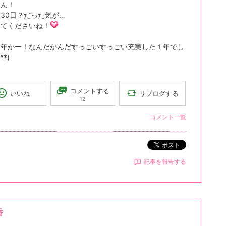
さん！
30日？だった気が…
見てくださいね！
１年かー！なんだかんだすっごいすっごい充実した１年でし
^*)
コメントする
リブログする
いいね
12
コメント一覧
ポスト
記事を報告する
香