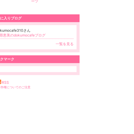
ーツ
に入りブログ
okumocafe310さん
尋恵美のdokumocafeブログ
一覧を見る
クマーク
RSS
著作権についてのご注意