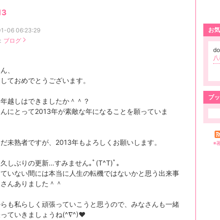
13
お気
1-06 06:23:29
：
ブログ
d
八
さん、
ましておめでとうございます。
ブッ
な年越しはできましたか＾＾？
んにとって2013年が素敵な年になることを願っていま
だ未熟者ですが、2013年もよろしくお願いします。
※
久しぶりの更新…すみません｡ﾟ(T^T)ﾟ｡
していない間には本当に人生の転機ではないかと思う出来事
くさんありました＾＾
からも私らしく頑張っていこうと思うので、みなさんも一緒
っていきましょうね(^∇^)♥