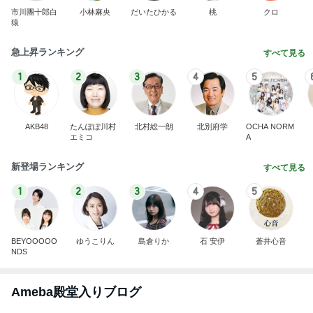
エミコ
A
新登場ランキング
すべて見る
1
2
3
4
5
BEYOOOOO
ゆうこりん
島倉りか
石 安伊
蒼井心音
NDS
Ameba殿堂入りブログ
北斗晶
中川翔子
辻希美