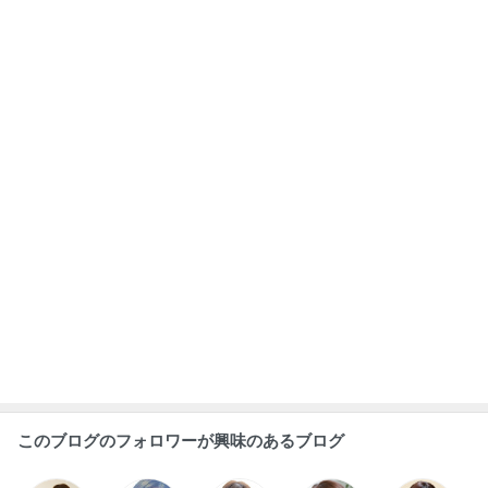
このブログのフォロワーが興味のあるブログ
阿部 ちあき
赤峰マリア
咲嬉
岩崎千明
早坂まき子
あ
か