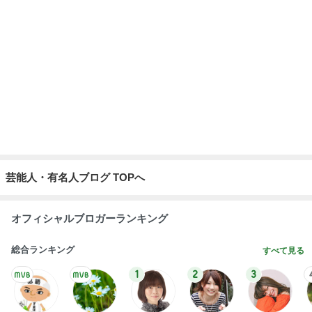
芸能人・有名人ブログ TOPへ
オフィシャルブロガーランキング
総合ランキング
すべて見る
1
2
3
市川團十郎白
小林麻央
だいたひかる
桃
クロ
猿
急上昇ランキング
すべて見る
1
2
3
4
5
AKB48
たんぽぽ川村
北村総一朗
北別府学
OCHA NORM