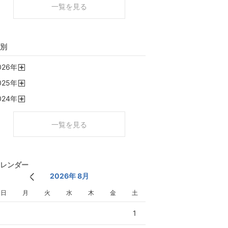
一覧を見る
別
026
年
開
025
年
く
開
024
年
く
開
く
一覧を見る
レンダー
2026年 8月
日
月
火
水
木
金
土
1