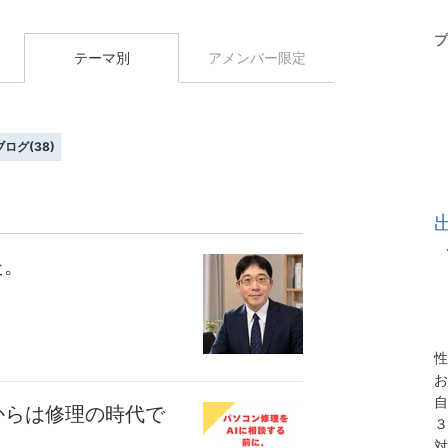
プ
テーマ別
アメンバー限定
ブログ(38)
た。
性
お
自
からは修理の時代で
３
対