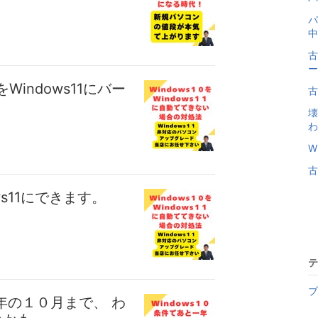
パ
中
古
ー
Windows11にバー
古
壊
わ
W
古
s11にできます。
テ
ブ
年の１０月まで、 わ