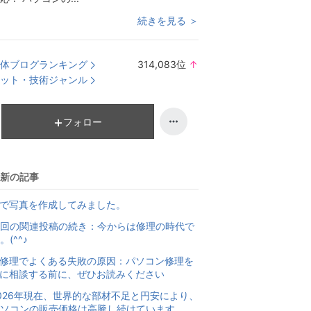
続きを見る ＞
体ブログランキング
314,083
位
↑
ラ
ット・技術ジャンル
ン
キ
ン
フォロー
グ
上
昇
新の記事
Iで写真を作成してみました。
回の関連投稿の続き：今からは修理の時代で
。(^^♪
I修理でよくある失敗の原因：パソコン修理を
Iに相談する前に、ぜひお読みください
026年現在、世界的な部材不足と円安により、
ソコンの販売価格は高騰し続けています。