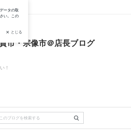
イン
賀市・宗像市＠店長ブログ
い！