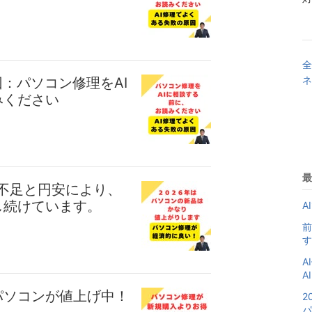
全
ネ
因：パソコン修理をAI
みください
最
材不足と円安により、
し続けています。
A
前
す
A
A
パソコンが値上げ中！
2
パ