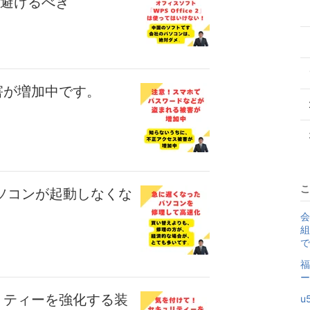
す。避けるべき
害が増加中です。
こ
ソコンが起動しなくな
会
組
で
福
ー
リティーを強化する装
u