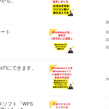
いかも。
月
ポート
2
2
2
s11にできます。
カ
スソフト「WPS