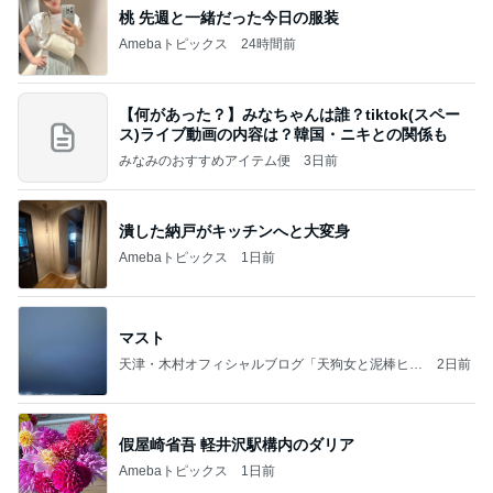
桃 先週と一緒だった今日の服装
Amebaトピックス
24時間前
【何があった？】みなちゃんは誰？tiktok(スペー
ス)ライブ動画の内容は？韓国・ニキとの関係も
みなみのおすすめアイテム便
3日前
潰した納戸がキッチンへと大変身
Amebaトピックス
1日前
マスト
天津・木村オフィシャルブログ「天狗女と泥棒ヒゲ
2日前
男」Powered by Ameba
假屋崎省吾 軽井沢駅構内のダリア
Amebaトピックス
1日前