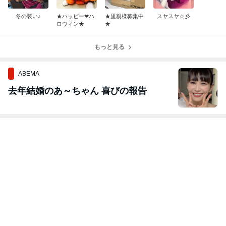
冬の装い♪
★ハッピー❤︎ハ
★里親様募集中
スヤスヤ☆彡
ロウィン★
★
もっと見る
ABEMA
去年結婚のあ～ちゃん 喜びの報告