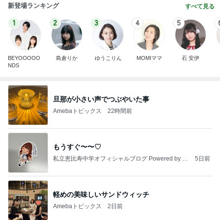
新登場ランキング
すべて見る
1
2
3
4
5
BEYOOOOO
島倉りか
ゆうこりん
MOMIママ
石 安伊
NDS
旦那が小さい声でつぶやいた事
Amebaトピックス
22時間前
もうすぐ〜〜♡
私立恵比寿中学オフィシャルブログ Powered by A
5日前
meba
軽めの美味しいサンドウィッチ
Amebaトピックス
2日前