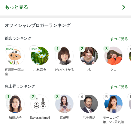
もっと見る
オフィシャルブロガーランキング
総合ランキング
すべて見る
1
2
3
市川團十郎白
小林麻央
だいたひかる
桃
クロ
猿
急上昇ランキング
すべて見る
1
2
3
4
5
加藤紀子
Sakurashimeji
真飛聖
尼子勝紀
モーニング
娘。'26 天気組