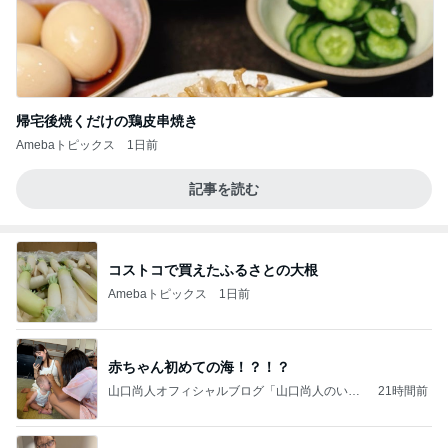
帰宅後焼くだけの鶏皮串焼き
Amebaトピックス
1日前
記事を読む
コストコで買えたふるさとの大根
Amebaトピックス
1日前
赤ちゃん初めての海！？！？
山口尚人オフィシャルブログ「山口尚人のいき
21時間前
なりパパになったけど美容師も続けてます。」
Powered by Ameba