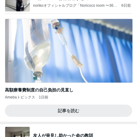
norikoオフィシャルブログ「Noricoco room 〜365
6日前
日コーディネート日記〜」Powered by Ameba
高額療養費制度の自己負担の見直し
Amebaトピックス
1日前
記事を読む
友人が発見し助かった命の教訓