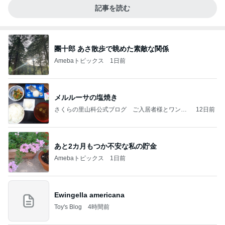
記事を読む
團十郎 あさ散歩で眺めた素敵な関係
Amebaトピックス
1日前
メルルーサの塩焼き
さくらの里山科公式ブログ ご入居者様とワンち
12日前
ゃん、猫ちゃん
あと2カ月もつか不安な私の貯金
Amebaトピックス
1日前
Ewingella americana
Toy's Blog
4時間前