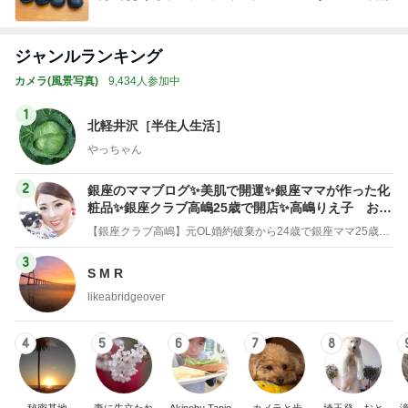
ba
ジャンルランキング
カメラ(風景写真)
9,434人参加中
1
北軽井沢［半住人生活］
やっちゃん
2
銀座のママブログ✨美肌で開運✨銀座ママが作った化
粧品✨銀座クラブ高嶋25歳で開店✨高嶋りえ子 お着
物でエルメス バーキン コーデ
【銀座クラブ高嶋】元OL婚約破棄から24歳で銀座ママ25歳でオーナーママ銀座 美肌で開運♡パワースポット巡り高嶋りえ子ブログ
3
S M R
likeabridgeover
4
5
6
7
8