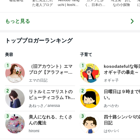
秘密基地
妻に先立たれ
Akinobu Tanig
カメラと歩
埼玉発 おと
た老人ブログ
uchi | Itoshima
く、日本の風
なの小探険
Landscape Ph
景スナップ紀
otographer
行
もっと見る
トップブロガーランキング
美容
子育て
1
1
（旧アカウント）エマ
kosodatefulな毎
ブログ【アラフォー会
オギャ子の暴走～
社売却セカンドライ
エマの日記
オギャ子
フ】
2
2
リトルミニマリストの
日曜日は９時まで
ビューティコラム The
い。
little minimalist's bea
あねっさ／anessa
あべかわ
uty colum
3
3
美人になれる、たくさ
四十路シンパパの
んの魔法
日記
hiromi
はやパパ