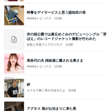
特養をデイサービスと思う認知症の母
Amebaトピックス
1日前
井の頭公園では麻丘めぐみのデビューシングル「芽
ばえ」のレコードジャケット撮影が行われた
短歌と洋楽マニアのブログ
1日前
美奈代の夫 姉妹達に癒される奥さま
Amebaトピックス
1日前
絆
キラキラ輝く君が大好きだよ
6日前
アグネス 孫がお泊まりに来た夜