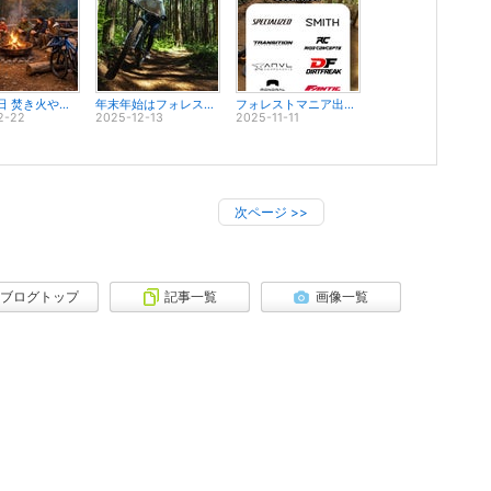
12月28日 焚き火やります！！
年末年始はフォレストバイクでのんびり！
フォレストマニア出展ブース紹介
2-22
2025-12-13
2025-11-11
次ページ
>>
ブログトップ
記事一覧
画像一覧