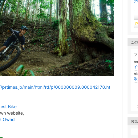
ア
この
フ
b
イ
bl
は
://prtimes.jp/main/html/rd/p/000000009.000042170.ht
rest Bike
own website,
a Ownd
お気