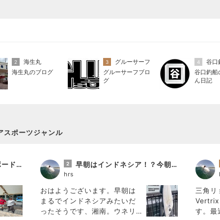
海生丸
グルーサーフ
2
3
4
海生丸のブログ
グルーサーフブロ
谷口釣船
グ
ん日記
アスポーツジャンル
今日の午後のマジックボードセッション！お客様のオーダーボード、SURGE、発送について
早朝はインドネシア！？今朝の湘南の波
2
hrs
おはようございます。早朝は
三角リ
まるでインドネシアみたいだ
Vert
ったそうです、湘南。ウネリ
す。最