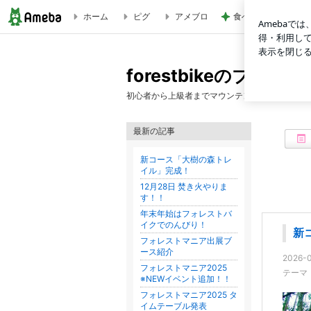
ホーム
ピグ
アメブロ
食べる前後にぬるま
forestbikeのブログ
forestbikeのブログ
初心者から上級者までマウンテンバイクが楽しめ
最新の記事
新コース「大樹の森トレ
イル」完成！
12月28日 焚き火やりま
す！！
年末年始はフォレストバ
イクでのんびり！
新
フォレストマニア出展ブ
ース紹介
2026-0
フォレストマニア2025
テーマ
※NEWイベント追加！！
フォレストマニア2025 タ
イムテーブル発表