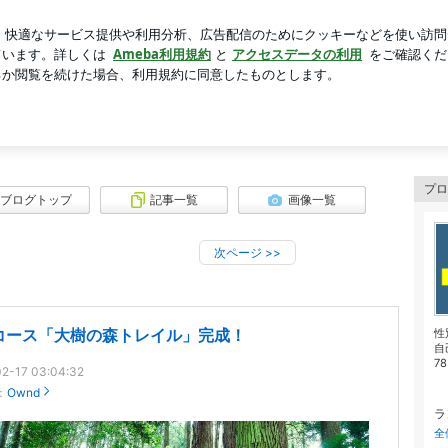
湯を飲む基本形
芸能人ブログ
人気ブログ
新規登録
ます！
プロ
ブログトップ
記事一覧
画像一覧
次ページ
>>
コース「大樹の森トレイル」完成！
性
自
78
2-17 03:04:32
：
Ownd
ラ
全