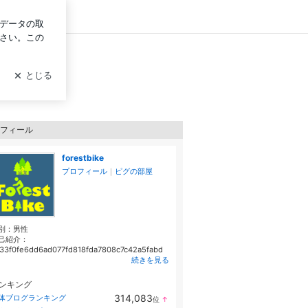
ログイン
フィール
forestbike
プロフィール
｜
ピグの部屋
別：
男性
己紹介：
33f0fe6dd6ad077fd818fda7808c7c42a5fabd
続きを見る
ンキング
314,083
体ブログランキング
位
↑
ラ