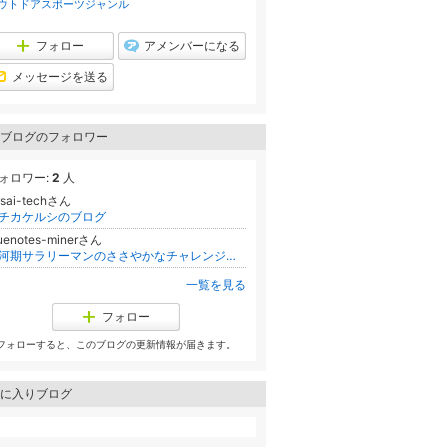
ウトドアスポーツジャンル
ン
キ
ン
フォロー
アメンバーになる
グ
上
メッセージを送る
昇
ブログのフォロワー
ォロワー:
2
人
osai-techさん
チカケルシのブログ
uenotes-minerさん
氷河期サラリーマンのささやかなチャレンジの記録
一覧を見る
フォロー
フォローすると、このブログの更新情報が届きます。
に入りブログ