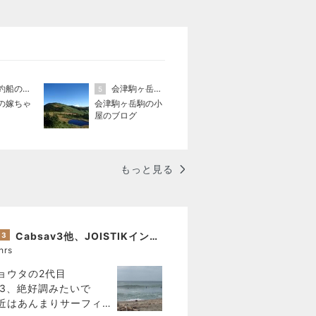
谷口釣船の嫁ちゃん
会津駒ヶ岳駒の小屋
5
の嫁ちゃ
会津駒ヶ岳駒の小
屋のブログ
もっと見る
Cabsav3他、JOISTIKインプレッション！
3
hrs
ョウタの2代目
rix3、絶好調みたいで
近はあんまりサーフィ