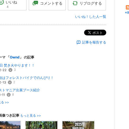
いいね
リブログする
コメントする
4
※
いいね！した人一覧
ポスト
記事を報告する
ーマ 「
Ownd
」 の記事
8日 焚き火やります！！
3
2-22
始はフォレストバイクでのんびり！
2
2-13
ストマニア出展ブース紹介
8
-11
る >>
画像つき記事
もっと見る >>