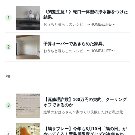
《閲覧注意！》蛇口一体型の浄水器をつけた
結果。
1
おうちと暮らしのレシピ 〜HOME&LIFE〜
予算オーバーであきらめた家具。
2
おうちと暮らしのレシピ 〜HOME&LIFE〜
【瓦修理詐欺】100万円の契約、クーリング
オフできるのか
3
進撃のおはるさん〜家づくり失敗したけど私は元気
です〜
【鳩サブレー】今年も8月10日「鳩の日」が
やってくる！豊島屋限定グッズが今年もかわ
4
いすぎる♡
65点の暮らしかた。
《隣の芝生は青い》前職の先輩からの連絡に
びっくり！そして思い出したこと
5