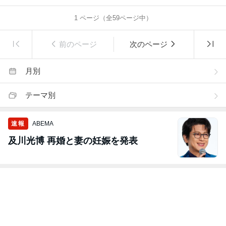
1
ページ（全
59
ページ中）
前のページ
次のページ
月別
テーマ別
速報
ABEMA
及川光博 再婚と妻の妊娠を発表