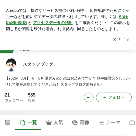
スタッフブログ
アプリをダウンロードして
ブログの更新通知
を受け取りまし
開く
ょう。
ranking
会社・広報ジャンル
728
スタッフブログ
【2026年8月】 もう8月 夏休みの計画はお済みですか？ 熱中症対策をしっか
りして夏を満喫してくださいね！ スタッフブログ随時更新♪
21
585
フォロー
フォロワー
投稿
一覧
人気
画像
テーマ