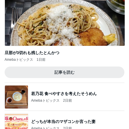
どっちが本当のマザコンか言った妻
Amebaトピックス
2日前
假屋崎省吾 にんにく6個分のもつ鍋
Amebaトピックス
1日前
野沢直子 再婚相手が購入した上下
Amebaトピックス
21時間前