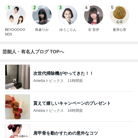
1
2
3
4
5
BEYOOOOO
島倉りか
ゆうこりん
石 安伊
蒼井心音
NDS
芸能人・有名人ブログ TOPへ
次世代掃除機がやってきた！！
Amebaトピックス
11時間前
貰えて嬉しいキャンペーンのプレゼント
Amebaトピックス
16時間前
肩甲骨を動かすための意外なコツ