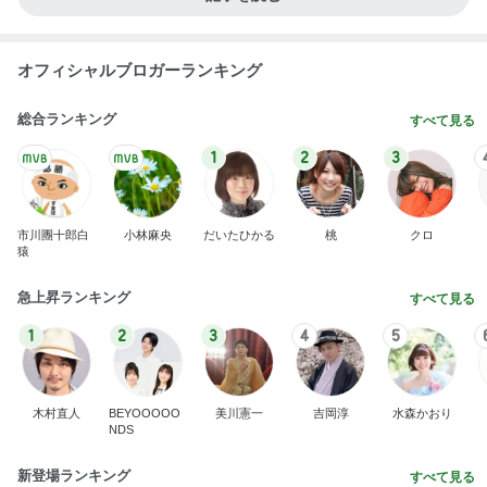
オフィシャルブロガーランキング
総合ランキング
すべて見る
1
2
3
市川團十郎白
小林麻央
だいたひかる
桃
クロ
猿
急上昇ランキング
すべて見る
1
2
3
4
5
木村直人
BEYOOOOO
美川憲一
吉岡淳
水森かおり
NDS
新登場ランキング
すべて見る