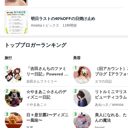
明日ラストの40%OFFの日焼け止め
Amebaトピックス
11時間前
トップブロガーランキング
旅行
美容
1
1
「吉田さんちのファミ
（旧アカウント）
リー日記」Powered b
ブログ【アラフォ
y Ameba 吉田さんファ
社売却セカンドラ
吉田さんファミリー
エマの日記
ミリーオフィシャルブ
フ】
ログ
2
2
☆やまあこ☆さんのデ
リトルミニマリス
ィズニー日記
ビューティコラム 
little minimalist'
☆やまあこ☆
あねっさ／anessa
uty colum
3
3
日々是甘露2〜ディズニ
美人になれる、た
ー風味〜
んの魔法
甘露
hiromi