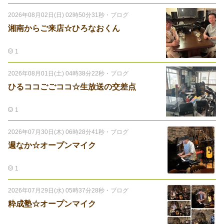
2026年08月02日(日) 02時50分31秒
・
ブログ
湘南からご来店☆ひろなおくん
1
2026年08月01日(土) 04時38分22秒
・
ブログ
ひるココごごココ☆生放送の交差点
1
2026年07月30日(木) 06時28分41秒
・
ブログ
週なか☆オープンマイク
1
2026年07月29日(水) 05時37分28秒
・
ブログ
粋成塾☆オープンマイク