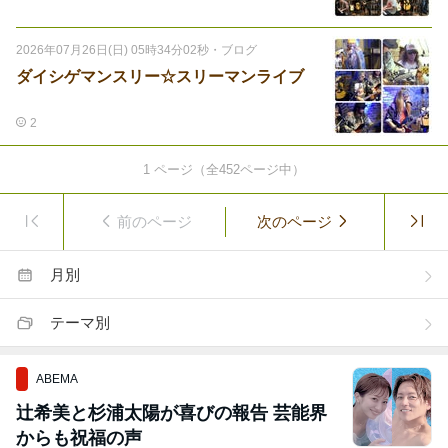
2026年07月26日(日) 05時34分02秒
・
ブログ
ダイシゲマンスリー☆スリーマンライブ
2
1
ページ（全
452
ページ中）
前のページ
次のページ
月別
テーマ別
ABEMA
辻希美と杉浦太陽が喜びの報告 芸能界
からも祝福の声