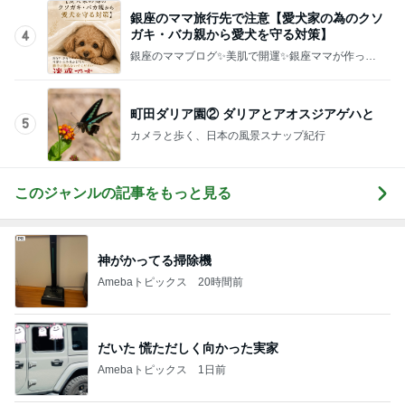
銀座のママ旅行先で注意【愛犬家の為のクソ
ガキ・バカ親から愛犬を守る対策】
4
銀座のママブログ✨美肌で開運✨銀座ママが作った
化粧品✨銀座クラブ高嶋25歳で開店✨高嶋りえ子
お着物でエルメス バーキン コーデ
町田ダリア園② ダリアとアオスジアゲハと
5
カメラと歩く、日本の風景スナップ紀行
このジャンルの記事をもっと見る
神がかってる掃除機
Amebaトピックス
20時間前
だいた 慌ただしく向かった実家
Amebaトピックス
1日前