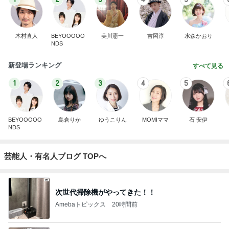
木村直人
BEYOOOOO
美川憲一
吉岡淳
水森かおり
NDS
新登場ランキング
すべて見る
1
2
3
4
5
BEYOOOOO
島倉りか
ゆうこりん
MOMIママ
石 安伊
NDS
芸能人・有名人ブログ TOPへ
次世代掃除機がやってきた！！
Amebaトピックス
20時間前