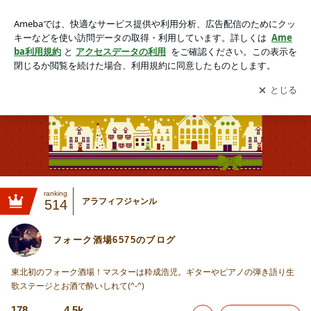
フォーク酒場6575のブログ
アプリをダウンロードして
ブログの更新通知
を受け取りまし
開く
ょう。
ranking
アラフィフジャンル
514
フォーク酒場6575のブログ
東北初のフォーク酒場！マスターは粋成浩児。ギターやピアノの弾き語り生
歌ステージとお酒で酔いしれて(^-^)
178
4.5k