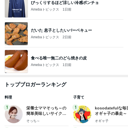
びっくりするほど涼しい冷感ポンチョ
Amebaトピックス
1日前
だいた 息子としたいバーベキュー
Amebaトピックス
2日前
食べる唯一無二のどら焼きの皮
Amebaトピックス
1日前
トップブロガーランキング
料理
子育て
1
1
栄養士ママそっち～の
kosodatefulな毎
簡単美味しいサイクル
オギャ子の暴走～
献立
そっち～
オギャ子