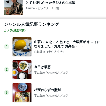
とても楽しかったラジオの生出演
Amebaトピックス
1日前
ジャンル人気記事ランキング
カメラ(風景写真)
山荘∶ このところ色々と・冷蔵庫が キレイに
なりました・お庭で お弁当・・♪
1
北軽井沢［半住人生活］
今日は最悪
2
妻に先立たれた老人ブログ
相変わらずの批判
3
妻に先立たれた老人ブログ