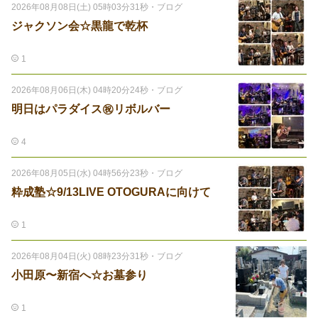
2026年08月08日(土) 05時03分31秒
・
ブログ
ジャクソン会☆黒龍で乾杯
1
2026年08月06日(木) 04時20分24秒
・
ブログ
明日はパラダイス㊗️リボルバー
4
2026年08月05日(水) 04時56分23秒
・
ブログ
粋成塾☆9/13LIVE OTOGURAに向けて
1
2026年08月04日(火) 08時23分31秒
・
ブログ
小田原〜新宿へ☆お墓参り
1