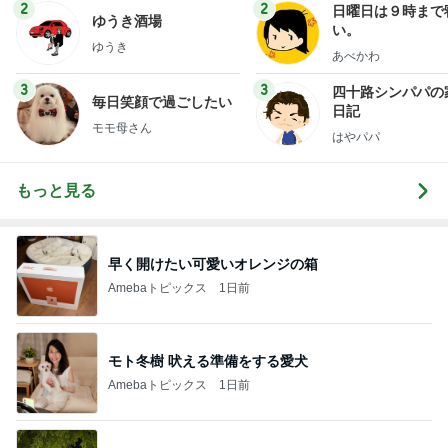
2
2
日曜日は９時まで
ゆうき酒場
い。
ゆうき
あべかわ
3
3
四十路シンパパの
毎日笑顔で過ごしたい
日記
モモ母さん
はやパパ
もっと見る
早く開けたい可愛いオレンジの箱
Amebaトピックス
1日前
モト冬樹 吠える準備をする愛犬
Amebaトピックス
1日前