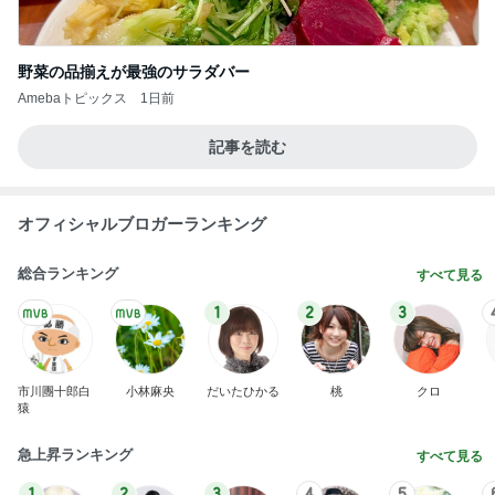
野菜の品揃えが最強のサラダバー
Amebaトピックス
1日前
記事を読む
オフィシャルブロガーランキング
総合ランキング
すべて見る
1
2
3
市川團十郎白
小林麻央
だいたひかる
桃
クロ
猿
急上昇ランキング
すべて見る
1
2
3
4
5