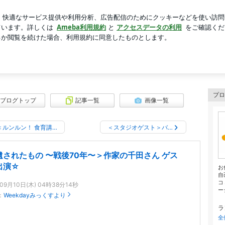
いスーパーの買い物
芸能人ブログ
人気ブログ
新規登録
MSUN76.1MHzのブログ
ログ
ティFM放送局「エフエム・サン」のブログ
プロ
ブログトップ
記事一覧
画像一覧
＜ルンルン！ 食育講…
＜スタジオゲスト＞バ…
遺されたもの 〜戦後70年〜＞作家の千田さん ゲス
出演☆
お
自
コ
年09月10日(木) 04時38分14秒
ー
：
Weekdayみっくすより
ラ
全