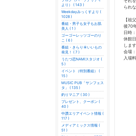
それ
より） ( 143 )
られ
Weekdayみっくすより (
1028 )
【祖父
番組・男子も女子もお肌
後70
美人 ( 1 )
日時：
ゴーゴーレッツゴーのり
休館日
こ ( 6 )
しま
番組・きらり☀いいもの
会場
発見！ ( 7 )
入場料
うたづ恋NAMIスタジオ (
5 )
イベント（特別番組） (
15 )
MUSIC PUB「サンフェス
タ」 ( 135 )
釣りマニア ( 30 )
プレゼント、クーポン (
40 )
中讚エリアイベント情報 (
117 )
メディアミックス情報 (
51 )