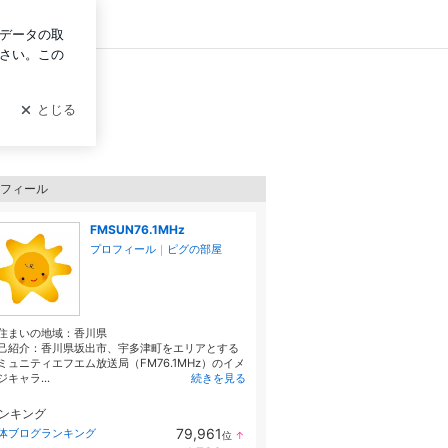
ログイン
フィール
FMSUN76.1MHz
プロフィール
｜
ピグの部屋
住まいの地域：
香川県
己紹介：香川県坂出市、宇多津町をエリアとする
ミュニティエフエム放送局（FM76.1MHz）のイメ
ジキャラ...
続きを見る
ンキング
79,961
体ブログランキング
位
↑
ラ