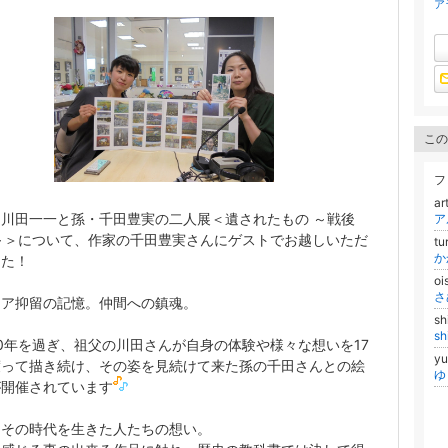
ア
この
フ
ar
川田一一と孫・千田豊実の二人展＜遺されたもの ～戦後
～＞について、作家の千田豊実さんにゲストでお越しいただ
tu
か
した！
oi
さ
リア抑留の記憶。仲間への鎮魂。
sh
s
0年を過ぎ、祖父の川田さんが自身の体験や様々な想いを17
y
渡って描き続け、その姿を見続けて来た孫の千田さんとの絵
ゆ
が開催されています
にその時代を生きた人たちの想い。