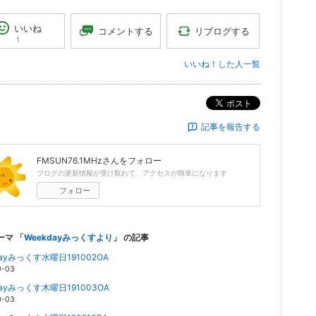
いいね
リブログする
コメントする
1
いいね！した人一覧
ポスト
記事を報告する
FMSUN76.1MHz
さんをフォロー
ブログの更新情報が受け取れて、アクセスが簡単になります
フォロー
ーマ 「
Weekdayみっくすより
」 の記事
dayみっくす水曜日191002OA
0-03
dayみっくす木曜日191003OA
0-03