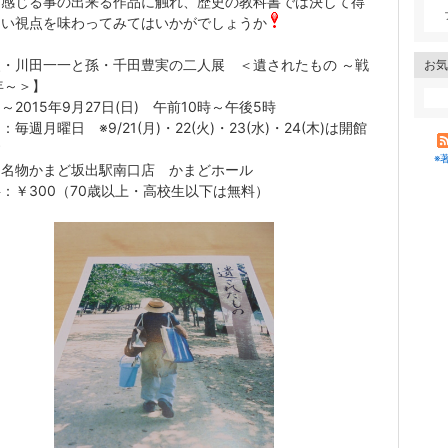
を感じる事の出来る作品に触れ、歴史の教科書では決して得
ない視点を味わってみてはいかがでしょうか
・川田一一と孫・千田豊実の二人展 ＜遺されたもの ～戦
お気
年～＞】
～2015年9月27日(日) 午前10時～午後5時
：毎週月曜日 ※9/21(月)・22(火)・23(水)・24(木)は開館
す
※
：名物かまど坂出駅南口店 かまどホール
：￥300（70歳以上・高校生以下は無料）