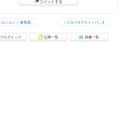
コメントする
＜ルンルン！ 食育講…
＜スタジオゲスト＞バ…
ブログトップ
記事一覧
画像一覧