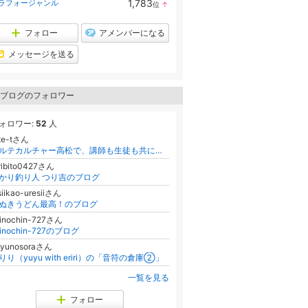
1,783
ラフォージャンル
位
↑
ン
ラ
キ
ン
ン
キ
フォロー
アメンバーになる
グ
ン
上
グ
メッセージを送る
昇
上
昇
ブログのフォロワー
ォロワー:
52
人
te-tさん
アルテカルチャー高松で、講師も生徒も共に学べる喜びを！
ribito0427さん
かり釣り人 つり吉のブログ
siikao-uresiiさん
ぬきうどん最高！のブログ
inochin-727さん
hinochin-727のブログ
uyunosoraさん
りり（yuyu with eriri）の「音符の倉庫②」
一覧を見る
フォロー