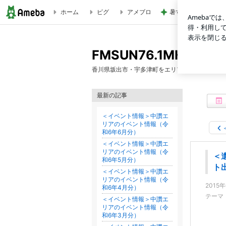
ホーム
ピグ
アメブロ
暑すぎて苦でしかな
＜遺されたもの 〜戦後70年〜＞作家の千田さん ゲスト出演☆ | F
FMSUN76.1MHzのブ
香川県坂出市・宇多津町をエリアとしたコミュニ
最新の記事
＜イベント情報＞中讚エ
リアのイベント情報（令
和6年6月分）
＜イベント情報＞中讚エ
リアのイベント情報（令
＜
和6年5月分）
ト
＜イベント情報＞中讚エ
リアのイベント情報（令
2015
和6年4月分）
テーマ
＜イベント情報＞中讚エ
リアのイベント情報（令
和6年3月分）