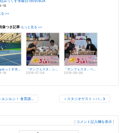
dayみっくす水曜日190918OA
9-18
る >>
画像つき記事
もっと見る >>
weekdayみっくす水曜日190918OA
「サンフェスタ」シンガーソングライターの西川ユウヒスキーさんがゲスト出演! #fmsun
「サンフェスタ」ベーシストとして活躍するユウリさんがゲスト出演! #fmsun
9-18
2019-07-04
2019-06-06
＜ルンルン！ 食育講…
＜スタジオゲスト＞バ…
[
コメント記入欄を表示
]