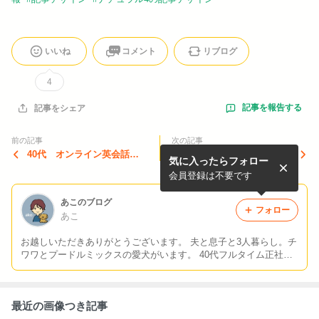
いいね
コメント
リブログ
4
記事を報告する
記事をシェア
前の記事
次の記事
40代 オンライン英会話は
2回目の損切りの話
気に入ったらフォロー
じめました
会員登録は不要です
あこのブログ
フォロー
あこ
お越しいただきありがとうございます。 夫と息子と3人暮らし。チ
ワワとプードルミックスの愛犬がいます。 40代フルタイム正社員
ワーママ。 お得情報、ポイ活、マイルを使った格安旅行が大好
き。 投資勉強中。
最近の画像つき記事