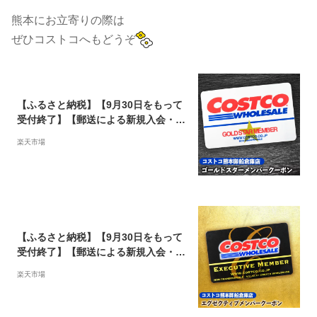
熊本にお立寄りの際は
ぜひコストコへもどうぞ
【ふるさと納税】【9月30日をもって
受付終了】【郵送による新規入会・更
新対応不可】コストコ ゴールドスタ
楽天市場
ー（新規入会・更新）メンバーシップ
クーポン 《30日以内に順次出荷（土
日祝を除く）》熊本県御船町 コスト
コ 熊本御船倉庫店 クーポン こすとこ
会員券 御船
【ふるさと納税】【9月30日をもって
受付終了】【郵送による新規入会・更
新対応不可】エグゼクティブ（新規入
楽天市場
会・更新）メンバーシップクーポン
《30日以内に順次出荷（土日祝を除
く）》熊本県御船町 コストコ 熊本御