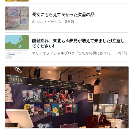
長女にもらえて良かった欠品の品
Amebaトピックス
2日前
能登揺れ、東北も⚠️夢見が増えて来ました❗️注意し
てください❗️
マリアオフィシャルブログ「ひむかの風にさそわれ
2日前
て」Powered by Ameba