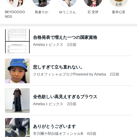
BEYOOOOO
島倉りか
ゆうこりん
石 安伊
蒼井心音
NDS
合格発表で増えた一つの国家資格
Amebaトピックス
2日前
悲しすぎて立ち直れない。
クロオフィシャルブログPowered by Ameba
2日前
全色欲しい高見えすぎるブラウス
Amebaトピックス
2日前
ありがとうございます
市川團十郎白猿オフィシャルB
4日前