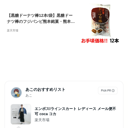
【黒糖ドーナツ棒12本/袋】黒糖ドー
ナツ棒のフジバンビ熊本銘菓・熊本土
産・熊本物産・帰省・手土産 ドーナ
楽天市場
ツ お菓子 個包装 スイーツ ギフト 業
務用 お取り寄せ 黒糖 おやつ 詰め合わ
せ おかし 食べ物 お歳暮 プレゼント
実用的 お取り寄せスイーツ
あこのおすすめリスト
あこ
エンボスIラインスカート レディース メール便不
可 coca コカ
楽天市場