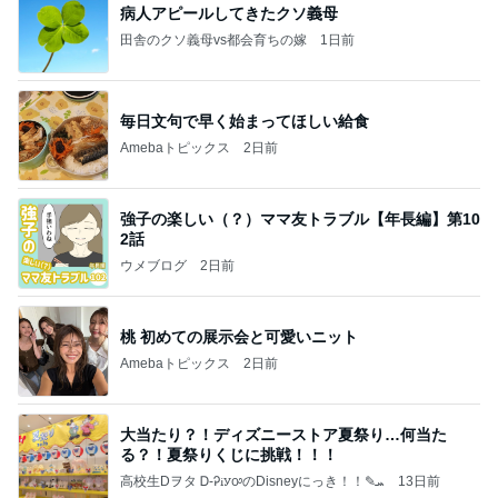
病人アピールしてきたクソ義母
田舎のクソ義母vs都会育ちの嫁
1日前
毎日文句で早く始まってほしい給食
Amebaトピックス
2日前
強子の楽しい（？）ママ友トラブル【年長編】第10
2話
ウメブログ
2日前
桃 初めての展示会と可愛いニット
Amebaトピックス
2日前
大当たり？！ディズニーストア夏祭り…何当た
る？！夏祭りくじに挑戦！！！
高校生Dヲタ Ꭰ-ᎮꭵꭹꭴのDisneyにっき！！✎ܚ
13日前