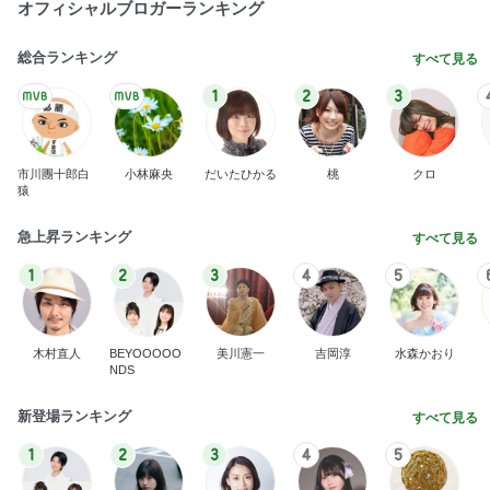
オフィシャルブロガーランキング
総合ランキング
すべて見る
1
2
3
市川團十郎白
小林麻央
だいたひかる
桃
クロ
猿
急上昇ランキング
すべて見る
1
2
3
4
5
木村直人
BEYOOOOO
美川憲一
吉岡淳
水森かおり
NDS
新登場ランキング
すべて見る
1
2
3
4
5