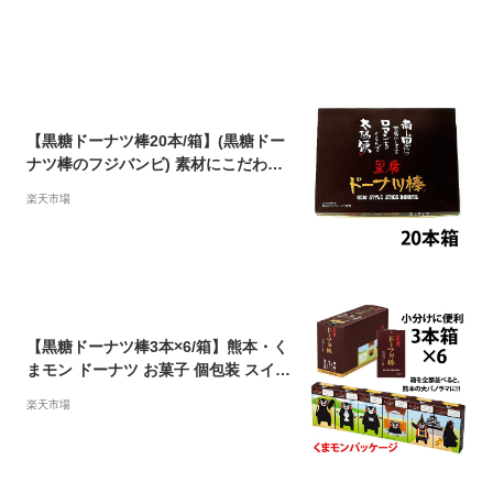
船倉庫店 チケット クーポン 年会費
【黒糖ドーナツ棒20本/箱】(黒糖ドー
ナツ棒のフジバンビ) 素材にこだわ
り、沖縄産黒糖を使用した黒糖ドーナ
楽天市場
ツ棒。熊本銘菓 熊本土産 熊本物産 帰
省 お歳暮 ドーナツ 個包装 スイーツ
ギフト 業務用 お取り寄せ 黒糖 おやつ
詰め合わせ お取り寄せスイーツ
【黒糖ドーナツ棒3本×6/箱】熊本・く
まモン ドーナツ お菓子 個包装 スイー
ツ ギフト 業務用 お取り寄せ 黒糖 お
楽天市場
やつ 詰め合わせ おかし 食べ物 お歳暮
プレゼント 実用的 お歳暮ギフト お返
し 食品 誕生日プレゼント お取り寄せ
スイーツ