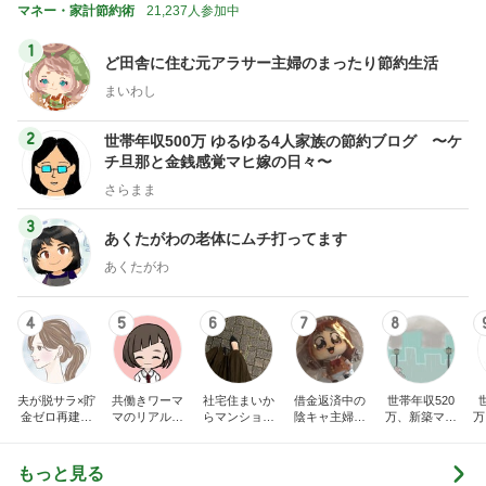
マネー・家計節約術
21,237人参加中
1
ど田舎に住む元アラサー主婦のまったり節約生活
まいわし
2
世帯年収500万 ゆるゆる4人家族の節約ブログ 〜ケ
チ旦那と金銭感覚マヒ嫁の日々〜
さらまま
3
あくたがわの老体にムチ打ってます
あくたがわ
4
5
6
7
8
夫が脱サラ×貯
共働きワーマ
社宅住まいか
借金返済中の
世帯年収520
金ゼロ再建｜
マのリアル日
らマンション
陰キャ主婦サ
万、新築マン
万
はなの節約日
記♪お得と節約
購入。カフェ
クラの日記
ションとブラ
記
ライフ☆
好き会社員の
ンド品が買い
日々
たいので節約
もっと見る
生活してます!