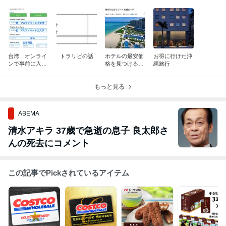
台湾 オンライ
トラリピの話
ホテルの最安価
お得に行けた沖
ンで事前に入国
格を見つけるコ
縄旅行
申請
ツ
もっと見る
ABEMA
清水アキラ 37歳で急逝の息子 良太郎さ
んの死去にコメント
この記事でPickされているアイテム