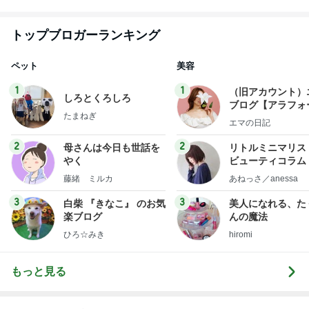
トップブロガーランキング
ペット
美容
1
1
（旧アカウント）
しろとくろしろ
ブログ【アラフォ
たまねぎ
社売却セカンドラ
エマの日記
フ】
2
2
母さんは今日も世話を
リトルミニマリス
やく
ビューティコラム 
little minimalist'
藤緒 ミルカ
あねっさ／anessa
uty colum
3
3
白柴 『きなこ』 のお気
美人になれる、た
楽ブログ
んの魔法
ひろ☆みき
hiromi
もっと見る