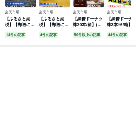
楽天市場
楽天市場
楽天市場
楽天市場
【ふるさと納
【ふるさと納
【黒糖ドーナツ
【黒糖ドーナ
税】【郵送によ
税】【郵送によ
棒20本/箱】(フ
棒3本×6/箱】
る新規入会・更
る新規入会・更
ジバンビ) 素材
本・くまモン 
14件の記事
4件の記事
50件以上の記事
44件の記事
新対応不可】コ
新対応不可】エ
にこだわり、沖
ーナツ お菓子
ストコ ゴールド
グゼクティブ
縄産黒糖を使用
個包装 スイー
スター（新規入
（新規入会・更
した黒糖ドーナ
ギフト 業務用
会・更新）メン
新）メンバーシ
ツ棒熊本銘菓 熊
お取り寄せ 黒
バーシップクー
ップクーポン
本土産 帰省 お
おやつ 詰め合
ポン《30日以内
《30日以内に順
歳暮 ドーナツ
せ おかし 食べ
に順次出荷（土
次出荷（土日祝
個包装 スイーツ
物 お中元 プレ
日祝を除く）》
を除く）》熊本
ギフト 業務用
ゼント 実用的
熊本県御船町 コ
県御船町 コスト
お取り寄せ 黒糖
お中元ギフト 
ストコ 熊本御船
コ 熊本御船倉庫
おやつ 詰め合わ
省 手土産 熊本
倉庫店 チケット
店 チケット ク
せ お取り寄せス
ばらまき 配布
クーポン 年会費
ーポン 年会費
イーツ
かわいい お取
こすとこ 会員券
寄せ
御船 熊本 熊本
県