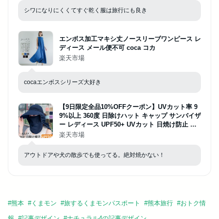
シワになりにくくてすぐ乾く服は旅行にも良き
エンボス加工マキシ丈ノースリーブワンピース レ
ディース メール便不可 coca コカ
楽天市場
cocaエンボスシリーズ大好き
【9日限定全品10%OFFクーポン】UVカット率 9
9%以上 360度 日除けハット キャップ サンバイザ
ー レディース UPF50+ UVカット 日焼け防止 紫
外線対策 グッズ 春 夏 秋 日よけ 帽子 農作業 フ
楽天市場
ェイスカバー 水分補給 ネックカバー 4way 折り
たたみ
アウトドアや犬の散歩でも使ってる。絶対焼かない！
#
熊本
#
くまモン
#
旅するくまモンパスポート
#
熊本旅行
#
おトク情
報
#
記事デザイン
#
ナチュラル4の記事デザイン