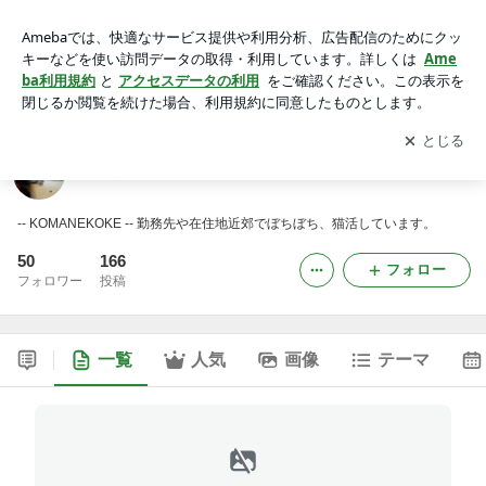
高麗ねこ家
アプリをダウンロードして
ブログの更新通知
を受け取りまし
開く
ょう。
高麗ねこ家
-- KOMANEKOKE -- 勤務先や在住地近郊でぼちぼち、猫活しています。
50
166
フォロー
フォロワー
投稿
一覧
人気
画像
テーマ