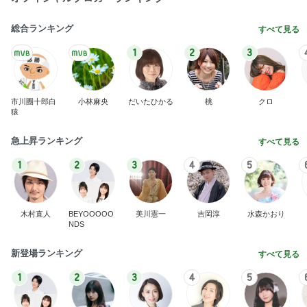
総合ランキング
すべて見る
1
2
3
市川團十郎白
小林麻央
だいたひかる
桃
クロ
猿
急上昇ランキング
すべて見る
1
2
3
4
5
木村直人
BEYOOOOO
美川憲一
吉岡淳
水森かおり
NDS
新登場ランキング
すべて見る
1
2
3
4
5