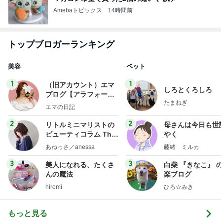
Amebaトピックス
14時間前
トップブロガーランキング
美容
ペット
1
1
（旧アカウント）エマ
しろとくろしろ
ブログ【アラフォー会
たまねぎ
社売却セカンドライ
エマの日記
フ】
2
2
リトルミニマリストの
母さんは今日も世
ビューティコラム The
やく
little minimalist's bea
あねっさ／anessa
藤緒 ミルカ
uty colum
3
3
美人になれる、たくさ
白柴 『きなこ』 
んの魔法
楽ブログ
hiromi
ひろ☆みき
もっと見る