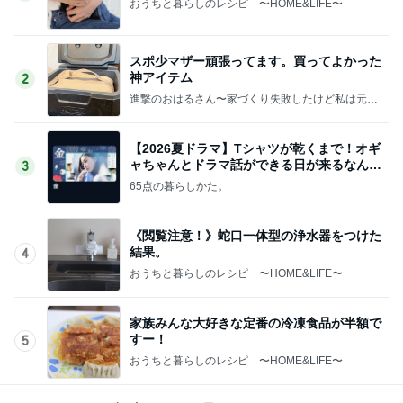
おうちと暮らしのレシピ 〜HOME&LIFE〜
スポ少マザー頑張ってます。買ってよかった
神アイテム
2
進撃のおはるさん〜家づくり失敗したけど私は元気
です〜
【2026夏ドラマ】Tシャツが乾くまで！オギ
ャちゃんとドラマ話ができる日が来るなん
3
て！
65点の暮らしかた。
《閲覧注意！》蛇口一体型の浄水器をつけた
結果。
4
おうちと暮らしのレシピ 〜HOME&LIFE〜
家族みんな大好きな定番の冷凍食品が半額で
すー！
5
おうちと暮らしのレシピ 〜HOME&LIFE〜