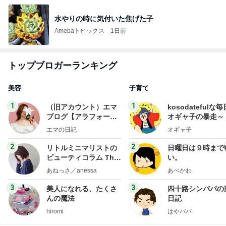
水やりの時に気付いた焦げた子
Amebaトピックス
1日前
トップブロガーランキング
美容
子育て
1
1
（旧アカウント）エマ
kosodatefulな毎
ブログ【アラフォー会
オギャ子の暴走～
社売却セカンドライ
エマの日記
オギャ子
フ】
2
2
リトルミニマリストの
日曜日は９時まで
ビューティコラム The
い。
little minimalist's bea
あねっさ／anessa
あべかわ
uty colum
3
3
美人になれる、たくさ
四十路シンパパの
んの魔法
日記
hiromi
はやパパ