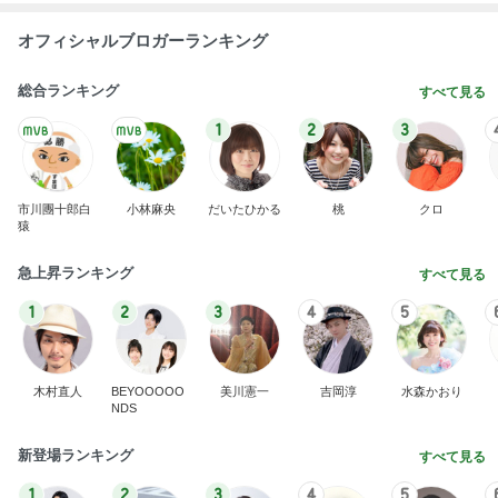
オフィシャルブロガーランキング
総合ランキング
すべて見る
1
2
3
市川團十郎白
小林麻央
だいたひかる
桃
クロ
猿
急上昇ランキング
すべて見る
1
2
3
4
5
木村直人
BEYOOOOO
美川憲一
吉岡淳
水森かおり
NDS
新登場ランキング
すべて見る
1
2
3
4
5