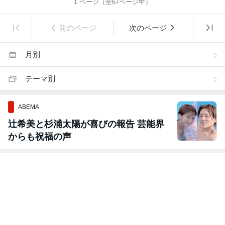
1
ページ（全
67
ページ中）
前のページ
次のページ
月別
テーマ別
ABEMA
辻希美と杉浦太陽が喜びの報告 芸能界
からも祝福の声