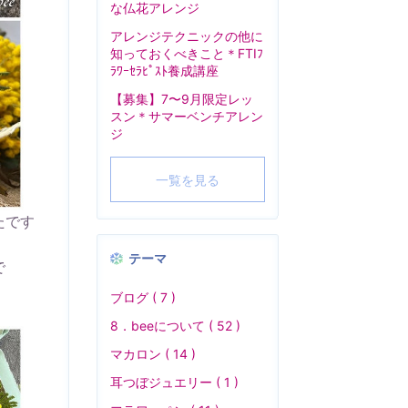
な仏花アレンジ
アレンジテクニックの他に
知っておくべきこと＊FTIﾌ
ﾗﾜｰｾﾗﾋﾟｽﾄ養成講座
【募集】7〜9月限定レッ
スン＊サマーベンチアレン
ジ
一覧を見る
たです
テーマ
で
ブログ ( 7 )
8．beeについて ( 52 )
マカロン ( 14 )
耳つぼジュエリー ( 1 )