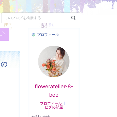
モザWS始まっています♡
プロフィール
けの
floweratelier-8-
bee
プロフィール
ピグの部屋
性別：
女性