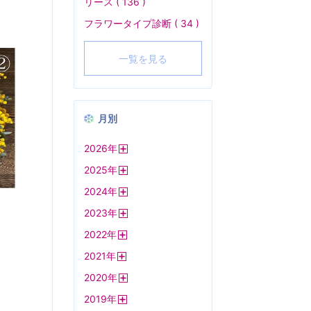
リース ( 136 )
フラワータイプ診断 ( 34 )
一覧を見る
月別
2026
年
開
2025
年
く
開
2024
年
く
開
2023
年
く
開
2022
年
く
開
2021
年
く
開
2020
年
く
開
2019
年
く
開