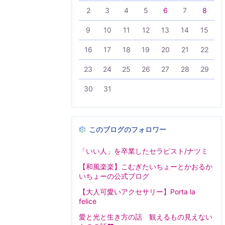
2
3
4
5
6
7
8
9
10
11
12
13
14
15
16
17
18
19
20
21
22
23
24
25
26
27
28
29
30
31
このブログのフォロワー
「いい人」を卒業したセラピスト/ナツミ
【和風楽楽】こむぎたいちょーとかおるか
いちょーの公式ブログ
【大人可愛いアクセサリー】Porta la
felice
愛と光と生き方の話 観えるもの見えない