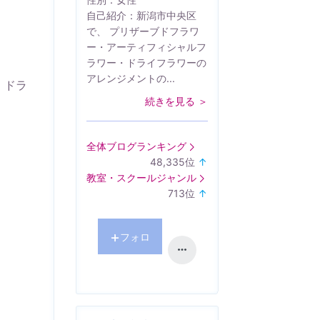
自己紹介：
新潟市中央区
で、 プリザーブドフラワ
ー・アーティフィシャルフ
ラワー・ドライフラワーの
アレンジメントの...
・ドラ
続きを見る ＞
全体ブログランキング
48,335
位
↑
ラ
教室・スクールジャンル
ン
713
位
↑
キ
ラ
、
ン
ン
グ
キ
フォロ
上
ン
昇
グ
ー
上
昇