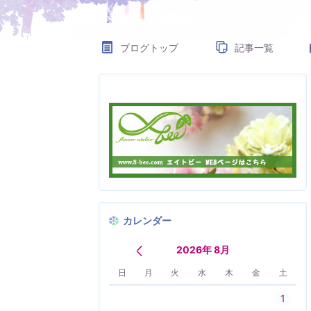
ブログトップ
記事一覧
カレンダー
2026年 8月
日
月
火
水
木
金
土
1