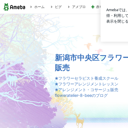
赤ちゃんの熱中症受
ホーム
ピグ
アメブロ
（販売情報もあり）今の季節だけのミモザを楽しみ尽くす！！ 
新潟市中央区フラワ
販売
❀フラワーセラピスト養成スクール
❀フラワーアレンジメントレッスン
❀アレンジメント・コサージュ販売
floweratelier-8-beeのブログ