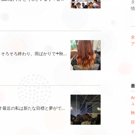
タ
情
全
ア
本日は石垣が担当します♡9月がもうそろそろ終わり。雨ばかりで☂️秋っぽさが感じられないですが髪の毛は秋っぽく🫶特殊カラーでいろんな色を🍂🍁🌾テーマは紅葉素敵なカラーに仕上がりました♡次はどんなカラーにしようか、テーマにしようか考えてるだけでもワクワク♡楽しいですねー♪是非是非これからも楽しみにしていてください！おまけ今日は娘の初の運動会♡頑張りましたー！
最
A
ュ
皆様こんばんは入社３年目の善波です最近の私は新たな目標と夢ができそれに向け様々な大会やセミナーへ積極的に参加するようになりましたもはやそれが趣味になり遊ぶことより今はそれが1番楽しくてワクワクしますつい最近だとmilbonさん主催のDAというコンテストの東京エリアにご招待頂き行ってまいりました良い刺激と収穫しかない1日でとても充実した1日を過ごすことが出来ました！大会の作品は著作権等関係もあるかと思うのでこちらでは未公開とさせて頂きます会場の様子をチラリと今回は東京エリアの予選でしたので次は11月ファイナル！そちらも行くことにしまた新たに刺激を受けてきますまた会場で高校の時の同級生と会い頑張っていると聞き私ももっと頑張ろうとあらためて思いました今日はこの辺りで…😂ではまた
秋
目
ミ