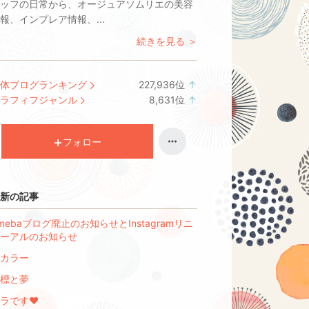
ッフの日常から、オージュアソムリエの美容
報、インプレア情報、...
続きを見る ＞
体ブログランキング
227,936
位
↑
ラ
ラフィフジャンル
8,631
位
↑
ン
ラ
キ
ン
ン
キ
フォロー
グ
ン
上
グ
昇
上
新の記事
昇
mebaブログ廃止のお知らせとInstagramリニ
ーアルのお知らせ
カラー
標と夢
ラです♥