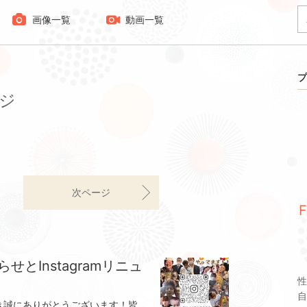
画像一覧
動画一覧
プ
ージ
次ページ
せとInstagramリニュ
性
自
いつもFLEXLIONのブログをご覧頂き誠にありがとうございます！皆様にご報告今回，FLEXLIONのInstagramのリニューアルそしてFacebookの新開設をさせて頂きましたそれと同時にAmebaブログを利用者減少のため廃止することと致しました。Amebaブログを読んでくださっていた皆様本当にありがとうございました。今後は，Instagram・Facebookにて，スタイル動画/ヘアケア,スキンケアのお手入れレクチャー動画/おすすめメニュー，おすすめ商品紹介/スタッフの日常 などなど…皆様に沢山の情報をお届けし楽しんでいただけると嬉しいです‪𓂃 𓈒𓏸◌‬ぜひフォローの方お願い致します🙇🏻‍♀️今後ともFLEXLIONをよろしくお願い致します!!