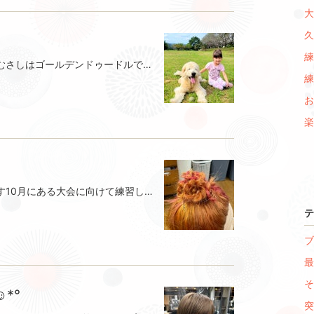
大
久
練
エマとむさしの散歩に行きました。むさしはゴールデンドゥードルです。かわいいお花もたくさん見つけましたミラより
練
お
楽
今回は髙木が投稿させていただきます10月にある大会に向けて練習しています(*^^*)どんないろでもどんな髪型でもなんでも自由な大会なので考えるのが楽しいです
テ
ブ
最
そ
*°
突