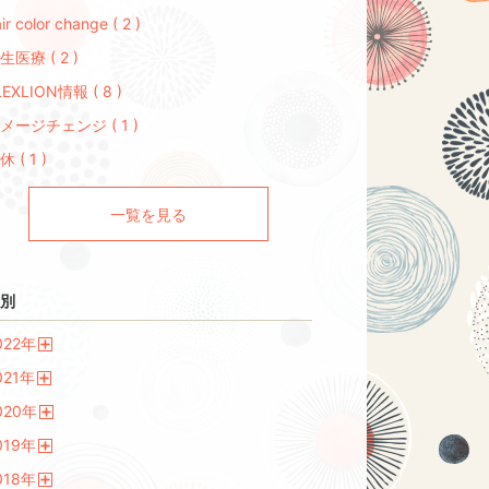
ir color change ( 2 )
生医療 ( 2 )
LEXLION情報 ( 8 )
メージチェンジ ( 1 )
休 ( 1 )
一覧を見る
別
022
年
開
021
年
く
開
020
年
く
開
019
年
く
開
018
年
く