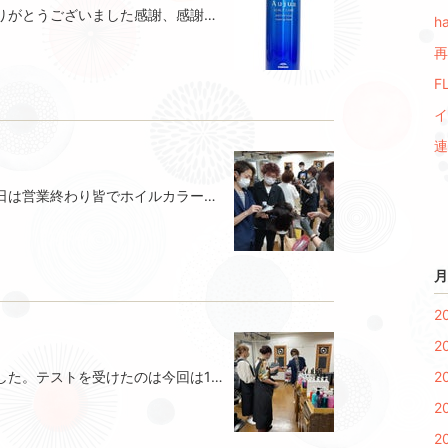
本日も多くのお客様にご来店頂きありがとうございました感謝、感謝ですまだまだ暑い日が続き、地肌がむれて気になるますよね！自分はかなり気にしてます頭皮ケアとして自分が愛用してるのがこれ！オージュアシリーズオーセナム フォーミングマスク(トリートメント)特徴地肌の加齢（酸化）が健やかな髪が生えない原因に！地肌の老化がエイジング毛（ゴワツキ）をつくります。頭皮保護成分「アンジェリカエッセンス」が、地肌力を高めて健康な頭皮を作ります！結果、うねりやパサつきなどの加齢によるヘアトラブルを解消します。オーセナム フォーミングマスクは、炭酸タイプのトリートメント。炭酸が与える頭皮への効果は、頭皮の血行促進。さらに、抗酸化作用のあるアンジェリカエッセンスが、活性酸素を除去！毎日ではなく、週２回を目安に使ってます！高橋
ha
再
F
イ
連
お久しぶりキャリスマ千葉です！今日は営業終わり皆でホイルカラーの練習会です最近は白髪ぼかしにも使えるホイルワークなのでやったことない方は是非一度やってみてください＼(^o^)／
月
2
2
今日はサロンの技術テストがありました。テストを受けたのは今回は1人。高橋からの合否発表！結果は……日々の練習結果が今回のテストでお客様に施術できるかどうかの判断スタッフはいつも技術向上のため練習してます！ 飛口
2
2
2