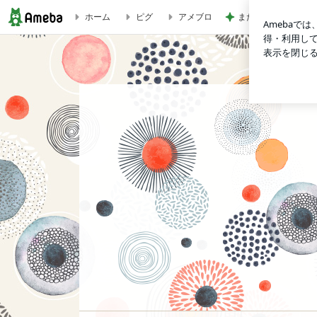
また壊れた乾燥機の
ホーム
ピグ
アメブロ
FLEX LION の愉快な日常