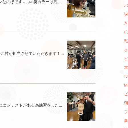
イメージチェンジしましたハイトーンなのほです‪𓂃 𓈒𓏸◌‬笑カラーは店長の竹内チョイスでスタッフの竹内と徳永に塗ってもらいましたカットは初めて須賀にお願いしましたカラーは秋らしくベージュで実はまつエクもベージュ系なのでそこがマッチして気に入りましたカットは最近ショートスタイルなので伸びるとすぐ気になってしまって襟足の方もかなりスッキリやってもらいました‪✂︎‬‪‪𓂃 𓈒𓏸◌‬ここ最近勉強で別サロンへメンテナンスへ行っていましたが久々にFLEXLIONでメンテナンスしてもらってとっても気に入りました可愛いカラーに可愛すぎないカット甘々にならないスタイルでお気に入り！でしたが、カラーがすぐ落ちてしまったので本日も後輩の徳永にカラーしてもらっています♡今少し話題のIROJIKAKEで染めてもらってみました‪𓂃 𓈒𓏸◌‬5分で染まるらしく…今回濃いめに入れてみました今回もイメチェンありがとう以上のほでした‪𓂃 𓈒𓏸◌‬【おまけ】我が家の癒しの愛犬に先週会いに実家に行ってきました可愛すぎる…。。
バ
講
き
(ﾟ
報
さ
みなさんこんばんは！今日は2年目の西村が担当させていただきます！！今日は練習会だったので、その練習風景を載せさせていただきます！！全く話は変わるんですけど、最近ファミリーマートに売ってるスイートポテトタルトが美味しいので、おすすめさせていただきます笑笑以上、西村でした！
ビ
本
ワ
MT
ビ
朝 
こんにちは！徳永桃香です！！10月にコンテストがある為練習をしたのですが！！テーマがまだ決まっていなくて、、。色々、試行錯誤してみました💪（同じチームの髙木ななちゃんです）まだまだ未完成ですがなんとなくイメージが付いた1日でした。もっと工夫して大変身させます！！
フ
新