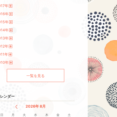
開
017
年
く
開
016
年
く
開
015
年
く
開
014
年
く
開
013
年
く
開
012
年
く
開
011
年
く
開
010
年
く
開
く
一覧を見る
レンダー
2026年 8月
日
月
火
水
木
金
土