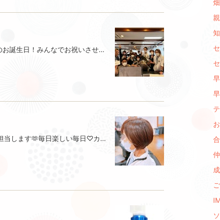
畑 
親
知
セ
本日はFLEXLIONスタイリスト飛口のお誕生日！みんなでお祝いさせて頂きましたスタッフからのお誕生日プレゼントは寝袋やキャンプ等で使えるグッズでしたあらためてお誕生日おめでとうございます！いい一年になりますように‪𓂃 𓈒𓏸◌‬以上善波でした
セ
早
早
テ
お
こんばんは！今日のブログは石垣が担当します🫶毎日楽しい毎日♡カットしたり、カラーしたり、パーマかけたり、大好きな仕事を思う存分楽しんでいます！それだけでなくおはなしもできて幸せ〜🫶カットカラーカットパーマカラーケアカラーケアこれからもどうぞよろしくお願いします🫶カットも大好き、カラーも大好き美容が大好きな石垣でした♡
合
仲
成
ご
IM
ソ