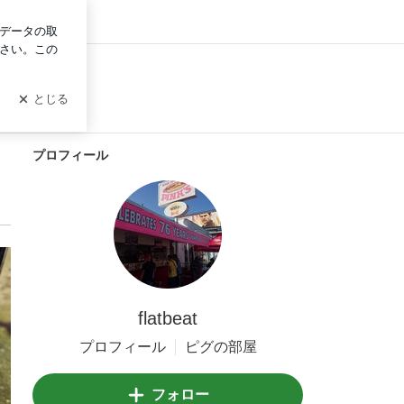
グイン
プロフィール
flatbeat
プロフィール
ピグの部屋
フォロー