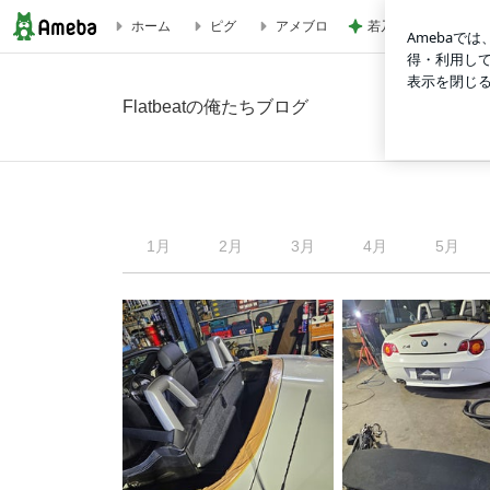
若乃花 日光浴して
ホーム
ピグ
アメブロ
2023年7月の画像｜Flatbeatの俺たちブログ
Flatbeatの俺たちブログ
1
月
2
月
3
月
4
月
5
月