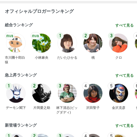
オフィシャルブロガーランキング
総合ランキング
すべて見る
1
2
3
市川團十郎白
小林麻央
だいたひかる
桃
クロ
猿
急上昇ランキング
すべて見る
1
2
3
4
5
デーモン閣下
片岡愛之助
林下清志(ビッ
沢田聖子
金沢克彦
グダディ)
新登場ランキング
すべて見る
1
2
3
4
5