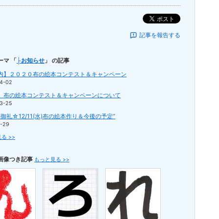
ポスト
記事を報告する
ーマ 「
├お知らせ
」 の記事
内】２０２０布の絵本コンテスト＆キャンペーン
4-02
】布の絵本コンテスト＆キャンペーンについて
3-25
御礼☆12/11(水)布の絵本作り＆今後の予定”
1-29
る >>
画像つき記事
もっと見る >>