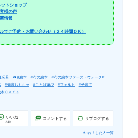
ネットショップ
客様の声
新情報
ルでご予約・お問い合わせ（２４時間ＯＫ）
育玩具
#絵本
#布の絵本
#布の絵本ファーストウォーク®
本
#知育おもちゃ
#ことば遊び
#フェルト
#子育て
絵本Ｃａｆｅ
いいね
リブログする
コメントする
249
いいね！した人一覧