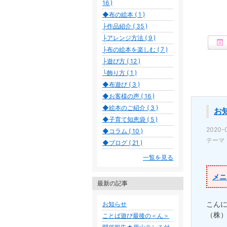
16 )
◆布の絵本 ( 1 )
├作品紹介 ( 35 )
├アレンジ方法 ( 9 )
├布の絵本を楽しむ ( 7 )
├遊び方 ( 12 )
└飾り方 ( 1 )
◆布遊び ( 3 )
◆お客様の声 ( 16 )
◆絵本のご紹介 ( 3 )
お
◆子育て知恵袋 ( 5 )
2020-0
◆コラム ( 10 )
テーマ
◆ブログ ( 21 )
一覧を見る
メニ
最新の記事
こん
お知らせ
（株
ことば遊び最後の＜ん＞