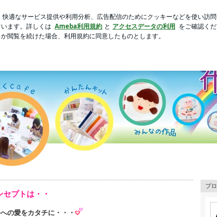
たひとくち大福
芸能人ブログ
人気ブログ
新規登録
トウォーク®
ンセプトにした布の絵本の手作りキットとイベント情報などをご紹介していきます
プロ
ンセプトは・・
子への愛をカタチに・・・