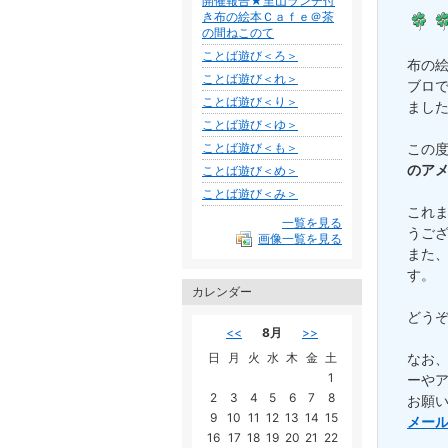
開催報告★里山ランチ付
き布の絵本Ｃａｆｅ＠茶
の間ねこのて
ことば遊び＜ろ＞
布の
ことば遊び＜れ＞
ブロ
ことば遊び＜り＞
まし
ことば遊び＜ゆ＞
ことば遊び＜も＞
この
のア
ことば遊び＜め＞
ことば遊び＜み＞
これ
一覧を見る
うご
画像一覧を見る
また
す。
カレンダー
どう
<<
8月
>>
日
月
火
水
木
金
土
なお
1
ーや
2
3
4
5
6
7
8
お願
9
10
11
12
13
14
15
メー
16
17
18
19
20
21
22