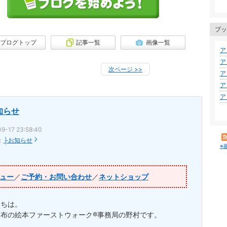
ブッ
ブログトップ
記事一覧
画像一覧
ア
ア
次ページ
>>
ア
ア
ア
知らせ
9-17 23:58:40
：
├お知らせ
※
ュー
／
ご予約・お問い合わせ
／
ネットショップ
にちは。
）布の絵本ファーストウォーク®事務局の野村です。