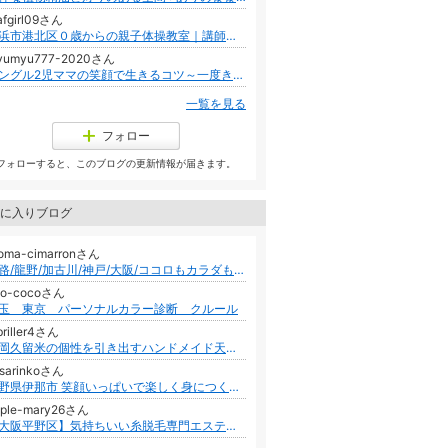
afgirl09さん
横浜市港北区０歳からの親子体操教室｜講師養成 ほうのき ようこ
yumyu777-2020さん
シングル2児ママの笑顔で生きるコツ～一度きり人生を楽しむ！
一覧を見る
フォロー
フォローすると、このブログの更新情報が届きます。
に入りブログ
roma-cimarronさん
姫路/龍野/加古川/神戸/大阪/ココロもカラダもゆったりと…「シマロン」のロハスな時間
do-cocoさん
玉 東京 パーソナルカラー診断 クルール
briller4さん
福岡久留米の個性を引き出すハンドメイド天然石アクセサリーと雑貨作り
isarinkoさん
長野県伊那市 笑顔いっぱいで楽しく身につくリトミック・ピアノ教室♪
pple-mary26さん
【大阪平野区】気持ちいい糸脱毛専門エステサロン/アップル・マリー