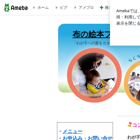
ホーム
ピグ
アメブロ
株主優待でお願いし
布の絵本ファーストウォーク®
布の絵本ファース
「わが子への愛をカタチに・・・」をコ
コ
・
メニュー
わが
・
お申込み・お問い合せ