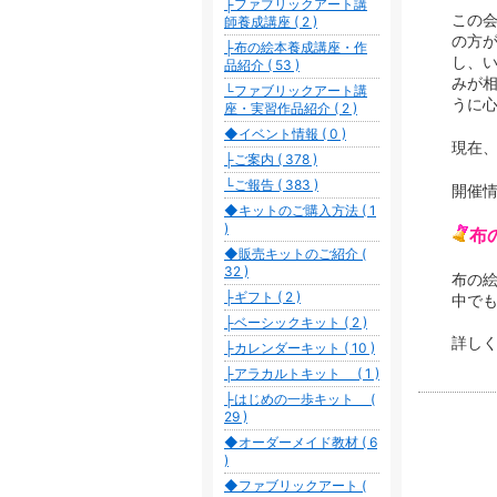
├ファブリックアート講
この
師養成講座 ( 2 )
の方
├布の絵本養成講座・作
し、
品紹介 ( 53 )
みが
└ファブリックアート講
うに
座・実習作品紹介 ( 2 )
◆イベント情報 ( 0 )
現在
├ご案内 ( 378 )
└ご報告 ( 383 )
開催
◆キットのご購入方法 ( 1
)
布
◆販売キットのご紹介 (
32 )
布の
├ギフト ( 2 )
中で
├ベーシックキット ( 2 )
詳し
├カレンダーキット ( 10 )
├アラカルトキット ( 1 )
├はじめの一歩キット (
29 )
◆オーダーメイド教材 ( 6
)
◆ファブリックアート (