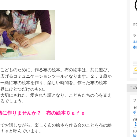
性
ラ
全
本
がこどものために、作る布の絵本。布の絵本は、共に遊び、
を広げるコミュニケーションツールとなります。２，３歳か
、一緒に布の絵本を作り、楽しい時間を。作った布の絵本
この
世界にひとつだけのもの。
に大切にされた、愛された証となり、こどもたちの心を支え
フ
れるでしょう。
je
緒に作りませんか？ 布の絵本Ｃａｆｅ
ポ
y
なでお話しながら、楽しく布の絵本を作る会のことを布の絵
ａｆｅと呼んでいます。
s