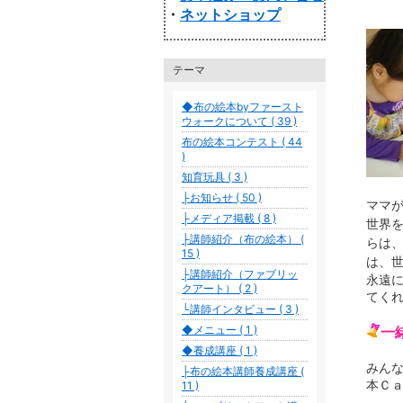
・
ネットショップ
テーマ
◆布の絵本byファースト
ウォークについて ( 39 )
布の絵本コンテスト ( 44
)
知育玩具 ( 3 )
├お知らせ ( 50 )
ママ
├メディア掲載 ( 8 )
世界
├講師紹介（布の絵本） (
らは
15 )
は、
├講師紹介（ファブリッ
永遠
クアート） ( 2 )
てく
└講師インタビュー ( 3 )
◆メニュー ( 1 )
一
◆養成講座 ( 1 )
みん
├布の絵本講師養成講座 (
本Ｃ
11 )