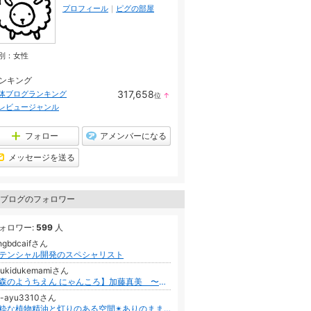
プロフィール
｜
ピグの部屋
別：
女性
ンキング
317,658
体ブログランキング
位
↑
ラ
レビュージャンル
ン
キ
ン
フォロー
アメンバーになる
グ
上
メッセージを送る
昇
ブログのフォロワー
ォロワー:
599
人
hgbdcaifさん
テンシャル開発のスペシャリスト
uukidukemamiさん
【森のようちえん にゃんころ】加藤真美 〜心を自由に本当の自分で幸せに生きる力を〜 茨城千葉
3-ayu3310さん
純粋な植物精油と灯りのある空間✴︎ありのままで輝く自然な暮らし // Healing space ＊ manakai ＊