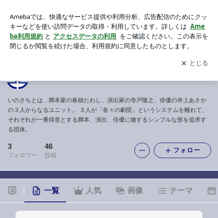
いのさち
アプリをダウンロードして
ブログの更新通知
を受け取りまし
開く
ょう。
いのさち
いのさちとは…脚本家の春槙たわし、演出家の寺戸隆之、俳優の井上あさか
の３人からなるユニット。 ３人が「各々の劇団」というシステムを離れて、
それぞれが一番得意とする脚本、演出、俳優に徹するシンプルな形を追求す
る団体。
3
46
フォロー
フォロワー
投稿
一覧
人気
画像
テーマ