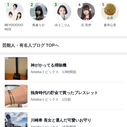
1
2
3
4
5
BEYOOOOO
島倉りか
ゆうこりん
石 安伊
蒼井心音
NDS
芸能人・有名人ブログ TOPへ
神がかってる掃除機
Amebaトピックス
13時間前
独身時代の貯金で買ったブレスレット
Amebaトピックス
1日前
川崎希 長女と選んだ可愛いお守り
Amebaトピックス
15時間前