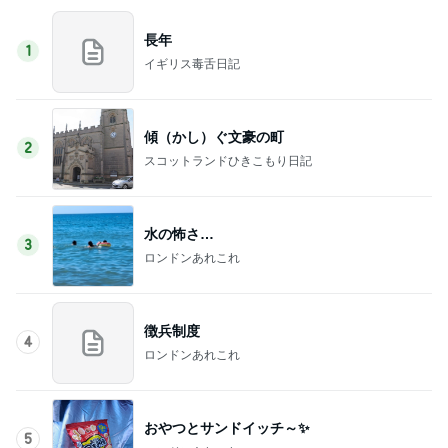
長年
1
イギリス毒舌日記
傾（かし）ぐ文豪の町
2
スコットランドひきこもり日記
水の怖さ…
3
ロンドンあれこれ
徴兵制度
4
ロンドンあれこれ
おやつとサンドイッチ～✨
5