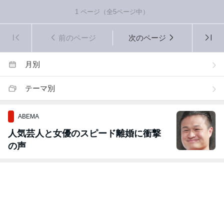
1
ページ（全
5
ページ中）
前のページ
次のページ
月別
テーマ別
ABEMA
人気芸人と女優のスピード離婚に衝撃
の声