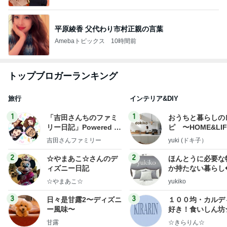
平原綾香 父代わり市村正親の言葉
Amebaトピックス
10時間前
トップブロガーランキング
旅行
インテリア&DIY
1
1
「吉田さんちのファミ
おうちと暮らしの
リー日記」Powered b
ピ 〜HOME&LI
y Ameba 吉田さんファ
吉田さんファミリー
yuki (ドキ子）
ミリーオフィシャルブ
ログ
2
2
☆やまあこ☆さんのデ
ほんとうに必要な
ィズニー日記
か持たない暮らし
ep Life Simple
☆やまあこ☆
yukiko
ンテリアのきろく
3
3
日々是甘露2〜ディズニ
１００均・カルデ
ー風味〜
好き！食いしん坊
らりん☆のブログ
甘露
☆きらりん☆