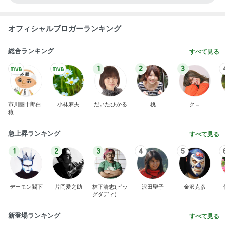
オフィシャルブロガーランキング
総合ランキング
すべて見る
1
2
3
市川團十郎白
小林麻央
だいたひかる
桃
クロ
猿
急上昇ランキング
すべて見る
1
2
3
4
5
デーモン閣下
片岡愛之助
林下清志(ビッ
沢田聖子
金沢克彦
グダディ)
新登場ランキング
すべて見る