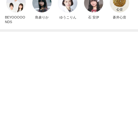
お盆は早めの注文が必要なケーキ
Amebaトピックス
1日前
皆が羨む大学に25年勤めた幸運
Amebaトピックス
12時間前
モト冬樹 徐々に慣れてきた愛犬