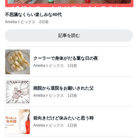
さんが引くくらいガッツリと腹ごしらえ
1
アッキーのデカ盛りライフ
やっと買えた〜❤️コストコハニーグローパイ
ンと俺ん家のとうきび
2
道産子どすどす！
【山岡家】期間限定！暑い夏にスタミナ補給
のガッツリ濃厚ラーメン！！〜前橋野中店さ
3
ん〜
デカ盛りんぐ
【ラーメン】全部のせ醤油 大盛@和風中華
そば一色HITOIRO 愛知県西尾市
4
『やすたろう』的 食の備忘録
かっぱ寿司平日(得)メニューと大人気「道の
駅村田」へ
5
安くて美味しい物が好き☆彡