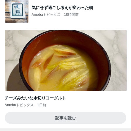
オフィシャルブロガーランキング
総合ランキング
すべて見る
1
2
3
市川團十郎白
小林麻央
だいたひかる
桃
クロ
猿
急上昇ランキング
すべて見る
1
2
3
4
5
デーモン閣下
片岡愛之助
林下清志(ビッ
沢田聖子
金沢克彦
グダディ)
新登場ランキング
すべて見る
1
2
3
4
5