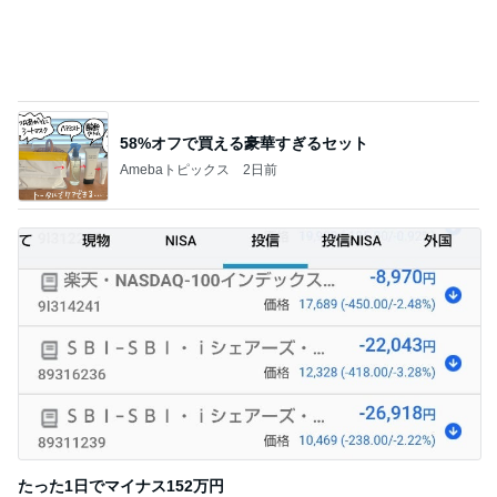
このジャンルの記事をもっと見る
次世代掃除機がやってきた！！
Amebaトピックス
6時間前
息子の発疹でまた仕事をお休み
Amebaトピックス
2日前
初めましての時より倍の大きさ
Amebaトピックス
1日前
クロ 娘とのまったりな1日の輝き
Amebaトピックス
2日前