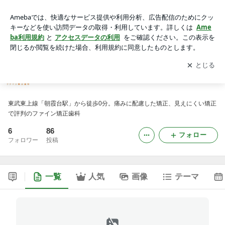
ファイン矯正歯科BLOG
アプリをダウンロードして
ブログの更新通知
を受け取りまし
開く
ょう。
ファイン矯正歯科BLOG
東武東上線「朝霞台駅」から徒歩0分。痛みに配慮した矯正、見えにくい矯正
で評判のファイン矯正歯科
6
86
フォロー
フォロワー
投稿
一覧
人気
画像
テーマ