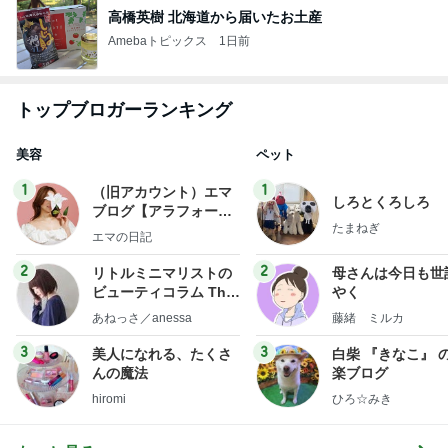
高橋英樹 北海道から届いたお土産
Amebaトピックス
1日前
トップブロガーランキング
美容
ペット
1
1
（旧アカウント）エマ
しろとくろしろ
ブログ【アラフォー会
たまねぎ
社売却セカンドライ
エマの日記
フ】
2
2
リトルミニマリストの
母さんは今日も世
ビューティコラム The
やく
little minimalist's bea
あねっさ／anessa
藤緒 ミルカ
uty colum
3
3
美人になれる、たくさ
白柴 『きなこ』 
んの魔法
楽ブログ
hiromi
ひろ☆みき