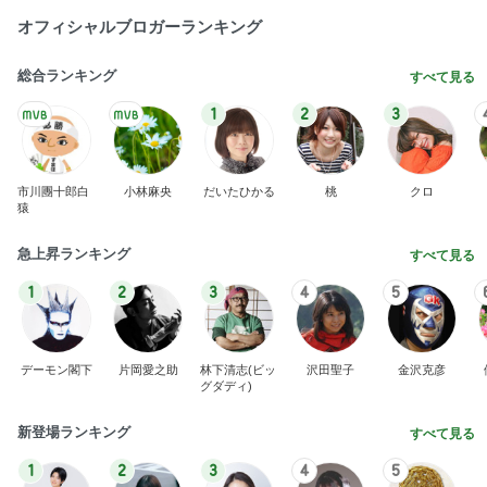
BEYOOOOO
島倉りか
ゆうこりん
石 安伊
蒼井心音
NDS
芸能人・有名人ブログ TOPへ
レジェンド松下のなんでもプレゼン！
Amebaトピックス
6時間前
娘に取られてしまう優秀なストール
Amebaトピックス
1日前
エステの施術で減った体重への疑問
Amebaトピックス
18時間前