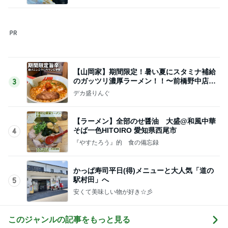
色を意識した60代の大人スタイル
Amebaトピックス
1日前
クロ 娘がゲットした勝者のTシャツ
Amebaトピックス
1日前
渋滞の帰りに息子と食べたラーメン
Amebaトピックス
1日前
柏木由紀子 定番ワンピの差し色術
Amebaトピックス
1日前