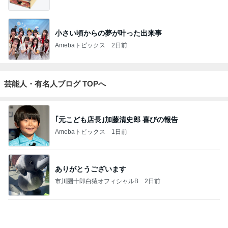
4
5
6
7
8
仙上 真也の
お金、愛、す
大谷由里子の
ハカセとよば
都心と田舎の
ブログ
べてが流れ込
誰でも講師ブ
れる社長のブ
間で『わた
んでくる方法
ログ｜感じ
ログ
し』を生きる
成
❤ SAYURA
て・興味を持
DualLife
サユラ
って・動く人
もっと見る
づくり