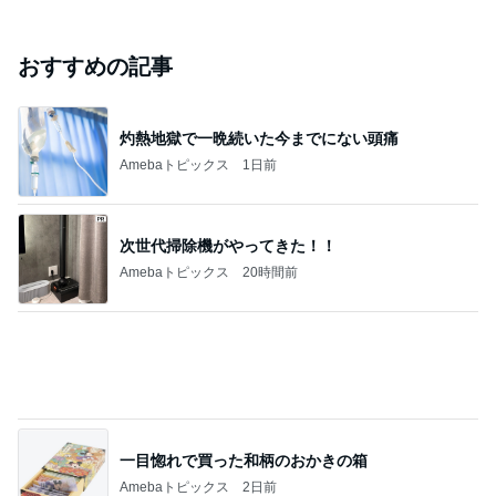
斎藤元彦がぶらぶら動画のアップを止めた
Bank of Dreamの公営競技はどこへ行く
8日前
ジャンルランキング
仕事術
25,356人参加中
1
ヘルパーおかんゆうらり日記
ゆらりゆうら
2
新しい地球の歩き方★
ドバイマダム_RYOKO
3
〖年商2億/広告会社〗女社長の仕事術と裏日記
広告会社経営 女社長M