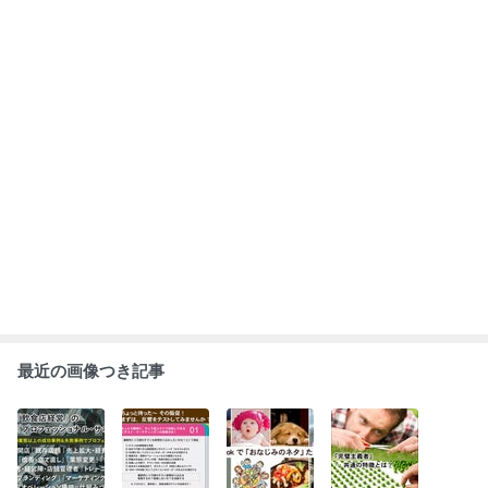
最新情報は ｢公
ケガ少なく｜確
Facebook で
｢完璧主義者｣
式ホームページ
率を高く｜集客
｢人気のネタた
という、性格の
を｣ ご覧くださ
活動のテスト …
ち｣ … それ以外
持ち主に … 共
い！
｢テスト・マー
のネタの種類
通してみられる
ケティング｣
もっと見る
を、多くの人た
｢強烈な特徴｣
ちへ届けたい！
が …
ABEMA
「体にお気をつけて」松岡茉優 喜びの
報告に祝福の声