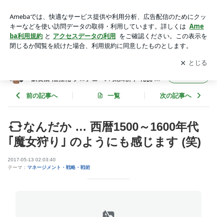
なんだか … 西暦1500～1600年代 ｢魔女狩り｣ のようにも感じ
ます (笑) | フード食ビジネス 専門家 経営コンサルタント 飲食
アプリをダウンロードして
ブログの更新通知
を受け取りまし
開く
店 活性化 プロデュース 太田耕平 札幌 北海道 ファインド ブロ
ょう。
グ
フード食ビジネス 専門家 経営コンサルタント
フォロー
飲食店 活性化 プロデュース 太田耕平 札幌 北
海道 ファインド ブログ
前の記事へ
一覧
次の記事へ
なんだか … 西暦1500～1600年代
｢魔女狩り｣ のようにも感じます (笑)
2017-05-13 02:03:40
テーマ：
マネージメント・戦略・戦術