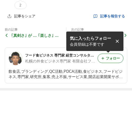
2
記事を報告する
記事をシェア
前の記事
次の記事
｢真剣さ｣ が … ｢楽しさ｣ と
自分が … 間違っているか
気に入ったらフォロー
｢笑い｣ とを、生み出す！
も？… というスタンスで、
ミーティングへ参加してみ
会員登録は不要です
る！
フード食ビジネス 専門家 経営コンサルタント 飲食店 活性化 プロデュース 太田耕平 札幌 北海道 ファインド ブログ
フォロー
札幌の外食ビジネス専門家 有限会社ファインド 太田耕平
飲食店,ブランディング,QC活動,PDCA活動,食ビジネス,フードビジ
ネス,専門家,研究所,集客,売上不振,サービス業,開店起業開業サポー
ト,人事制度改革,ファインド,札幌,太田耕平,札幌,北海道 コンサル
ティング,有限会社ファインド
最近の画像つき記事