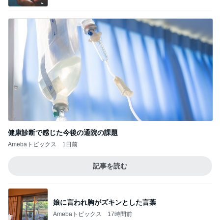
Amebaトピックス
1日前
記事を読む
娘に言われ胸がズキンとした言葉
Amebaトピックス
17時間前
ジャンル人気記事ランキング
B級グルメマニア
牛丼チェーンのすき家でキングカレーともう
１品食べてみた
1
アッキーのデカ盛りライフ
【山梨県甲州市】容赦ナシの愛情盛り！特盛
W丼を頼んだらとんでもないの出てき
2
た…！〜花藤食堂さん〜
デカ盛りんぐ