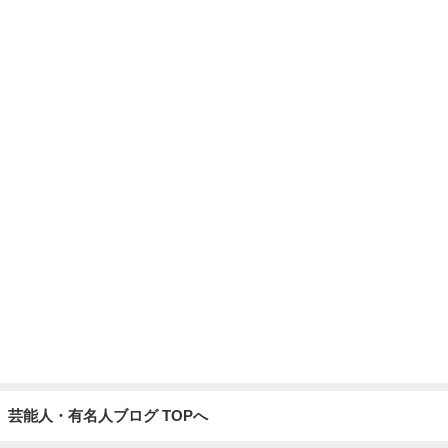
芸能人・有名人ブログ TOPへ
神がかってる掃除機
Amebaトピックス
14時間前
津久井教生 ALSとの向き合い方
Amebaトピックス
2日前
だいた 我が家のブームのおむすび
Amebaトピックス
1日前