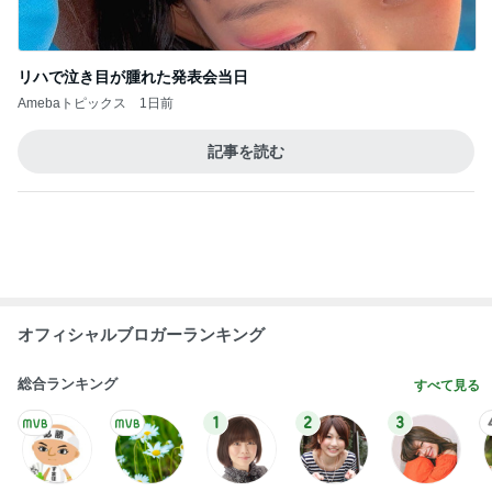
オフィシャルブロガーランキング
総合ランキング
すべて見る
1
2
3
市川團十郎白
小林麻央
だいたひかる
桃
クロ
猿
急上昇ランキング
すべて見る
1
2
3
4
5
AKB48
たんぽぽ川村
北村総一朗
北別府学
OCHA NORM
エミコ
A
新登場ランキング
すべて見る
1
2
3
4
5