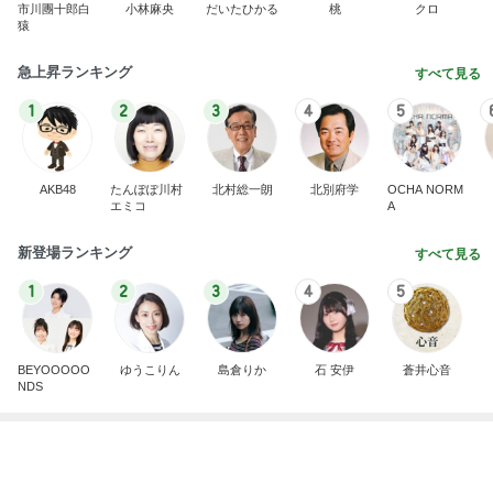
BEYOOOOO
ゆうこりん
島倉りか
石 安伊
蒼井心音
NDS