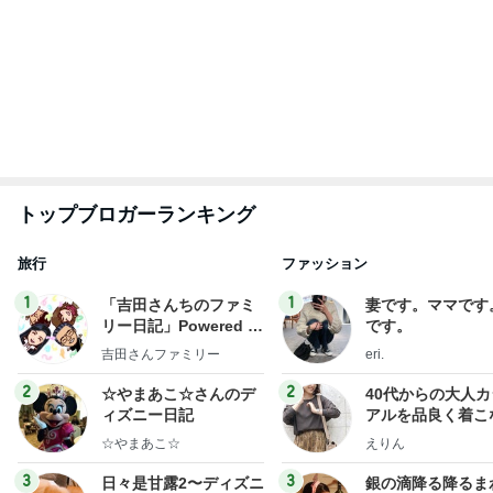
トップブロガーランキング
旅行
ファッション
1
1
「吉田さんちのファミ
妻です。ママです
リー日記」Powered b
です。
y Ameba 吉田さんファ
吉田さんファミリー
eri.
ミリーオフィシャルブ
ログ
2
2
☆やまあこ☆さんのデ
40代からの大人
ィズニー日記
アルを品良く着こ
ファッションブロ
☆やまあこ☆
えりん
3
3
日々是甘露2〜ディズニ
銀の滴降る降るま
ー風味〜
に・・・
甘露
illallan
もっと見る