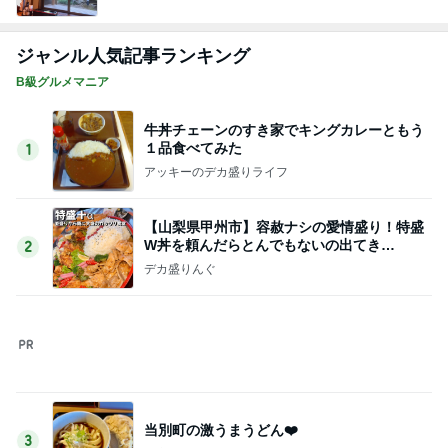
当別町の激うまうどん❤️
3
道産子どすどす！
銀座おのでら＠ハワイ 我慢できません！
4
東京ホルモンズの中身のある話
土用の丑の日にうなぎを食べなかったので！
5
いもっちゃんのブログ
このジャンルの記事をもっと見る