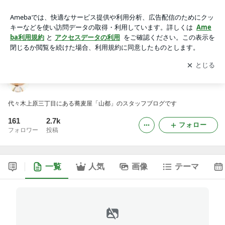
上原三丁目 蕎麦屋 山都
アプリをダウンロードして
ブログの更新通知
を受け取りまし
開く
ょう。
上原三丁目 蕎麦屋 山都
代々木上原三丁目にある蕎麦屋「山都」のスタッフブログです
161
2.7k
フォロー
フォロワー
投稿
一覧
人気
画像
テーマ