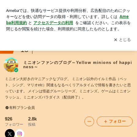
ミニオンファンのブログ～Yellow minions of happiness～
アプリをダウンロードして
ブログの更新通知
を受け取りまし
開く
ょう。
ranking
15
アニメ・マンガレビュージャンル
ミニオンファンのブログ～Yellow minions of happi
ness～
ミニオン大好きのマニアックなブログ。 ミニオン以外のイルミ作品（ペッ
ト、シング、マリオetc）関連もなるべくリアルタイムで情報を書きたいと思
っています。 メインは怪盗グルーシリーズ、ミニオンズ。ゲームはミニオン
ラッシュ、ミニオンズパラダイス（配信終了）。
有料プラン会員
926
2.8k
フォロー
フォロワー
投稿