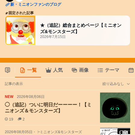
新・ミニオンファンのブログ
固定された記事
★（追記）総合まとめページ【ミニオン
ズ&モンスターズ】
2026年7月15日
一覧
人気
画像
テーマ
記事の表示
絞り込みなし
NEW
2026年08月06日
◯（追記）ついに明日だーーーー！【ミ
ニオンズ＆モンスターズ】
19
2
2026年08月05日
・
┝ミニオンズ&モンスターズ