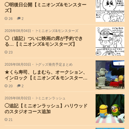
◯明後日公開【ミニオンズ&モンスター
ズ】
26
2
2026年08月04日
・
┝ミニオンズ&モンスターズ
◯（追記）ついに映画の席が予約でき
る…【ミニオンズ&モンスターズ】
23
2026年08月03日
・
┝グッズ発売予定まとめ
★くら寿司、しまむら、オークション、
インロック【ミニオンズ＆モンスター
ズ】
20
2
2026年08月02日
・
┝ミニオンラッシュ
◯追記【ミニオンラッシュ】ハリウッド
のスタジオコース追加
21