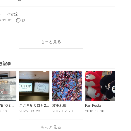
 ー その2
6-12-05
12
もっと見る
き記事
FILM LIVE “Q.E.D." (9月12日@Banana Hall)
こころ配り(3月22日@タワレコ渋谷)
枝垂れ梅
Fan Festa
9-18
2025-03-23
2017-02-20
2016-11-16
もっと見る