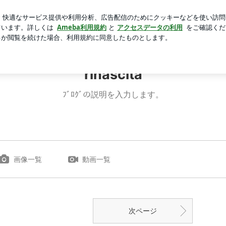
くない韓国旅行
芸能人ブログ
人気ブログ
新規登録
rinascita
ﾌﾞﾛｸﾞの説明を入力します。
画像一覧
動画一覧
次ページ