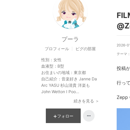
FIL
@Ze
プーラ
2026-01
プロフィール
ピグの部屋
テーマ
性別：
女性
血液型：
B型
投稿
お住まいの地域：
東京都
自己紹介：
音楽好き Janne Da
行っ
Arc YASU 杉山清貴 洋楽も
John Wetton I Poo...
Zepp 
続きを見る ＞
フォロー