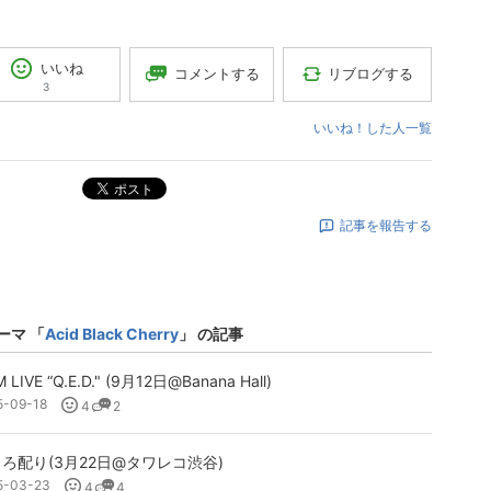
いいね
コメントする
リブログする
3
いいね！した人一覧
ポスト
記事を報告する
ーマ 「
Acid Black Cherry
」 の記事
M LIVE “Q.E.D." (9月12日@Banana Hall)
5-09-18
4
2
ろ配り(3月22日@タワレコ渋谷)
5-03-23
4
4