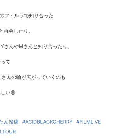
.D.のフィルラで知り合った
んと再会したり、
にYさんやMさんと知り合ったり、
やって
u友さんの輪が広がっていくのも
しい😆
たん投稿
#ACIDBLACKCHERRY
#FILMLIVE
ALTOUR