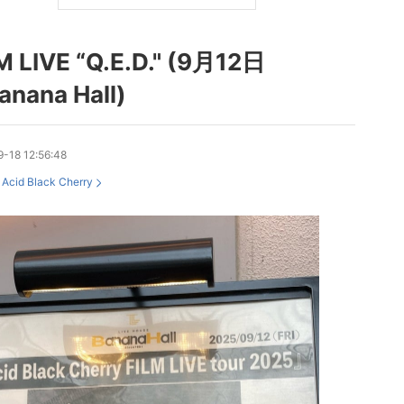
M LIVE “Q.E.D." (9月12日
nana Hall)
-18 12:56:48
：
Acid Black Cherry