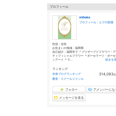
プロフィール
mihoko
プロフィール
｜
ピグの部屋
性別：
女性
お住まいの地域：
福岡県
自己紹介：福岡市で ＊プリザーブドフラワー・ア
ティフィシャルフラワー ＊ポーセラーツ・ポーセ
ンアート ＊ラ...
続きを
ランキング
314,083
全体ブログランキング
位
教室・スクールジャンル
フォロー
アメンバーにな
メッセージを送る