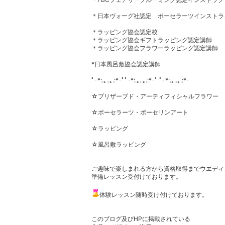
＊日本ヴォーグ社認定 ポーセラーツインストラ
＊ラッピング協会認定校
＊ラッピング協会ギフトラッピング認定講師
＊ラッピング協会フラワーラッピング認定講師
*日本風呂敷協会認定講師
ﾟ･*:.｡..｡.:*･ﾟﾟ･*:.｡..｡.:*･ﾟ ﾟ･*:.｡..｡.:*･
☆プリザーブド・アーティフィシャルフラワー
☆ポーセラーツ・ポーセリンアート
☆ラッピング
☆風呂敷ラッピング
ご趣味で楽しまれる方から資格取得までウエディ
準備レッスン受付けております。
体験レッスン随時受け付けております。
このブログ及びHPに掲載されている