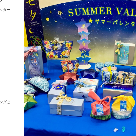
クター
ングご