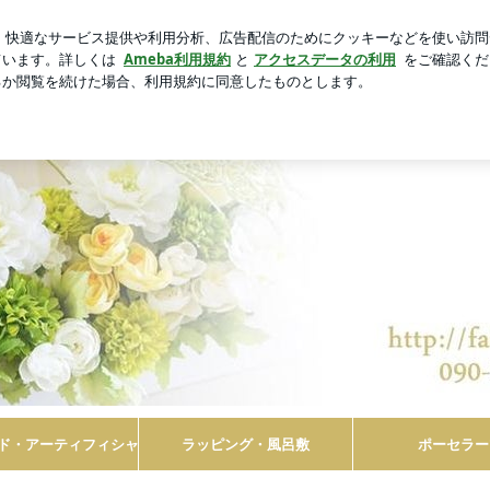
ダイエット報告
芸能人ブログ
人気ブログ
新規登録
Salon de Fairy.フラワー
フラワー&ラッピング・風呂敷ラッピ
オリ
ド・アーティフィシャル
ラッピング・風呂敷
ポーセラー