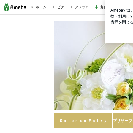
ホーム
ピグ
アメブロ
出張で痩せなかった
Salon de Fairy.フラワー＆ラッピング&ポーセラーツ
Ｓａｌｏｎ ｄｅ Ｆａｉｒｙ
プリザーブ