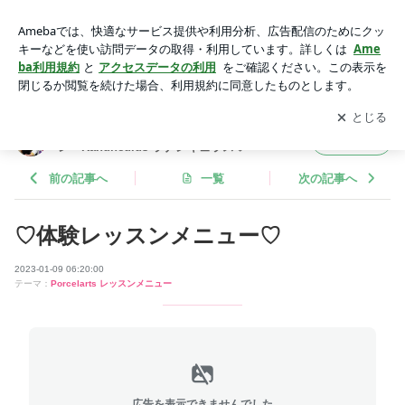
♡体験レッスンメニュー♡ | 尼崎 武庫之荘/伊丹/西宮 ポーセラ
ーツサロン〜Ranunculus ラナンキュラス♡
アプリをダウンロードして
ブログの更新通知
を受け取りまし
開く
ょう。
尼崎 武庫之荘/伊丹/西宮 ポーセラーツサロ
フォロー
ン〜Ranunculus ラナンキュラス♡
前の記事へ
一覧
次の記事へ
♡体験レッスンメニュー♡
2023-01-09 06:20:00
テーマ：
Porcelarts レッスンメニュー
広告を表示できませんでした