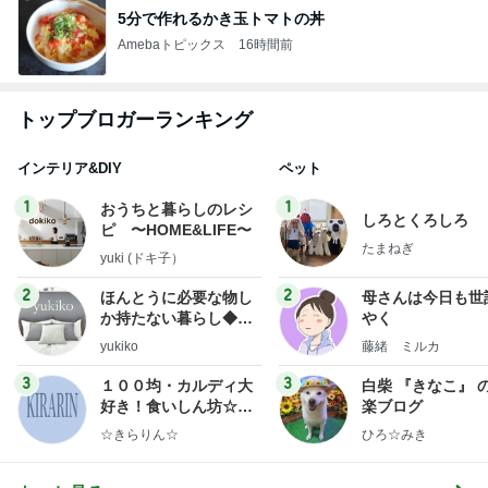
5分で作れるかき玉トマトの丼
Amebaトピックス
16時間前
トップブロガーランキング
インテリア&DIY
ペット
1
1
おうちと暮らしのレシ
しろとくろしろ
ピ 〜HOME&LIFE〜
たまねぎ
yuki (ドキ子）
2
2
ほんとうに必要な物し
母さんは今日も世
か持たない暮らし◆Ke
やく
ep Life Simple◆〜イ
yukiko
藤緒 ミルカ
ンテリアのきろく〜
3
3
１００均・カルディ大
白柴 『きなこ』 
好き！食いしん坊☆き
楽ブログ
らりん☆のブログ
☆きらりん☆
ひろ☆みき