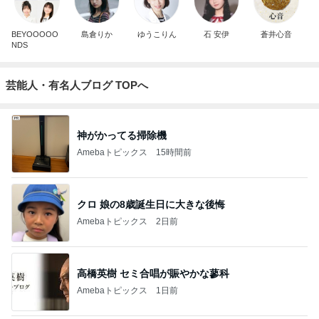
BEYOOOOO
島倉りか
ゆうこりん
石 安伊
蒼井心音
NDS
芸能人・有名人ブログ TOPへ
神がかってる掃除機
Amebaトピックス
15時間前
クロ 娘の8歳誕生日に大きな後悔
Amebaトピックス
2日前
高橋英樹 セミ合唱が賑やかな蓼科
Amebaトピックス
1日前