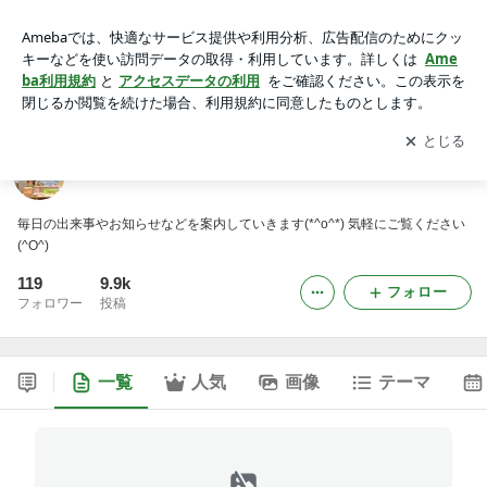
フットサル羽島ブログ
アプリをダウンロードして
ブログの更新通知
を受け取りまし
開く
ょう。
フットサル羽島ブログ
毎日の出来事やお知らせなどを案内していきます(*^o^*) 気軽にご覧ください
(^O^)
119
9.9k
フォロー
フォロワー
投稿
一覧
人気
画像
テーマ