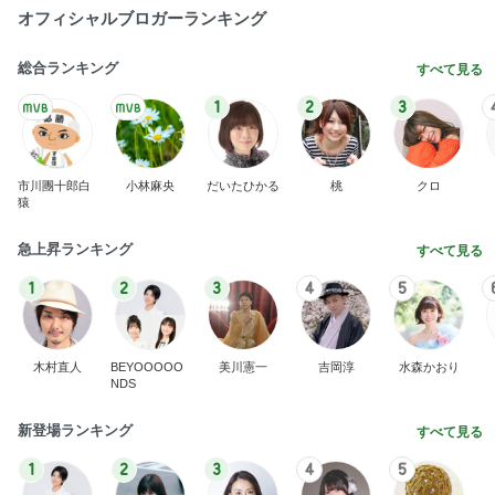
オフィシャルブロガーランキング
総合ランキング
すべて見る
1
2
3
市川團十郎白
小林麻央
だいたひかる
桃
クロ
猿
急上昇ランキング
すべて見る
1
2
3
4
5
木村直人
BEYOOOOO
美川憲一
吉岡淳
水森かおり
NDS
新登場ランキング
すべて見る
1
2
3
4
5