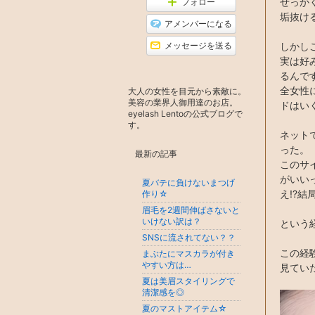
せっか
フォロー
昇
ン
垢抜け
グ
アメンバーになる
上
昇
メッセージを送る
しかし
実は好
るんで
全女性
大人の女性を目元から素敵に。
美容の業界人御用達のお店。
ドはい
eyelash Lentoの公式ブログで
す。
ネット
った。
最新の記事
このサ
がいい
夏バテに負けないまつげ
え!?
作り☆
眉毛を2週間伸ばさないと
いけない訳は？
という
SNSに流されてない？？
この経
まぶたにマスカラが付き
やすい方は…
見てい
夏は美眉スタイリングで
清潔感を◎
夏のマストアイテム☆