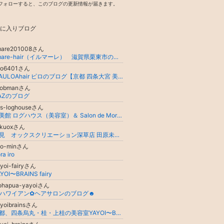
フォローすると、このブログの更新情報が届きます。
に入りブログ
lmare201008さん
ilmare-hair（イルマーレ） 滋賀県栗東市の美容室 キッズOK
iro6401さん
MAULOAhair ピロのブログ【京都 四条大宮 美容室】
nobmanさん
AZのブログ
bs-loghouseさん
髪美館 ログハウス（美容室）＆ Salon de Mori（理容室）
更新
ikuoxさん
伏見 オックスクリエーション深草店 田原未来ブログ
ito-minさん
ra iro
yoi-fairyさん
YOI〜BRAINS fairy
lohapua-yayoiさん
ハワイアン✿ヘアサロンのブログ☻
yoibrainsさん
京都、四条烏丸・桂・上桂の美容室YAYOI〜BRAINS｜代表 浅野健治のBlog「美容は楽しい☆彡」