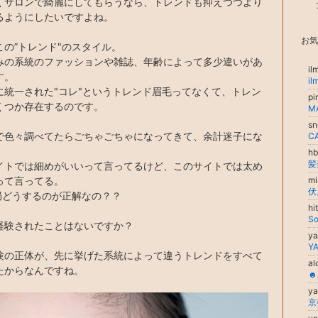
くサロンで綺麗にしてもらうなら、トレンドも抑えつつより
るようにしたいですよね。
お気
この”トレンド"のスタイル。
みの系統のファッションや雑誌、年齢によって多少違いがあ
i
す。
に統一された"コレ"というトレンド眉毛ってなくて、トレン
p
くつか存在するのです。
s
で色々調べてたらごちゃごちゃになってきて、余計迷子にな
C
h
イトでは細めがいいって言ってるけど、このサイトでは太め
って言ってる。
m
結局どうするのが正解なの？？
h
So
経験されたことはないですか？
ya
YA
験の正体が、先に挙げた系統によって違うトレンドをすべて
a
たからなんですね。
☻
ya