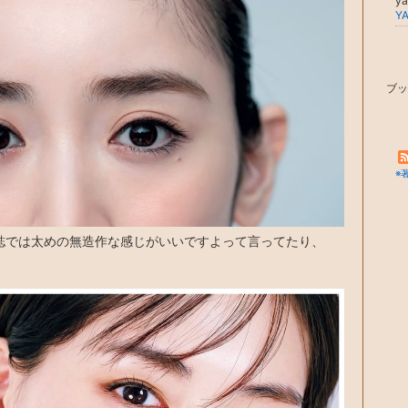
ya
YA
ブッ
※
誌では太めの無造作な感じがいいですよって言ってたり、