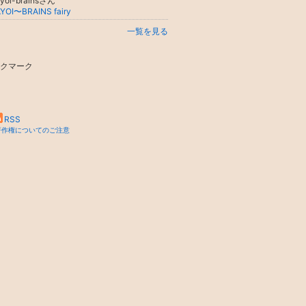
yoi-brainsさん
YOI〜BRAINS fairy
一覧を見る
クマーク
RSS
著作権についてのご注意