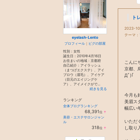
ト
2023-10
テーマ：
eyelash-Lento
プロフィール
｜
ピグの部屋
性別：
女性
誕生日：
2010年4月16日
お住まいの地域：
京都府
こんに
自己紹介：アイラッシュ
京都、烏
（まつげエクステ）、アイ
ブロウ（眉毛）、アイケア
Дﾟ)｢
（目元のエイジングケ
ア）、アイメイクがで...
続きを見る
今月も
ランキング
美眉ス
全体ブログランキング
幅広い
68,391
位
↑
ラ
美容・エステサロンジャン
ン
いただ
ル
キ
318
し取り
位
↑
ン
ラ
グ
ン
上
キ