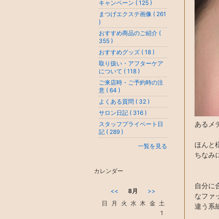
キャンペーン ( 125 )
まつげエクステ画像 ( 261
)
おすすめ商品のご紹介 (
355 )
おすすめグッズ ( 18 )
取り扱い・アフターケア
について ( 118 )
ご来店時・ご予約時の注
意 ( 64 )
よくある質問 ( 32 )
サロン日記 ( 316 )
あるメ
スタッフプライベート日
記 ( 289 )
ほんと
一覧を見る
ちなみ
カレンダー
自分に
<<
8月
>>
なファ
日
月
火
水
木
金
土
違う系
1