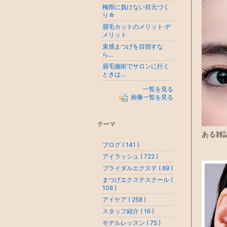
梅雨に負けない目元づく
り☆
眉毛カットのメリット·デ
メリット
束感まつげを目指すな
ら…
眉毛施術でサロンに行く
ときは…
一覧を見る
画像一覧を見る
テーマ
ある雑
ブログ ( 141 )
アイラッシュ ( 722 )
ブライダルエクステ ( 69 )
まつげエクステスクール (
108 )
アイケア ( 258 )
スタッフ紹介 ( 16 )
モデルレッスン ( 75 )