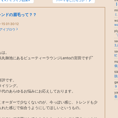
⭐︎アイライン効果⭐︎
パーマをしたらコレ！
mi
レンドの眉毛って？？
ミ
w
-15 01:30:12
w
アイブロウ
pi
sa
s
ちは。
丸御池にあるビューティーラウンジLentoの宮田です(｢ﾟ
ma
個
ti
好評です。
g
タイリング。
年代のあらゆるお悩みにお応えしております。
y
くオーダーで少なくないのが、今っぽい感じ、トレンドも少
入れた感じで似合うようにしてほしいというもの。