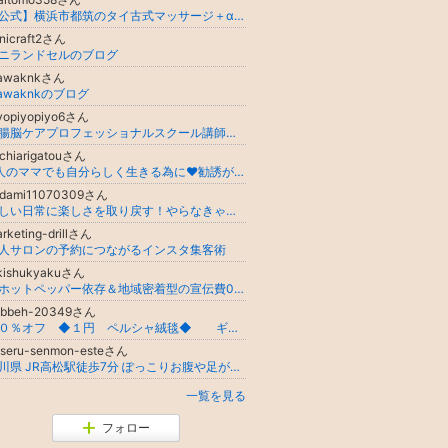
【公式】横浜市都筑のタイ古式マッサージ＋αサロンニルバーナ
nicraft2さん
ニランドセルのブログ
awaknkさん
awaknkのブログ
yopiyopiyo6さん
「腸脳ケアプロフェッショナルスクール講師 おなかケアリスト｜腸が変わる、心が軽くなる、人生が動き出す
chiarigatouさん
3人のママでも自分らしく生きる為に❤️勧誘が苦手な私でも出来る！楽しみながらドテラライフを発信！製品愛用の方にも収入の可能性も♡
adami11070309さん
忙しい日常に楽しさを取り戻す！やらなきゃばかりの毎日から自分の時間を大事にできるようになる効果的なエネルギーの整え方
rketing-drillさん
人サロンの予約につながるインスタ集客術
ikishukyakuさん
脱ホットペッパー依存＆地域密着型の宣伝費0円サロン集客！【三重県発】個人サロン専門コンサルタントのブログ集客講座
abbeh-20349さん
９０％オフ ◆１円 ペルシャ絨毯◆ ギャッベ
aseru-senmon-esteさん
香川県 JR高松駅徒歩7分 ぽっこりお腹や足が太いでお悩みの女性の方向け！ 痩せるに特化した痩身ダイエット専門サロン ユルル(yururu)
一覧を見る
フォロー