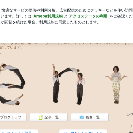
0.6kgの体重
芸能人ブログ
人気ブログ
新規登録
ロ
レント）
クができる京都で唯一のトータルアイサロン、アイラッシュレントのブログです。
案しています。
。
この
ブログトップ
記事一覧
画像一覧
フ
t