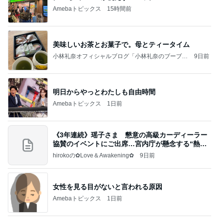
Amebaトピックス
15時間前
美味しいお茶とお菓子で。母とティータイム
小林礼奈オフィシャルブログ「小林礼奈のブーブー
9日前
ブログ」Powered by Ameba
明日からやっとわたしも自由時間
Amebaトピックス
1日前
《3年連続》瑶子さま 懇意の高級カーディーラー
協賛のイベントにご出席…宮内庁が懸念する“熱心
すぎ
hirokoの✿Love＆Awakening✿
9日前
女性を見る目がないと言われる原因
Amebaトピックス
1日前