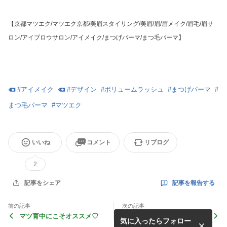
【京都マツエク/マツエク京都/美眉スタイリング/美眉/眉/眉メイク/眉毛/眉サ
ロン/アイブロウサロン/アイメイク/まつげパーマ/まつ毛パーマ】
#
アイメイク
#
デザイン
#
ボリュームラッシュ
#
まつげパーマ
#
まつ毛パーマ
#
マツエク
いいね
コメント
リブログ
2
記事を報告する
記事をシェア
前の記事
次の記事
マツ育中にこそオススメ♡
悩みが多い方は断然マツエ
気に入ったらフォロー
ク！！