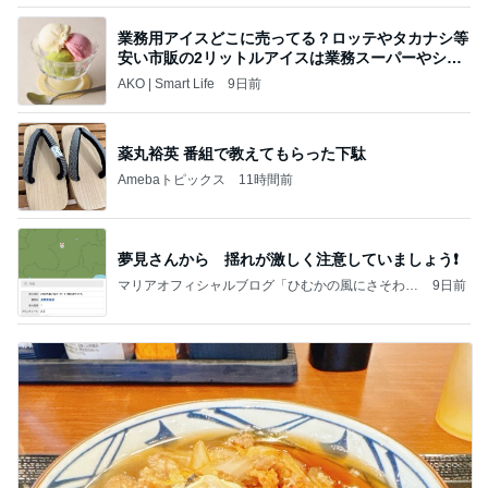
業務用アイスどこに売ってる？ロッテやタカナシ等
安い市販の2リットルアイスは業務スーパーやシャ
トレ
AKO | Smart Life
9日前
薬丸裕英 番組で教えてもらった下駄
Amebaトピックス
11時間前
夢見さんから 揺れが激しく注意していましょう❗️
マリアオフィシャルブログ「ひむかの風にさそわれ
9日前
て」Powered by Ameba