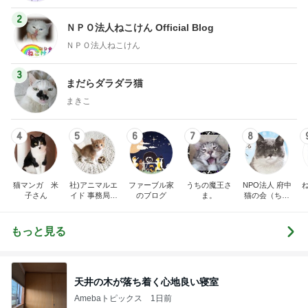
2
ＮＰＯ法人ねこけん Official Blog
ＮＰＯ法人ねこけん
3
まだらダラダラ猫
まきこ
4
5
6
7
8
猫マンガ 米
社)アニマルエ
ファーブル家
うちの魔王さ
NPO法人 府中
子さん
イド 事務局＆
のブログ
ま。
猫の会（ちゅ
みんなの日記
ー猫）
もっと見る
天井の木が落ち着く心地良い寝室
Amebaトピックス
1日前