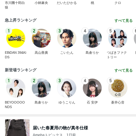
市川團十郎白
小林麻央
だいたひかる
桃
クロ
猿
急上昇ランキング
すべて見る
1
2
3
4
5
EBiDAN 39&Ki
高山善廣
こいたん
島倉りか
つばきファク
DS
トリー
新登場ランキング
すべて見る
1
2
3
4
5
BEYOOOOO
島倉りか
ゆうこりん
石 安伊
蒼井心音
NDS
届いた春夏用の物が真冬仕様
Amebaトピックス
1日前