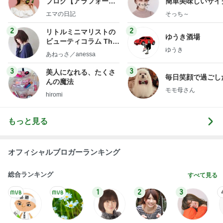
ブログ【アラフォー会
簡単美味しいサイ
社売却セカンドライ
献立
エマの日記
そっち～
フ】
2
2
リトルミニマリストの
ゆうき酒場
ビューティコラム The
ゆうき
little minimalist's bea
あねっさ／anessa
uty colum
3
3
美人になれる、たくさ
毎日笑顔で過ごし
んの魔法
モモ母さん
hiromi
もっと見る
オフィシャルブロガーランキング
総合ランキング
すべて見る
1
2
3