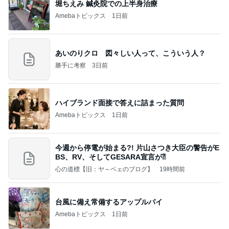
堀ちえみ 鍼灸院での上半身治療
Amebaトピックス
1日前
あいのりクロ 図々しい人って、こういう人？
勝手に考察
3日前
ハイブランド面接で答えに詰まった質問
Amebaトピックス
1日前
今週から停電が始まる?! 片山さつき大臣の警告がE
BS、RV、そしてGESARA宣言が⁈
心の道標【旧：ヤ～ベェのブログ】
19時間前
台風に備え常備するアップルパイ
Amebaトピックス
1日前