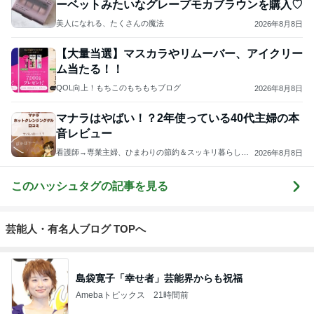
ーベットみたいなグレープモカブラウンを購入♡
美人になれる、たくさんの魔法
2026年8月8日
【大量当選】マスカラやリムーバー、アイクリー
ム当たる！！
QOL向上！もちこのもちもちブログ
2026年8月8日
マナラはやばい！？2年使っている40代主婦の本
音レビュー
看護師→専業主婦、ひまわりの節約＆スッキリ暮らしブ
2026年8月8日
ログ
このハッシュタグの記事を見る
芸能人・有名人ブログ TOPへ
島袋寛子「幸せ者」芸能界からも祝福
Amebaトピックス
21時間前