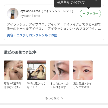
会員登録は不要です
eyelash-Lento（アイラッシュ レント）
フォロー
eyelash-Lento
アイラッシュ、アイブロウ、アイケア、アイメイクができる京都で
唯一のトータルアイサロン、アイラッシュレントのブログです。
ナチュラルなまつエクを得意とし、大人綺麗を提案しています。
美容・エステサロンジャンル 359位
また、まつげエクステスクールも開講しています。
最近の画像つき記事
眉毛を2週間伸
SNSに流されて
まぶたにマスカ
夏は美眉スタイ
ばさないといけ
ない？？
ラが付きやすい
リングで清潔感
ない訳は？
方は…
を◎
もっと見る