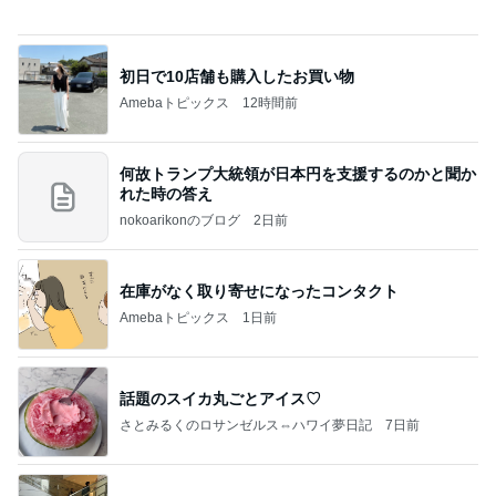
高橋直純のトラブルメーカー第1167回更新しまし
た！
高橋直純オフィシャルブログ「なおずみぶろぐ」
11日前
Powered by Ameba
渡辺美奈代 差し入れのあんみつ
Amebaトピックス
12時間前