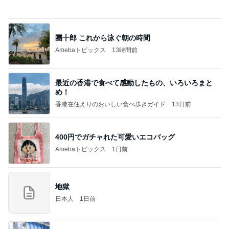
敬三さんも言いよったのよか。そうか。それは茂美
のしてはならない禁じ手だったな。陣内が言いよる
のよ
nanasantojiroのブログ
3日前
松本明子 恒例の落語会へ行った話
Amebaトピックス
1日前