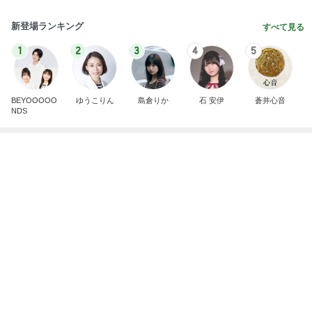
全く視点がなかった土地の活断層
Amebaトピックス
1日前
8月2日放送のTBS「週刊さんまとマツコ」先週に引
き続き出演します♪
植草美幸オフィシャルブログ Powered by Ameba
5日前
義母への連絡が必須だった理由
Amebaトピックス
1日前