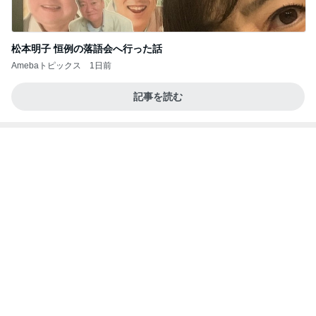
友人もすぐ買うと言った可愛いピアス
Amebaトピックス
9時間前
アンジャ児嶋さん相葉ちゃんと食事で紹介された仲
のいい後輩にコイツとは仲よく出来ないと思った
喋り場ならぬ語り場(仮)
10日前
初日で10店舗も購入したお買い物
Amebaトピックス
12時間前