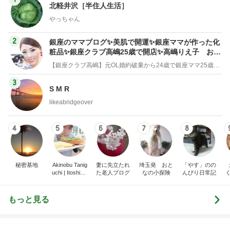
粧品✨銀座クラブ高嶋25歳で開店✨高嶋りえ子 お着
物でエルメス バーキン コーデ
【銀座クラブ高嶋】元OL婚約破棄から24歳で銀座ママ25歳でオーナーママ銀座 美肌で開運♡パワースポット巡り高嶋りえ子ブログ
3
S M R
likeabridgeover
4
5
6
7
8
秘密基地
Akinobu Tanig
妻に先立たれ
埼玉発 おと
「やす」のの
uchi | Itoshima
た老人ブログ
なの小探険
んびり日常記
Landscape Ph
otographer
もっと見る