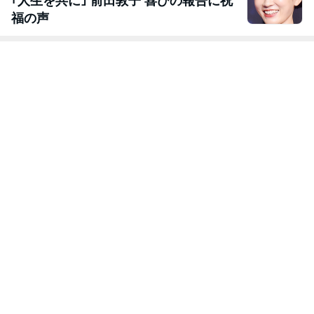
｢人生を共に｣ 前田敦子 喜びの報告に祝
福の声