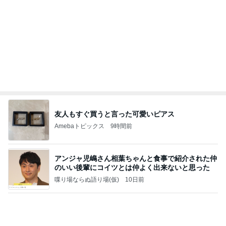
何故トランプ大統領が日本円を支援するのかと聞か
れた時の答え
nokoarikonのブログ
2日前
在庫がなく取り寄せになったコンタクト
Amebaトピックス
1日前
話題のスイカ丸ごとアイス♡
さとみるくのロサンゼルス⇔ハワイ夢日記
7日前
同期とのユニットで初めての漫才
Amebaトピックス
1日前