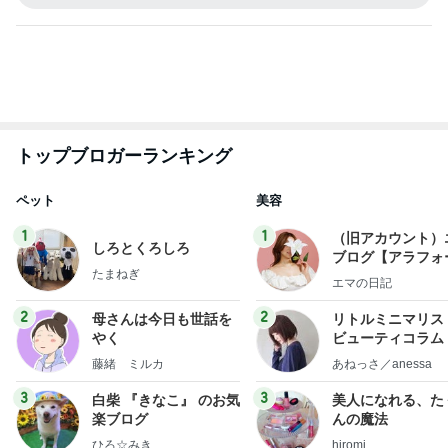
オフィシャルブロガーランキング
総合ランキング
すべて見る
1
2
3
市川團十郎白
小林麻央
だいたひかる
桃
クロ
猿
急上昇ランキング
すべて見る
1
2
3
4
5
AKB48
たんぽぽ川村
北村総一朗
北別府学
OCHA NORM
エミコ
A
新登場ランキング
すべて見る
1
2
3
4
5