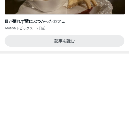
毎年消化に困っている贅沢な悩み
Amebaトピックス
1日前
【ANAプレミアムクラス初体験】雷で50分遅延…
沖縄往復で分かった「余裕を買う」価値
華麗なるスタバマダム
2日前
團十郎 これから泳ぐ朝の時間
Amebaトピックス
13時間前