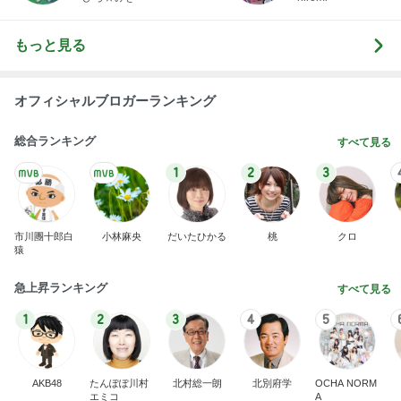
BEYOOOOO
ゆうこりん
島倉りか
石 安伊
蒼井心音
NDS