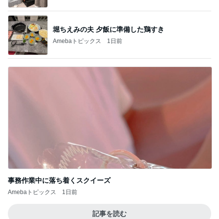
トップブロガーランキング
ペット
美容
1
1
（旧アカウント）
しろとくろしろ
ブログ【アラフォ
たまねぎ
社売却セカンドラ
エマの日記
フ】
2
2
母さんは今日も世話を
リトルミニマリス
やく
ビューティコラム 
little minimalist'
藤緒 ミルカ
あねっさ／anessa
uty colum
3
3
白柴 『きなこ』 のお気
美人になれる、た
楽ブログ
んの魔法
ひろ☆みき
hiromi
もっと見る