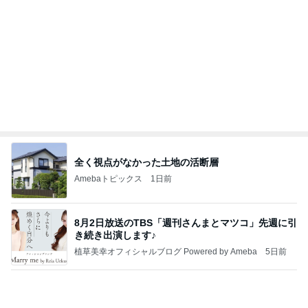
開卡
くいしんぼうCAMのもっとおいしい台湾!!!!
2日前
しばらく動けなかった犬の可愛い寝相
Amebaトピックス
1日前
TOPTOY☆Cocoa Workshop
ディズニーファン Dのブログ
8日前
ヒデ ブログから結婚したのかと驚き
Amebaトピックス
1日前