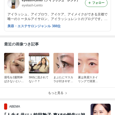
eyelash-Lento（アイラッシュ レント）
フォロー
eyelash-Lento
アイラッシュ、アイブロウ、アイケア、アイメイクができる京都で
唯一のトータルアイサロン、アイラッシュレントのブログです。
ナチュラルなまつエクを得意とし、大人綺麗を提案しています。
美容・エステサロンジャンル 388位
また、まつげエクステスクールも開講しています。
最近の画像つき記事
眉毛を2週間伸
SNSに流されて
まぶたにマスカ
夏は美眉スタイ
ばさないといけ
ない？？
ラが付きやすい
リングで清潔感
ない訳は？
方は…
を◎
もっと見る
ABEMA