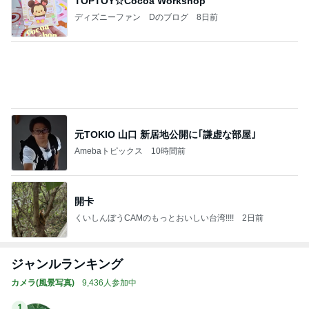
TOPTOY☆Cocoa Workshop
ディズニーファン Dのブログ
8日前
元TOKIO 山口 新居地公開に｢謙虚な部屋｣
Amebaトピックス
10時間前
開卡
くいしんぼうCAMのもっとおいしい台湾!!!!
2日前
ジャンルランキング
カメラ(風景写真)
9,436人参加中
1
北軽井沢［半住人生活］
やっちゃん
2
銀座のママブログ✨美肌で開運✨銀座ママが作った化