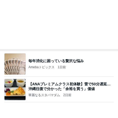
最近の香港で食べて感動したもの、いろいろまと
め！
香港在住えりのおいしい食べ歩きガイド
13日前
400円でガチャれた可愛いエコバッグ
Amebaトピックス
1日前
地獄
日本人
1日前
2ヶ月で有休を18日使った恐怖
Amebaトピックス
2日前