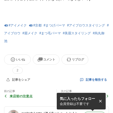
#
アイメイク
#
京都
#
まつげパーマ
#
アイブロウスタイリング
#
アイブロウ
#
眉メイク
#
まつ毛パーマ
#
美眉スタイリング
#
烏丸御
池
いいね
コメント
リブログ
2
記事を報告する
記事をシェア
前の記事
次の記事
来店前の注意点
セルフは危険！
気に入ったらフォロー
会員登録は不要です