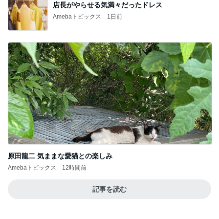
藤緒 ミルカ
☆やまあこ☆
3
3
白柴 『きなこ』 のお気
日々是甘露2〜デ
楽ブログ
ー風味〜
ひろ☆みき
甘露
もっと見る
オフィシャルブロガーランキング
総合ランキング
すべて見る
1
2
3
市川團十郎白
小林麻央
だいたひかる
桃
クロ
猿
急上昇ランキング
すべて見る