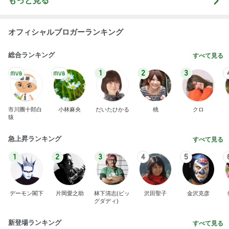
夜に買ったパワーを求める赤い花
Amebaトピックス
2日前
斎藤元彦がぶらぶら動画のアップを止めた
Bank of Dreamの公営競技はどこへ行く
8日前
堀ちえみの夫 納豆喜多方ラーメン
Amebaトピックス
1日前
ありがとうございます
市川團十郎白猿オフィシャルB
2日前