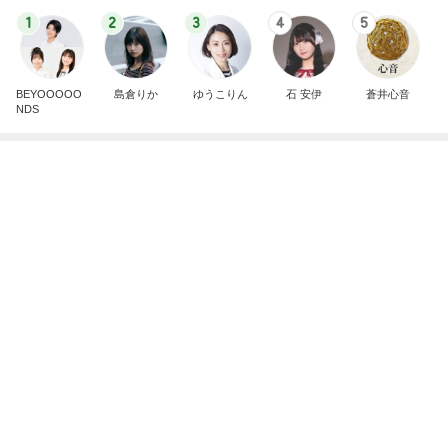
トリミング後のモデル体型な後ろ姿
Amebaトピックス
11時間前
７人待ち
沢田聖子オフィシャルブログ「In My Heartな旅日
2日前
記」by Ameba
息子の発疹でまた仕事をお休み
Amebaトピックス
1日前