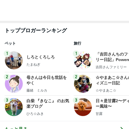
1
2
3
4
5
デーモン閣下
片岡愛之助
林下清志(ビッ
沢田聖子
金沢克彦
グダディ)
新登場ランキング
すべて見る
1
2
3
4
5
BEYOOOOO
島倉りか
ゆうこりん
石 安伊
蒼井心音
NDS
片岡愛之助 歌舞伎座でのお稽古
Amebaトピックス
2日前
広島原爆の日 市長の言葉に動揺する総理
ブルーサファイア
1日前