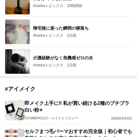
Amebaトピックス
20時間前
帰宅後に座った瞬間の寝落ち
Amebaトピックス
2日前
介護経験がなく危機感ゼロの夫
Amebaトピックス
1日前
#
アイメイク
即メイク上手に‼︎ 私が買い続ける2種のプチプラ
白い粉⭐️
COSMEHOLIC!～メイクとコスメ〜
2026年8月6日
セルフまつ毛パーマおすすめ完全版｜初心者でも