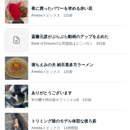
夫とファミレスで晩ごはん
武東由美オフィシャルブログ「MOTOちゃんと
24時間前
のはっぴぃな毎日」Powered by Ameba
何回も取りに行ったピザ食べ放題
Amebaトピックス
1日前
同じ夢
四コマ戦士 パパ戦記
10日前
韓国で買って失敗したトイレの匂い
Amebaトピックス
1日前