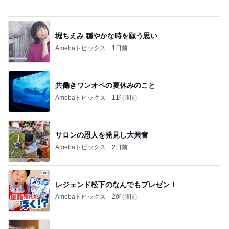
原田龍二 気ままな愛猫との楽しみ
Amebaトピックス
12時間前
記事を読む
トップブロガーランキング
ペット
旅行
1
1
「吉田さんちのフ
しろとくろしろ
リー日記」Powere
たまねぎ
y Ameba 吉田さ
吉田さんファミリー
ミリーオフィシャ
ログ
2
2
母さんは今日も世話を
☆やまあこ☆さん
やく
ィズニー日記