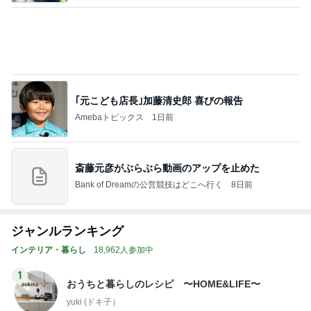
｢元こども店長｣加藤清史郎 喜びの報告
Amebaトピックス
1日前
斎藤元彦がぶらぶら動画のアップを止めた
Bank of Dreamの公営競技はどこへ行く
8日前
ジャンルランキング
インテリア・暮らし
18,962人参加中
1
おうちと暮らしのレシピ 〜HOME&LIFE〜
yuki (ドキ子）
2
進撃のおはるさん〜家づくり失敗したけど私は元気で
す〜
おはる