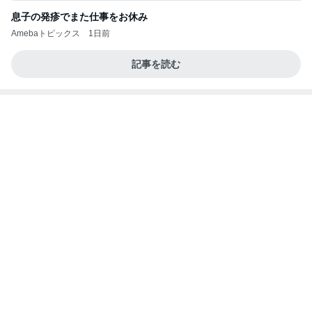
記事を読む
設置不可が発覚したニトリのラック
Amebaトピックス
2日前
義母は観念した？
トンデモ義母ンヌからのストレスがヤバい。
2日前
飲み過ぎて土産に持たされた物
Amebaトピックス
1日前