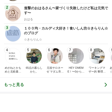
3
１００均・カルディ大好き！食いしん坊☆きらりん☆
のブログ
☆きらりん☆
4
5
6
7
8
めがねとかも
65点の暮らし
元祖サロネー
HEY OMEM
ワーキングマ
めと北欧暮ら
かた。
ゼ マダム市川
E！〜0からの
ザー的 整理収
（
し
のほのぼのブ
家づくり〜
納 ＆ 北欧イン
ログ
テリア
もっと見る
堀ちえみ 穏やかな時を願う思い
Amebaトピックス
1日前
共働きワンオペの夏休みのこと
Amebaトピックス
11時間前