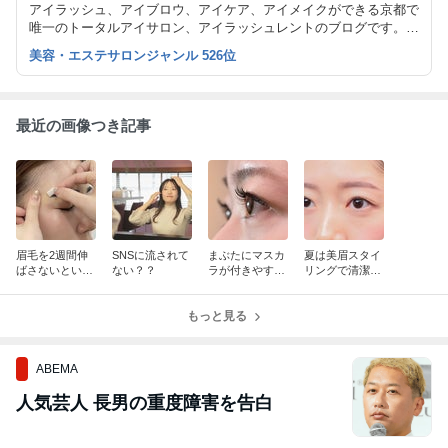
アイラッシュ、アイブロウ、アイケア、アイメイクができる京都で
唯一のトータルアイサロン、アイラッシュレントのブログです。
ナチュラルなまつエクを得意とし、大人綺麗を提案しています。
美容・エステサロンジャンル 526位
また、まつげエクステスクールも開講しています。
最近の画像つき記事
眉毛を2週間伸
SNSに流されて
まぶたにマスカ
夏は美眉スタイ
ばさないといけ
ない？？
ラが付きやすい
リングで清潔感
ない訳は？
方は…
を◎
もっと見る
ABEMA
人気芸人 長男の重度障害を告白