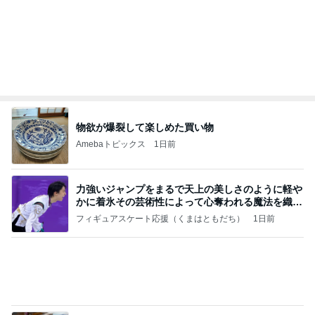
(長期保存カレーライスセット)
たかたんのコストコ通への道
7日前
ママ友から買い取った可愛いチャーム
Amebaトピックス
1日前
お願い
モンスターアクアリウム＆レプタイルズ 買取販売
7日前
情報
当選した人気商品詰め合わせとグッズ
Amebaトピックス
1日前