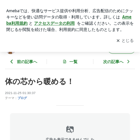
体の芯から暖める！ | eyelash-Lento（アイラッシュ レン
ト）
アプリをダウンロードして
ブログの更新通知
を受け取りまし
開く
ょう。
eyelash-Lento（アイラッシュ レント）
フォロー
前の記事へ
一覧
次の記事へ
体の芯から暖める！
2021-11-25 01:30:37
テーマ：
ブログ
広告を表示できませんでした