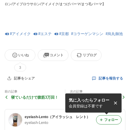
ロン/アイブロウサロン/アイメイク/まつげパーマ/まつ毛パーマ】
#
アイメイク
#
エステ
#
京都
#
コラーゲンマシン
#
烏丸御池
いいね
コメント
リブログ
3
記事を報告する
記事をシェア
前の記事
次の記事
寝ているだけで腹筋3万回！
年末のご予約！
気に入ったらフォロー
会員登録は不要です
eyelash-Lento（アイラッシュ レント）
フォロー
eyelash-Lento