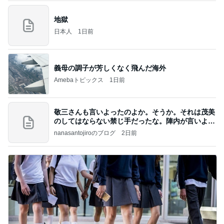
地獄
日本人
1日前
義母の調子が芳しくなく飛んだ海外
Amebaトピックス
1日前
敬三さんも言いよったのよか。そうか。それは茂美
のしてはならない禁じ手だったな。陣内が言いよる
のよ
nanasantojiroのブログ
2日前