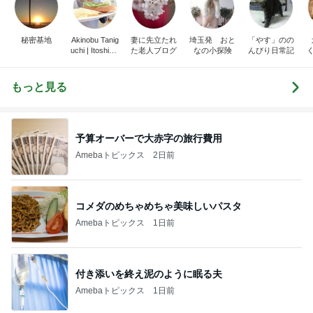
秘密基地
Akinobu Tanig
妻に先立たれ
埼玉発 おと
「やす」のの
uchi | Itoshima
た老人ブログ
なの小探険
んびり日常記
Landscape Ph
otographer
もっと見る
予算オーバーで大赤字の旅行費用
Amebaトピックス
2日前
コメダのめちゃめちゃ美味しいパスタ
Amebaトピックス
1日前
付き添いを終え泥のように眠る夫
Amebaトピックス
1日前