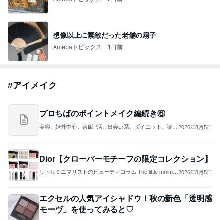
想像以上に素敵だった老舗の扇子
Amebaトピックス
1日前
#
アイメイク
プロちばのポイントメイク編続き⑥
美容、婚外中心。茶飯P活、出会い系、ダイエット、読本
2026年8月5日
感想など
Dior【クローバーモチーフの限定コレクション】
リトルミニマリストのビューティコラム The little minimali
2026年8月5日
st's beauty colum
エクセルの人気アイシャドウ！秋の新色「透明感
モーヴ」を使ってみると♡