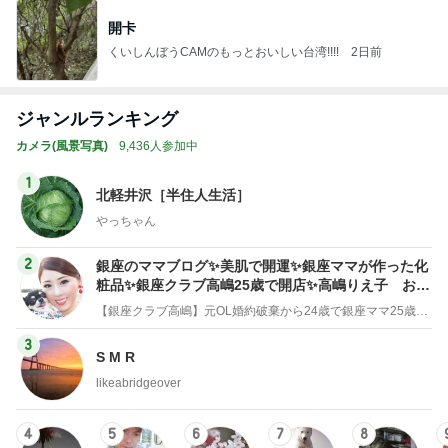
開卡
くいしんぼうCAMのもっとおいしい台湾!!!!
2日前
ジャンルランキング
カメラ(風景写真)
9,436人参加中
1
北軽井沢［半住人生活］
やっちゃん
2
銀座のママブログ✨美肌で開運✨銀座ママが作った化
粧品✨銀座クラブ高嶋25歳で開店✨高嶋りえ子 お着
物でエルメス バーキン コーデ
【銀座クラブ高嶋】元OL婚約破棄から24歳で銀座ママ25歳でオーナーママ銀座 美肌で開運♡パワースポット巡り高嶋りえ子ブログ
3
S M R
likeabridgeover
4
5
6
7
8