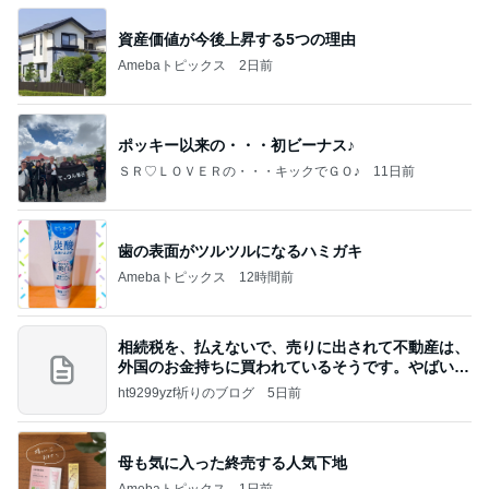
資産価値が今後上昇する5つの理由
Amebaトピックス
2日前
ポッキー以来の・・・初ビーナス♪
ＳＲ♡ＬＯＶＥＲの・・・キックでＧＯ♪
11日前
歯の表面がツルツルになるハミガキ
Amebaトピックス
12時間前
相続税を、払えないで、売りに出されて不動産は、
外国のお金持ちに買われているそうです。やばいで
すよ
ht9299yzf祈りのブログ
5日前
母も気に入った終売する人気下地
Amebaトピックス
1日前