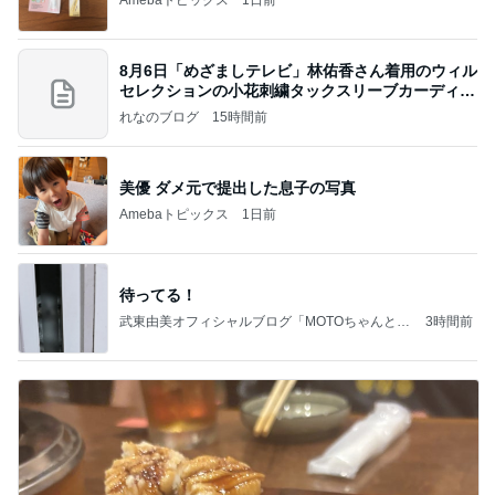
8月6日「めざましテレビ」林佑香さん着用のウィル
セレクションの小花刺繍タックスリーブカーディガ
ン
れなのブログ
15時間前
美優 ダメ元で提出した息子の写真
Amebaトピックス
1日前
待ってる！
武東由美オフィシャルブログ「MOTOちゃんとの
3時間前
はっぴぃな毎日」Powered by Ameba