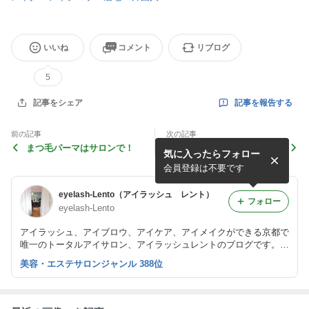
いいね
コメント
リブログ
5
記事を報告する
記事をシェア
前の記事
次の記事
まつ毛パーマはサロンで！
施術時のコンタクトレンズに
気に入ったらフォロー
ついて！
会員登録は不要です
eyelash-Lento（アイラッシュ レント）
フォロー
eyelash-Lento
アイラッシュ、アイブロウ、アイケア、アイメイクができる京都で
唯一のトータルアイサロン、アイラッシュレントのブログです。
ナチュラルなまつエクを得意とし、大人綺麗を提案しています。
美容・エステサロンジャンル 388位
また、まつげエクステスクールも開講しています。