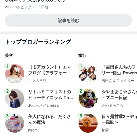
Amebaトピックス
1日前
記事を読む
トップブロガーランキング
美容
旅行
1
1
（旧アカウント）エマ
「吉田さんちのフ
ブログ【アラフォー会
リー日記」Powere
社売却セカンドライ
y Ameba 吉田さ
エマの日記
吉田さんファミリー
フ】
ミリーオフィシャ
ログ
2
2
リトルミニマリストの
☆やまあこ☆さん
ビューティコラム The
ィズニー日記
little minimalist's bea
あねっさ／anessa
☆やまあこ☆
uty colum
3
3
美人になれる、たくさ
日々是甘露2〜デ
んの魔法
ー風味〜
hiromi
甘露