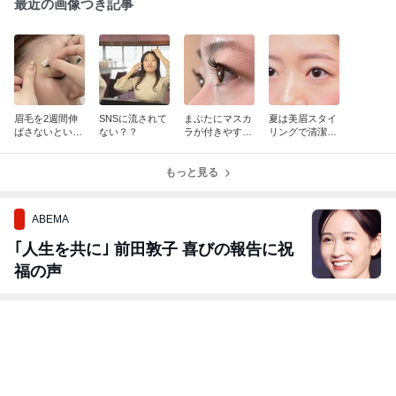
最近の画像つき記事
眉毛を2週間伸
SNSに流されて
まぶたにマスカ
夏は美眉スタイ
ばさないといけ
ない？？
ラが付きやすい
リングで清潔感
ない訳は？
方は…
を◎
もっと見る
ABEMA
｢人生を共に｣ 前田敦子 喜びの報告に祝
福の声