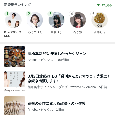
新登場ランキング
すべて見る
1
2
3
4
5
BEYOOOOO
ゆうこりん
島倉りか
石 安伊
蒼井心音
NDS
高橋真麻 特に美味しかったケジャン
Amebaトピックス
10時間前
8月2日放送のTBS「週刊さんまとマツコ」先週に引
き続き出演します♪
植草美幸オフィシャルブログ Powered by Ameba
5日前
選挙のたびに変わる政治への不信感
Amebaトピックス
1日前