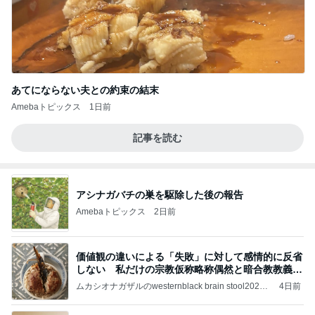
あてにならない夫との約束の結末
Amebaトピックス
1日前
記事を読む
アシナガバチの巣を駆除した後の報告
Amebaトピックス
2日前
価値観の違いによる「失敗」に対して感情的に反省
しない 私だけの宗教仮称略称偶然と暗合教教義候
補
ムカシオナガザルのwesternblack brain stool2024
4日前
年（令和6）11月25日以来減酒断煙再開ムカシオナ
ガザル