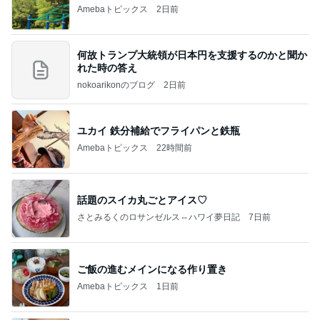
Amebaトピックス
2日前
何故トランプ大統領が日本円を支援するのかと聞か
れた時の答え
nokoarikonのブログ
2日前
ユカイ 鉄分補給でフライパンと鉄瓶
Amebaトピックス
22時間前
話題のスイカ丸ごとアイス♡
さとみるくのロサンゼルス⇔ハワイ夢日記
7日前
ご飯の進むメインになる作り置き
Amebaトピックス
1日前