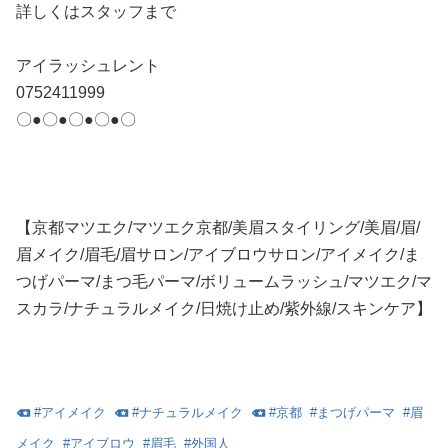
詳しくはスタッフまで
アイラッシュレント
0752411999
〇●〇●〇●〇●〇
【京都マツエク/マツエク京都/美眉スタイリング/美眉/眉/
眉メイク/眉毛/眉サロン/アイブロウサロン/アイメイク/ま
つげパーマ/まつ毛パーマ/ボリュームラッシュ/マツエク/マ
スカラ/ナチュラルメイク/日焼け止め/紫外線/スキンケア】
#
アイメイク
#
ナチュラルメイク
#
京都
#
まつげパーマ
#
眉
メイク
#
アイブロウ
#
眉毛
#
外国人