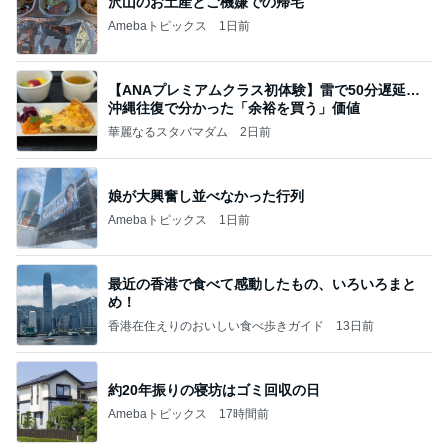
沢山のお土産とご機嫌での帰宅
Amebaトピックス
1日前
【ANAプレミアムクラス初体験】雷で50分遅延…
沖縄往復で分かった「余裕を買う」価値
華麗なるスタバマダム
2日前
娘が大興奮し並べなかった行列
Amebaトピックス
1日前
最近の香港で食べて感動したもの、いろいろまと
め！
香港在住えりのおいしい食べ歩きガイド
13日前
約20年振りの寝坊はゴミ回収の日
Amebaトピックス
17時間前