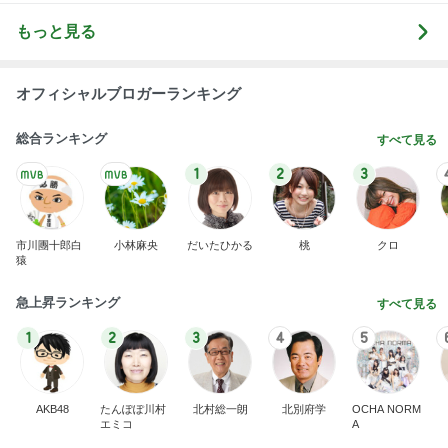
もっと見る
オフィシャルブロガーランキング
総合ランキング
すべて見る
1
2
3
市川團十郎白
小林麻央
だいたひかる
桃
クロ
猿
急上昇ランキング
すべて見る
1
2
3
4
5
AKB48
たんぽぽ川村
北村総一朗
北別府学
OCHA NORM
エミコ
A