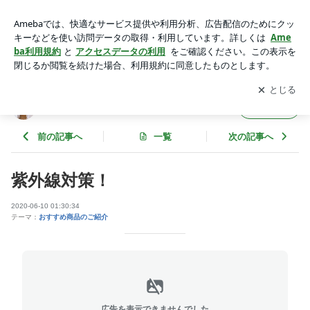
紫外線対策！ | eyelash-Lento（アイラッシュ レント）
アプリをダウンロードして
ブログの更新通知
を受け取りまし
開く
ょう。
eyelash-Lento（アイラッシュ レント）
フォロー
前の記事へ
一覧
次の記事へ
紫外線対策！
2020-06-10 01:30:34
テーマ：
おすすめ商品のご紹介
広告を表示できませんでした