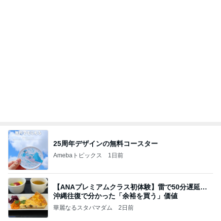
沖縄往復で分かった「余裕を買う」価値
華麗なるスタバマダム
2日前
帰宅後すぐ洗濯と片付けをした私
Amebaトピックス
1日前
最近の香港で食べて感動したもの、いろいろまと
め！
香港在住えりのおいしい食べ歩きガイド
13日前
細川直美 咲き始めたサルスベリの花
Amebaトピックス
12時間前
地獄
日本人
1日前