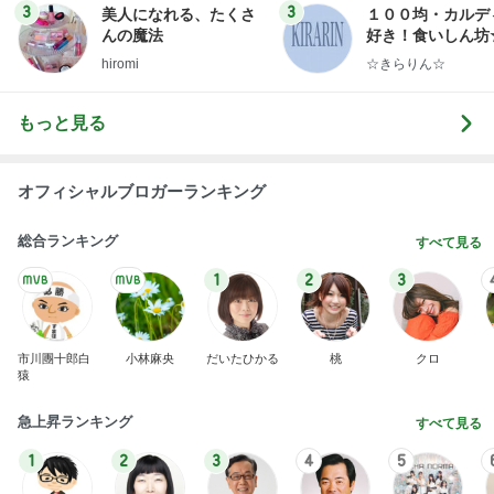
総合ランキング
すべて見る
1
2
3
市川團十郎白
小林麻央
だいたひかる
桃
クロ
猿
急上昇ランキング
すべて見る
1
2
3
4
5
AKB48
たんぽぽ川村
北村総一朗
北別府学
OCHA NORM
エミコ
A
新登場ランキング
すべて見る
1
2
3
4
5