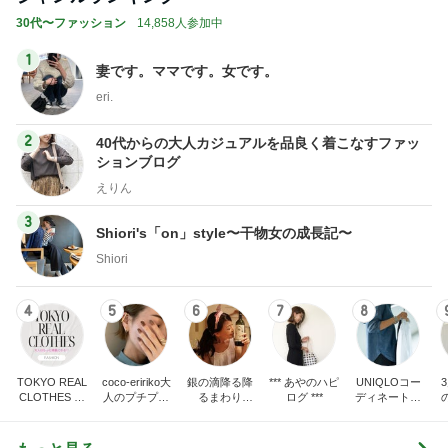
30代〜ファッション
14,858人参加中
1
妻です。ママです。女です。
eri.
2
40代からの大人カジュアルを品良く着こなすファッ
ションブログ
えりん
3
Shiori's「on」style〜干物女の成長記〜
Shiori
4
5
6
7
8
TOKYO REAL
coco-eririko大
銀の滴降る降
*** あやのハピ
UNIQLOコー
CLOTHES 大
人のプチプラ
るまわり
ログ ***
ディネート日
人世代のリア
mixコーデ
に・・・
記
ハ
ルクローズ
♪