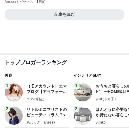
トップブロガーランキング
美容
インテリア&DIY
1
1
（旧アカウント）エマ
おうちと暮らしの
ブログ【アラフォー会
ピ 〜HOME&LI
社売却セカンドライ
エマの日記
yuki (ドキ子）
フ】
2
2
リトルミニマリストの
ほんとうに必要な
ビューティコラム The
か持たない暮らし
little minimalist's bea
ep Life Simple
あねっさ／anessa
yukiko
uty colum
ンテリアのきろく
3
3
美人になれる、たくさ
１００均・カルデ
んの魔法
好き！食いしん坊
らりん☆のブログ
hiromi
☆きらりん☆
もっと見る
オフィシャルブロガーランキング