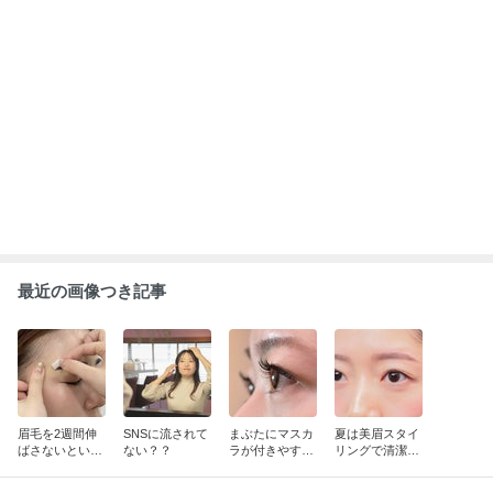
最近の画像つき記事
眉毛を2週間伸
SNSに流されて
まぶたにマスカ
夏は美眉スタイ
ばさないといけ
ない？？
ラが付きやすい
リングで清潔感
ない訳は？
方は…
を◎