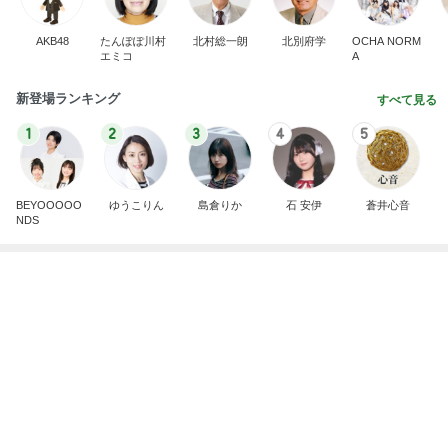
BEYOOOOO
ゆうこりん
島倉りか
石 安伊
蒼井心音
NDS