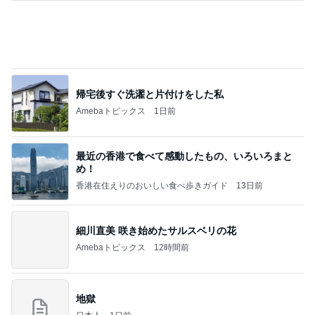
豪雨で雨ざらしにした多肉の悲劇
Amebaトピックス
1日前
敬三さんも言いよったのよか。そうか。それは茂美
のしてはならない禁じ手だったな。陣内が言いよる
のよ
nanasantojiroのブログ
2日前
本当にピーンとする目の下のクリーム