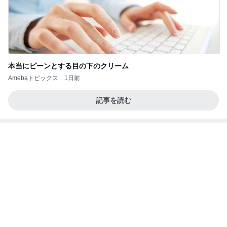
予約して買えた完売だった和菓子
Amebaトピックス
2日前
高橋直純のトラブルメーカー第1167回更新しまし
た！
高橋直純オフィシャルブログ「なおずみぶろぐ」
11日前
Powered by Ameba
いつもより泡が大きな泡泡タイム