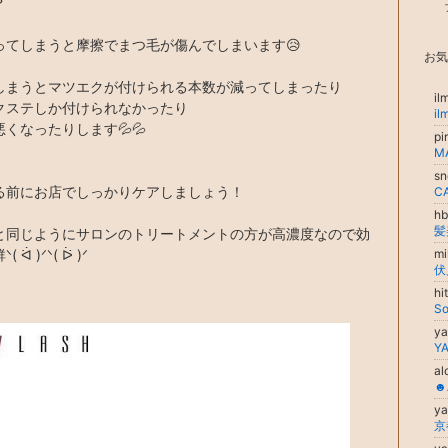
？
ってしまうと摩擦でまつ毛が傷んでしまいます😥
お気
しまうとマツエクが付けられる本数が減ってしまったり
i
クステしか付けられなかったり
くなったりします💦💦
p
s
る前にお店でしっかりケアしましょう！
C
h
と同じようにサロンのトリートメントの方が高濃度なので効
 ᐛ )ᐟᐠ( ᐖ )ᐟ
m
h
So
ya
YA
a
☻
ya