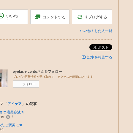
いいね
リブログする
コメントする
1
いいね！した人一覧
ポスト
記事を報告する
eyelash-Lento
さんをフォロー
ブログの更新情報が受け取れて、アクセスが簡単になります
フォロー
マ 「
アイケア
」 の記事
まつ毛美容液☆
6
-19
ったご褒美に☆
30