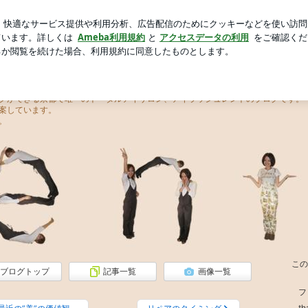
行ったお墓参り
芸能人ブログ
人気ブログ
新規登録
ロ
レント）
クができる京都で唯一のトータルアイサロン、アイラッシュレントのブログです。
案しています。
。
この
ブログトップ
記事一覧
画像一覧
フ
t