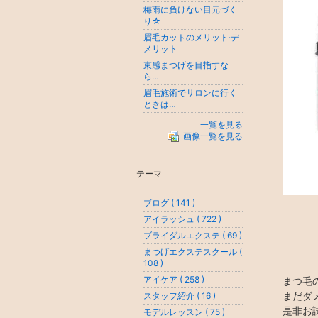
梅雨に負けない目元づく
り☆
眉毛カットのメリット·デ
メリット
束感まつげを目指すな
ら…
眉毛施術でサロンに行く
ときは…
一覧を見る
画像一覧を見る
テーマ
ブログ ( 141 )
アイラッシュ ( 722 )
ブライダルエクステ ( 69 )
まつげエクステスクール (
108 )
アイケア ( 258 )
まつ毛
まだダ
スタッフ紹介 ( 16 )
是非お
モデルレッスン ( 75 )