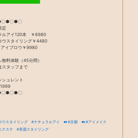
●〇●〇●〇
限定
ルアイ120本 ￥6980
ロウスタイリング￥4480
＋アイブロウ￥9980
ル無料体験（45分間）
はスタッフまで
ッシュレント
11999
●〇●〇●〇
ロウスタイリング
#ナチュラルアイ
#京都
#アイメイク
エクステ
#美眉スタイリング