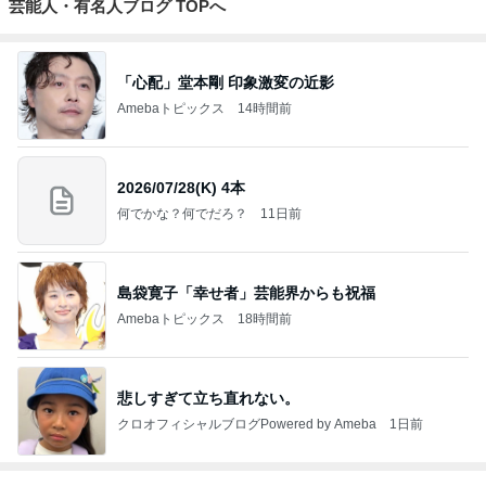
芸能人・有名人ブログ TOPへ
「心配」堂本剛 印象激変の近影
Amebaトピックス
14時間前
2026/07/28(K) 4本
何でかな？何でだろ？
11日前
島袋寛子「幸せ者」芸能界からも祝福
Amebaトピックス
18時間前
悲しすぎて立ち直れない。
クロオフィシャルブログPowered by Ameba
1日前