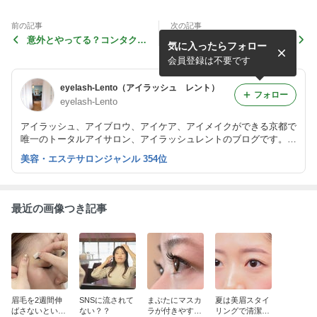
前の記事
次の記事
意外とやってる？コンタクト
時間のない花嫁様におススメ
気に入ったらフォロー
のNG行為
コース★
会員登録は不要です
eyelash-Lento（アイラッシュ レント）
フォロー
eyelash-Lento
アイラッシュ、アイブロウ、アイケア、アイメイクができる京都で
唯一のトータルアイサロン、アイラッシュレントのブログです。
ナチュラルなまつエクを得意とし、大人綺麗を提案しています。
美容・エステサロンジャンル 354位
また、まつげエクステスクールも開講しています。
最近の画像つき記事
眉毛を2週間伸
SNSに流されて
まぶたにマスカ
夏は美眉スタイ
ばさないといけ
ない？？
ラが付きやすい
リングで清潔感