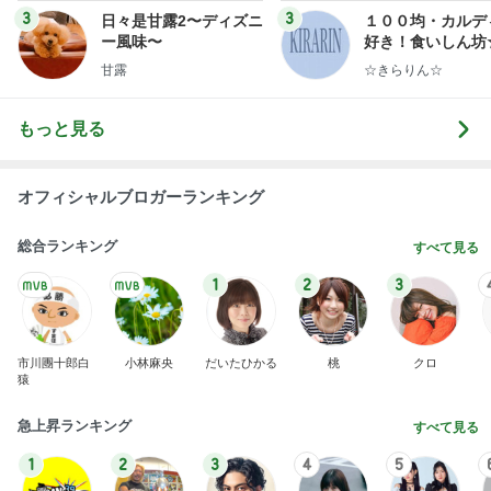
3
3
日々是甘露2〜ディズニ
１００均・カルデ
ー風味〜
好き！食いしん坊
らりん☆のブログ
甘露
☆きらりん☆
もっと見る
オフィシャルブロガーランキング
総合ランキング
すべて見る
1
2
3
市川團十郎白
小林麻央
だいたひかる
桃
クロ
猿
急上昇ランキング
すべて見る
1
2
3
4
5