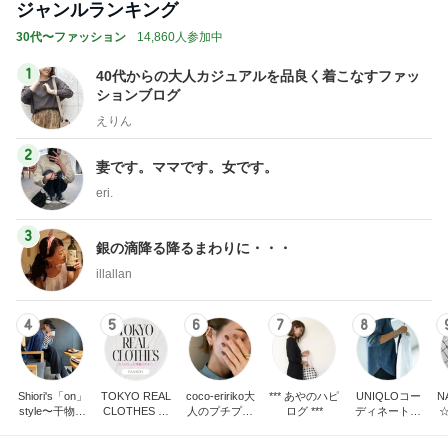
ジャンルランキング
30代〜ファッション
14,860人参加中
1
40代からの大人カジュアルを品良く着こなすファッ
ションブログ
えりん
2
妻です。ママです。女です。
eri.
3
銀の滴降る降るまわりに・・・
illallan
4
5
6
7
8
Shiori's「on」
TOKYO REAL
coco-eririko大
*** あやのハピ
UNIQLOコー
N
style〜干物女
CLOTHES 大
人のプチプラ
ログ ***
ディネート日
の成長記〜
人世代のリア
mixコーデ
記
ルクローズ