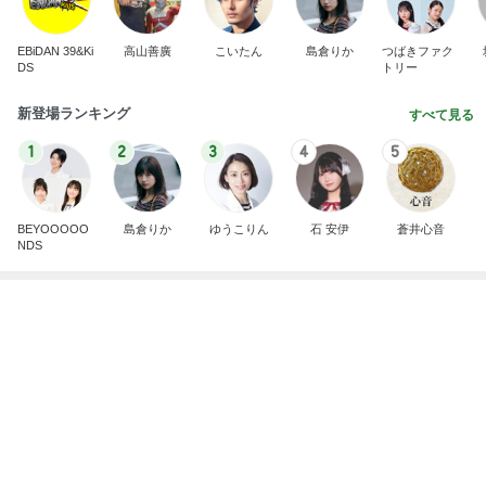
EBiDAN 39&Ki
高山善廣
こいたん
島倉りか
つばきファク
DS
トリー
新登場ランキング
すべて見る
1
2
3
4
5
BEYOOOOO
島倉りか
ゆうこりん
石 安伊
蒼井心音
NDS