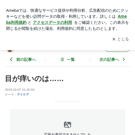
目が痒いのは…… | eyelash-Lento（アイラッシュ レント）
アプリをダウンロードして
ブログの更新通知
を受け取りまし
開く
ょう。
eyelash-Lento（アイラッシュ レント）
フォロー
前の記事へ
一覧
次の記事へ
目が痒いのは……
2019-10-07 01:30:02
テーマ：
アイケア
広告を表示できませんでした