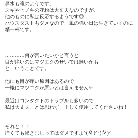
鼻水も滝のようです。
スギやヒノキの花粉は大丈夫なのですが、
他のものに私は反応するようです😢
ハウスダストもダメなので、風の強い日は生きていくのに
精一杯です。
…………何が言いたいかと言うと
目が痒いのはマツエクのせいでは無いかも
と、いうことです。
他にも目が痒い原因はあるので
一概にマツエクが悪いとは言えません✨
最近はコンタクトのトラブルも多いので
私は大丈夫！とは思わず、正しく使用してくださいね！
それと！！！
痒くても掻きむしってはダメですよᐠ( ᐛ )ᐟᐠ( ᐖ )ᐟ