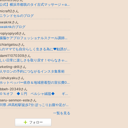
【公式】横浜市都筑のタイ古式マッサージ＋αサロンニルバーナ
nicraft2さん
ニランドセルのブログ
awaknkさん
awaknkのブログ
yopiyopiyo6さん
「腸脳ケアプロフェッショナルスクール講師 おなかケアリスト｜腸が変わる、心が軽くなる、人生が動き出す
chiarigatouさん
3人のママでも自分らしく生きる為に❤️勧誘が苦手な私でも出来る！楽しみながらドテラライフを発信！製品愛用の方にも収入の可能性も♡
adami11070309さん
忙しい日常に楽しさを取り戻す！やらなきゃばかりの毎日から自分の時間を大事にできるようになる効果的なエネルギーの整え方
rketing-drillさん
人サロンの予約につながるインスタ集客術
ikishukyakuさん
脱ホットペッパー依存＆地域密着型の宣伝費0円サロン集客！【三重県発】個人サロン専門コンサルタントのブログ集客講座
abbeh-20349さん
９０％オフ ◆１円 ペルシャ絨毯◆ ギャッベ
aseru-senmon-esteさん
香川県 JR高松駅徒歩7分 ぽっこりお腹や足が太いでお悩みの女性の方向け！ 痩せるに特化した痩身ダイエット専門サロン ユルル(yururu)
一覧を見る
フォロー