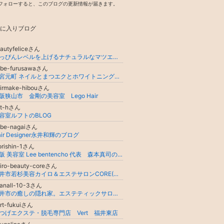
フォローすると、このブログの更新情報が届きます。
に入りブログ
autyfeliceさん
すっぴんレベルを上げるナチュラルなマツエクとラッシュリフト【Felice+】大阪／堺／上野芝
obe-furusawaさん
三宮元町 ネイルとまつエクとホワイトニングの 古澤良多
airmake-hibouさん
阪狭山市 金剛の美容室 Lego Hair
ft-hさん
容室ルフトのBLOG
obe-nagaiさん
air Designer永井和輝のブログ
rishin-1さん
大阪 美容室 Lee bentencho 代表 森本真司のブログ
iro-beauty-coreさん
福井市若杉美容カイロ＆エステサロンCORE(コア)
nanall-10-3さん
福井市の癒しの隠れ家。エステティックサロンnana.co
rt-fukuiさん
つげエクステ・脱毛専門店 Vert 福井東店