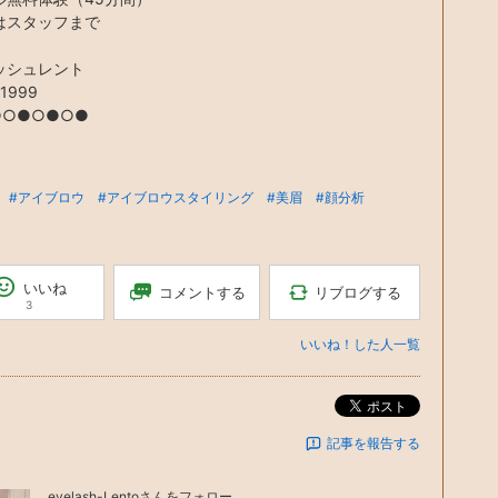
はスタッフまで
ッシュレント
11999
●○●○●○●
#アイブロウ
#アイブロウスタイリング
#美眉
#顔分析
いいね
リブログする
コメントする
3
いいね！した人一覧
ポスト
記事を報告する
eyelash-Lento
さんをフォロー