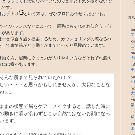
、とっっっても大切なパーツなので是非とも気を抜かないで
んです。
はお手上げ
という方は、ぜひプロにお任せくださいね。
お気
パーツバランスなどによって、眉毛にもそれぞれ似合う・似
be
いがあります。
は一番似合う眉を提案するため、カウンセリングの際なるべ
k
をして表情筋がどう動くかまでじっくり見極めています。
h
け動く方、眉間にぐっと力が入りやすい方などそれぞれ筋肉
大
方には癖があります。
lu
美
そんな所まで見られていたの！？
k
H
しい・・・と思うかもしれませんが、大切なことな
mo
ねぇ。
ch
ままの状態で眉をケア・メイクすると、話した時に
ll
の動きに眉が沿わずどこか自然ではないお顔になっ
います。
ve
ま