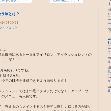
旅行のお供に・・・
乾燥対策に。。。
mi
合う眉とは？
ミ
w
-24 01:30:23
w
アイブロウ
pi
sa
s
ちは。
烏丸御池にあるトータルアイサロン、アイラッシュレントの
ma
（「°Д°）「
個
ti
9月も終わりですね。
年も残り3ヵ月。
g
か今年の目標を達成できるよう頑張ります！！
y
ッシュレントではまつ毛エクステだけでなく、アイブロウ
）のメニューも人気です。
て、整えるのもメイクするのも最初は難しく感じる方が多い