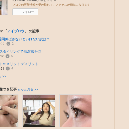
ブログの更新情報が受け取れて、アクセスが簡単になります
フォロー
マ 「
アイブロウ
」 の記事
週間伸ばさないといけない訳は？
2
-02
スタイリングで清潔感を◎
5
-12
トのメリット·デメリット
4
-21
 >>
像つき記事
もっと見る >>