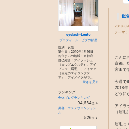
似
2018-09
テーマ：
eyelash-Lento
プロフィール
｜
ピグの部屋
性別：
女性
誕生日：
2010年4月16日
お住まいの地域：
京都府
こんに
自己紹介：アイラッシュ
京都、
（まつげエクステ）、アイ
ブロウ（眉毛）、アイケア
宮田です
（目元のエイジングケ
ア）、アイメイクがで...
今週で
続きを見る
2018
ランキング
どうに
全体ブログランキング
94,664
位
↓
アイラ
ラ
美容・エステサロンジャン
ン
（眉毛
ル
キ
526
位
↓
ン
ラ
グ
眉毛っ
ン
下
キ