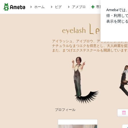
ホーム
ピグ
アメブロ
専業主婦を見下す夫
似合う眉とは？ | eyelash-Lento（アイラッシュ レント）
eyelash-Lento（アイラッシュ レント）
アイラッシュ、アイブロウ、アイケア、アイメイ
ナチュラルなまつエクを得意とし、大人綺麗を提
また、まつげエクステスクールも開講しています
プロフィール