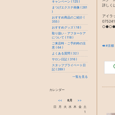
キャンペーン ( 125 )
詳しく
まつげエクステ画像 ( 261
)
アイラ
おすすめ商品のご紹介 (
07524
355 )
○●○
おすすめグッズ ( 18 )
取り扱い・アフターケア
について ( 118 )
ご来店時・ご予約時の注
#京都
意 ( 64 )
よくある質問 ( 32 )
サロン日記 ( 316 )
スタッフプライベート日
記 ( 289 )
一覧を見る
カレンダー
<<
8月
>>
日
月
火
水
木
金
土
1