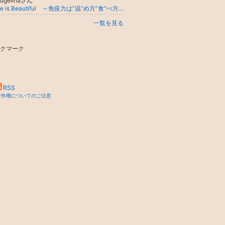
yugelinaさん
Life is Beautiful ～免疫力は”温”め方”食”べ方”住”まい方…そして～
一覧を見る
クマーク
RSS
著作権についてのご注意