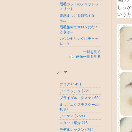
眉ひと
眉毛カットのメリット·デ
しっか
メリット
いう方
束感まつげを目指すな
ら…
眉毛施術でサロンに行く
ときは…
カウンセリングにチャッ
ピー!?
一覧を見る
画像一覧を見る
テーマ
ブログ ( 141 )
アイラッシュ ( 721 )
ブライダルエクステ ( 69 )
まつげエクステスクール (
108 )
アイケア ( 258 )
スタッフ紹介 ( 16 )
モデルレッスン ( 75 )