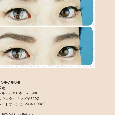
●○●○●○●
限定
ルアイ120本 ￥6980
ロウスタイリング￥3200
ードラッシュ120本￥9980
ル無料体験（45分間）