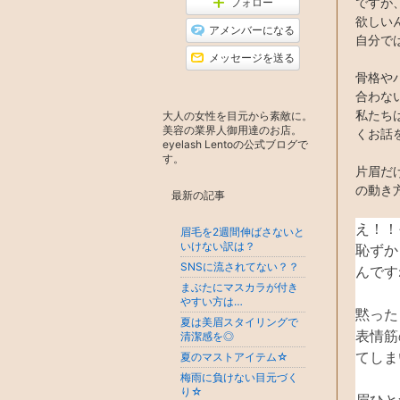
ですが
フォロー
降
ン
欲しい
グ
アメンバーになる
下
自分で
降
メッセージを送る
骨格や
合わな
私たち
大人の女性を目元から素敵に。
美容の業界人御用達のお店。
くお話
eyelash Lentoの公式ブログで
す。
片眉だ
の動き
最新の記事
え！！
眉毛を2週間伸ばさないと
いけない訳は？
恥ずか
SNSに流されてない？？
んです
まぶたにマスカラが付き
やすい方は…
黙った
夏は美眉スタイリングで
表情筋
清潔感を◎
てしま
夏のマストアイテム☆
梅雨に負けない目元づく
り☆