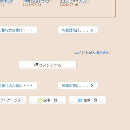
眉毛を2週間伸ばさないといけない訳は？
SNSに流されてない？？
まぶたにマスカラが付きやすい方は…
-02
2026-07-26
2026-07-19
旅行のお供に・・・
乾燥対策に。。。
[
コメント記入欄を表示
]
コメントする
旅行のお供に・・・
乾燥対策に。。。
ブログトップ
記事一覧
画像一覧