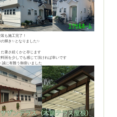
塗装も施工完了！
時の輝き✨となりました✨
まだ暑さ続くかと存じます
塗料🆒を少しでも感じて頂ければ幸いです
命 誠に有難う御座いました