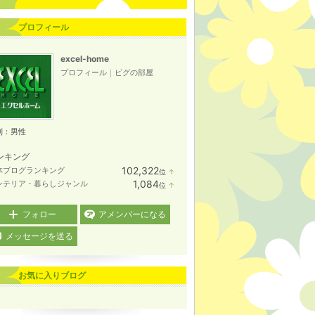
プロフィール
excel-home
プロフィール
｜
ピグの部屋
別：
男性
ンキング
102,322
体ブログランキング
位
↑
ラ
1,084
ンテリア・暮らしジャンル
位
↑
ン
ラ
キ
ン
ン
キ
フォロー
アメンバーになる
グ
ン
上
グ
メッセージを送る
昇
上
昇
お気に入りブログ