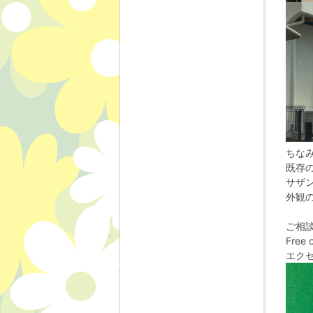
ちな
既存
サザ
外観
ご相
Free 
エク