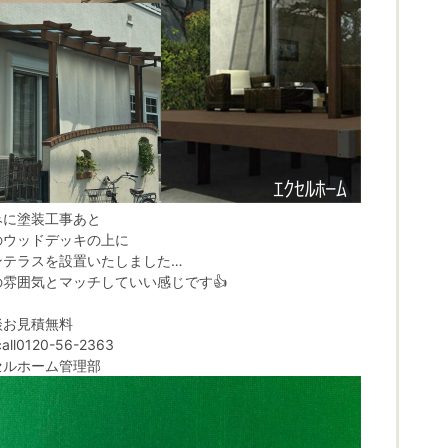
みに塗装工事あと
のウッドデッキの上に
ンテラスを設置いたしました…
の雰囲気とマッチしていい感じです👍
談お見積無料
call0120-56-2363
セルホーム管理部