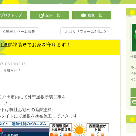
ブログトップ
記事一覧
画像一覧
屋根カバー工法⛑️
水回りリフォーム4点…
は遮熱塗装⛑️でお家を守ります！
性
7-08 10:03:15
ラ
：
お知らせ
全
イ
度 戸田市内にて外壁屋根塗装工事を
ました。
ントは弊社お勧めの遮熱塗料
ルタイトにて屋根を塗布施工していきます