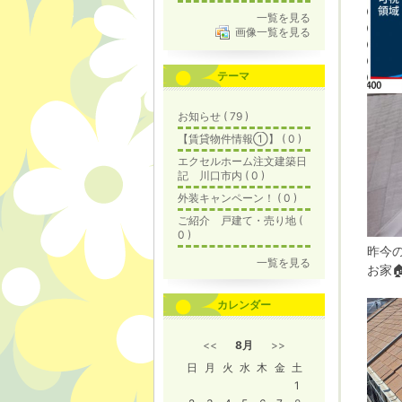
一覧を見る
画像一覧を見る
テーマ
お知らせ ( 79 )
【賃貸物件情報①】 ( 0 )
エクセルホーム注文建築日
記 川口市内 ( 0 )
外装キャンペーン！ ( 0 )
ご紹介 戸建て・売り地 (
0 )
昨今
一覧を見る
お家
カレンダー
<<
8月
>>
日
月
火
水
木
金
土
1