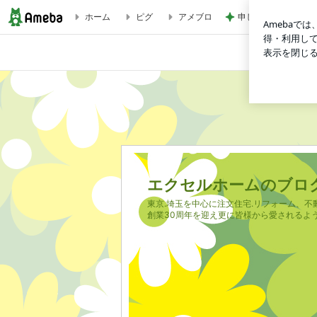
ホーム
ピグ
アメブロ
申し訳なくもありが
屋根は遮熱塗装⛑️でお家を守ります！ | エクセルホームのブロ
エクセルホームのブロ
東京.埼玉を中心に注文住宅.リフォーム、不
創業30周年を迎え更に皆様から愛されるよ