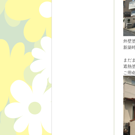
外壁
新築
まだ
遮熱
ご用