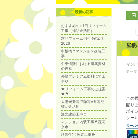
最新の記事
おすすめの✨1日リフォーム
工事（補助金活用）
窓リフォーム⭐️住宅省エネ
2026
屋根
中板橋⛑️マンション改装工
事
中東情勢における建築資材
2026-0
の遅延
テーマ
外壁プレミアム塗料にて工
事⛑️
★リフォーム工事のご提案
★⛑️
この
太陽光発電で節電⭐️蓄電池
賜り
補助金活用
ポイ
注文建築工事⛑️
クー
マンション内装工事⛑️西東
京市
鉄骨住宅 改装工事⛑️