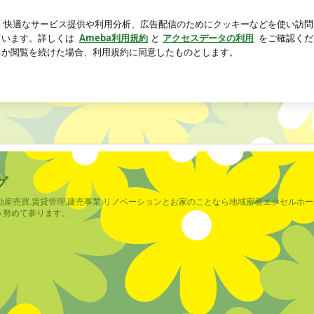
たい母の介護
芸能人ブログ
人気ブログ
新規登録
ロ
グ
WORKS
BLOG
Ameblo
グ
動産売買.賃貸管理.建売事業.リノベーションとお家のことなら地域密着エクセルホ
う努めて参ります。