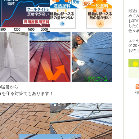
最近
めてみ
お家
した
色々
エク
0120
お待
の猛暑から
※
🏠を守る対策でもあります！