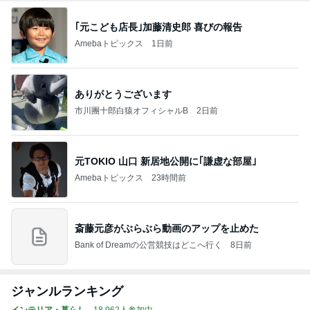
｢元こども店長｣加藤清史郎 喜びの報告
Amebaトピックス
1日前
ありがとうございます
市川團十郎白猿オフィシャルB
2日前
元TOKIO 山口 新居地公開に｢謙虚な部屋｣
Amebaトピックス
23時間前
斎藤元彦がぶらぶら動画のアップを止めた
Bank of Dreamの公営競技はどこへ行く
8日前
ジャンルランキング