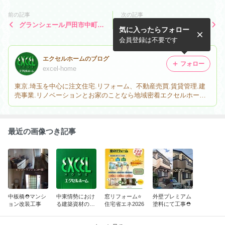
前の記事
次の記事
グランシェール戸田市中町
注文住宅 基礎工事
気に入ったらフォロー
【新築一戸建て】ご成約御礼
会員登録は不要です
エクセルホームのブログ
フォロー
excel-home
東京.埼玉を中心に注文住宅.リフォーム、不動産売買.賃貸管理.建
売事業.リノベーションとお家のことなら地域密着エクセルホーム
へお任せください。 創業30周年を迎え更に皆様から愛されるよう
努めて参ります。
最近の画像つき記事
中板橋⛑️マンシ
中東情勢におけ
窓リフォーム⭐️
外壁プレミアム
ョン改装工事
る建築資材の遅
住宅省エネ2026
塗料にて工事⛑️
延