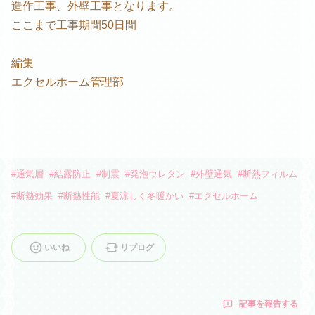
造作工事、外壁工事となります。
ここまで工事期間50日間
編集
エクセルホーム管理部
#
通気層
#
結露防止
#
制震
#
発泡ウレタン
#
外壁通気
#
断熱フィルム
#
断熱効果
#
断熱性能
#
夏涼しく冬暖かい
#
エクセルホーム
いいね
リブログ
記事を報告する