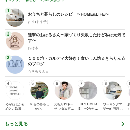
インテリア・暮らし
18,962人参加中
1
おうちと暮らしのレシピ 〜HOME&LIFE〜
yuki (ドキ子）
2
進撃のおはるさん〜家づくり失敗したけど私は元気で
す〜
おはる
3
１００均・カルディ大好き！食いしん坊☆きらりん☆
のブログ
☆きらりん☆
4
5
6
7
8
めがねとかも
65点の暮らし
元祖サロネー
HEY OMEM
ワーキングマ
めと北欧暮ら
かた。
ゼ マダム市川
E！〜0からの
ザー的 整理収
（
し
のほのぼのブ
家づくり〜
納 ＆ 北欧イン
ログ
テリア
もっと見る