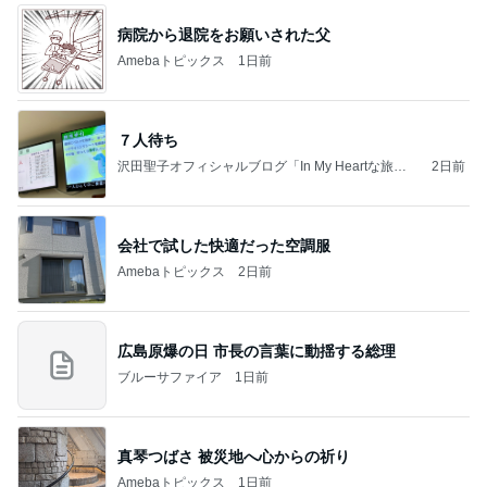
病院から退院をお願いされた父
Amebaトピックス
1日前
７人待ち
沢田聖子オフィシャルブログ「In My Heartな旅日
2日前
記」by Ameba
会社で試した快適だった空調服
Amebaトピックス
2日前
広島原爆の日 市長の言葉に動揺する総理
ブルーサファイア
1日前
真琴つばさ 被災地へ心からの祈り
Amebaトピックス
1日前