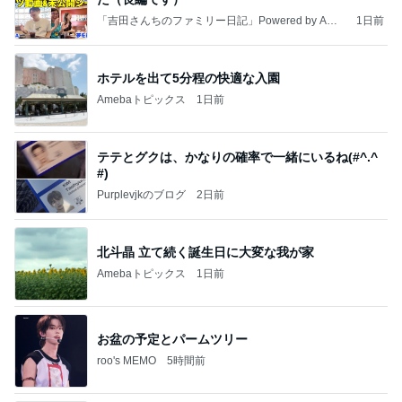
「吉田さんちのファミリー日記」Powered by Ame
1日前
ba 吉田さんファミリーオフィシャルブログ
ホテルを出て5分程の快適な入園
Amebaトピックス
1日前
テテとグクは、かなりの確率で一緒にいるね(#^.^
#)
Purplevjkのブログ
2日前
北斗晶 立て続く誕生日に大変な我が家
Amebaトピックス
1日前
お盆の予定とパームツリー
roo's MEMO
5時間前