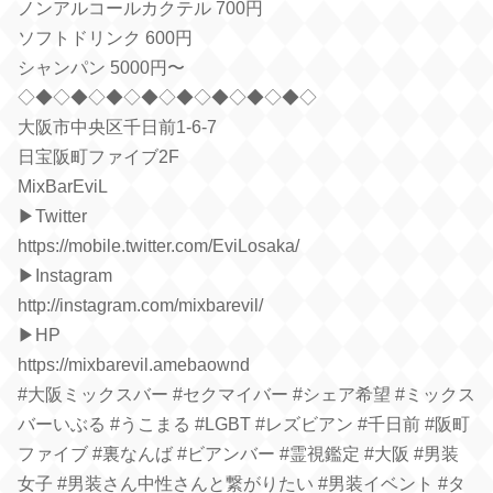
ノンアルコールカクテル 700円
ソフトドリンク 600円
シャンパン 5000円〜
◇◆◇◆◇◆◇◆◇◆◇◆◇◆◇◆◇
大阪市中央区千日前1-6-7
日宝阪町ファイブ2F
MixBarEviL
▶︎Twitter
https://mobile.twitter.com/EviLosaka/
▶︎Instagram
http://instagram.com/mixbarevil/
▶︎HP
https://mixbarevil.amebaownd
#大阪ミックスバー #セクマイバー #シェア希望 #ミックス
バーいぶる #うこまる #LGBT #レズビアン #千日前 #阪町
ファイブ #裏なんば #ビアンバー #霊視鑑定 #大阪 #男装
女子 #男装さん中性さんと繋がりたい #男装イベント #タ