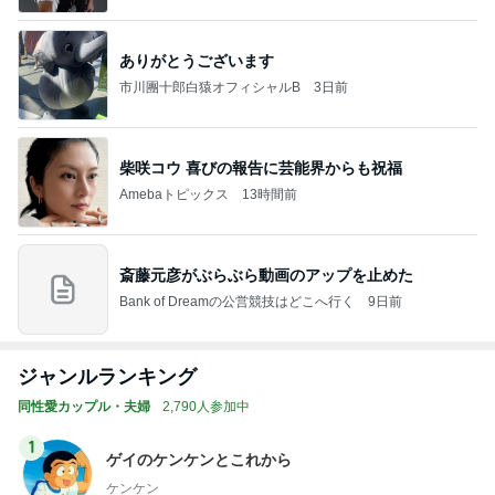
ありがとうございます
市川團十郎白猿オフィシャルB
3日前
柴咲コウ 喜びの報告に芸能界からも祝福
Amebaトピックス
13時間前
斎藤元彦がぶらぶら動画のアップを止めた
Bank of Dreamの公営競技はどこへ行く
9日前
ジャンルランキング
同性愛カップル・夫婦
2,790人参加中
1
ゲイのケンケンとこれから
ケンケン