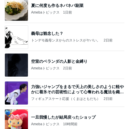
夏に何度も作るネバネバ副菜
Amebaトピックス
1日前
義母は観念した？
トンデモ義母ンヌからのストレスがヤバい。
2日前
空室のベランダの人影と金縛り
Amebaトピックス
2日前
力強いジャンプをまるで天上の美しさのように軽や
かに着氷その芸術性によって心奪われる魔法を織り
なす
フィギュアスケート応援（くまはともだち）
2日前
一旦我慢したが結局戻ったショップ
Amebaトピックス
10時間前