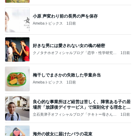
いのば」ブログ
小原 声変わり前の長男の声を保存
Amebaトピックス
1日前
好きな男には愛されない女の魂の秘密
クノタチホオフィシャルブログ「恋学・性学研究
1日前
室」Powered by Ameba
梅干しでまさかの失敗した学童弁当
Amebaトピックス
1日前
良心的な事業所ほど経営は苦しく、障害ある子の居
場所「放課後デイサービス」で深刻化する理念と現
実の
立石美津子オフィシャルブログ「テキトー母さんの
1日前
すすめ」Powered by Ameba
海外の彼女に届けたバラの花束