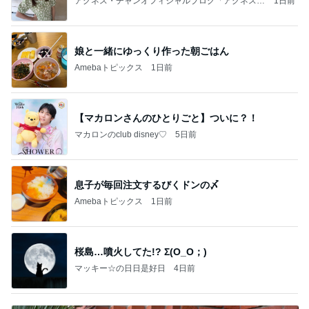
アグネス・チャンオフィシャルブログ「アグネスち
1日前
ゃんこ鍋」Powered by Ameba
娘と一緒にゆっくり作った朝ごはん
Amebaトピックス
1日前
【マカロンさんのひとりごと】ついに？！
マカロンのclub disney♡
5日前
息子が毎回注文するびくドンの〆
Amebaトピックス
1日前
桜島…噴火してた!? Σ(O_O；)
マッキー☆の日日是好日
4日前