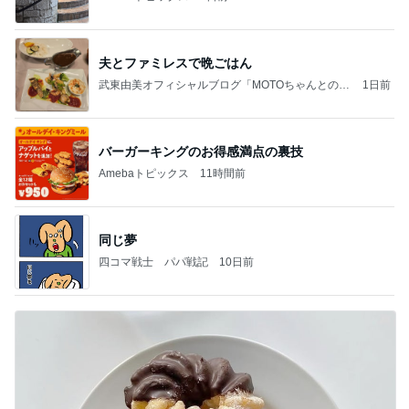
夫とファミレスで晩ごはん
武東由美オフィシャルブログ「MOTOちゃんとのは
1日前
っぴぃな毎日」Powered by Ameba
バーガーキングのお得感満点の裏技
Amebaトピックス
11時間前
同じ夢
四コマ戦士 パパ戦記
10日前