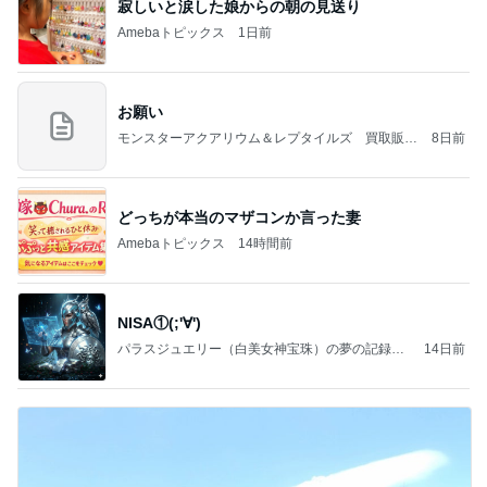
寂しいと涙した娘からの朝の見送り
Amebaトピックス
1日前
お願い
モンスターアクアリウム＆レプタイルズ 買取販売
8日前
情報
どっちが本当のマザコンか言った妻
Amebaトピックス
14時間前
NISA①(;'∀')
パラスジュエリー（白美女神宝珠）の夢の記録
14日前
（続編）