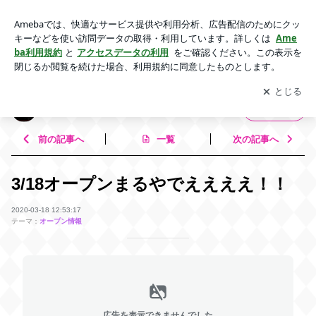
3/18オープンまるやでええええ！！ | 大阪MIX BAR EviL-いぶ
る-
アプリをダウンロードして
ブログの更新通知
を受け取りまし
開く
ょう。
大阪MIX BAR EviL-いぶる-
フォロー
前の記事へ
一覧
次の記事へ
3/18オープンまるやでええええ！！
2020-03-18 12:53:17
テーマ：
オープン情報
広告を表示できませんでした