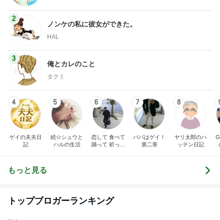
2
ノンケの私に彼女ができた。
HAL
3
俺とカレのこと
タクミ
4
5
6
7
8
ゲイの夫夫日
続☆シュウと
恋して 食べて
パパはゲイ！
ヤリ太郎のハ
記
ハルの生活
踊って 祈って
第二章
ッテン日記
旅をして
もっと見る
トップブロガーランキング