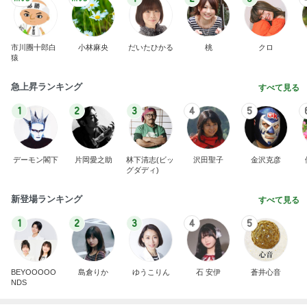
市川團十郎白
小林麻央
だいたひかる
桃
クロ
猿
急上昇ランキング
すべて見る
1
2
3
4
5
デーモン閣下
片岡愛之助
林下清志(ビッ
沢田聖子
金沢克彦
グダディ)
新登場ランキング
すべて見る
1
2
3
4
5
BEYOOOOO
島倉りか
ゆうこりん
石 安伊
蒼井心音
NDS