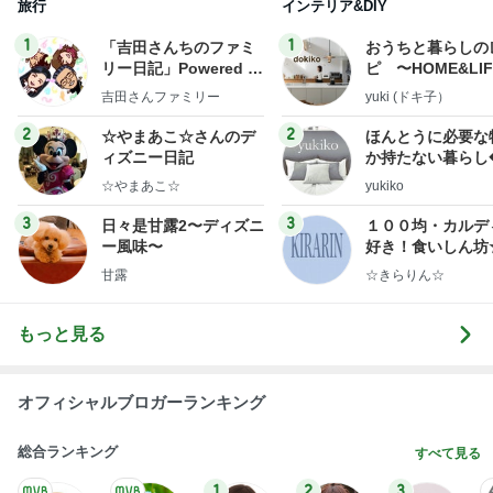
旅行
インテリア&DIY
1
1
「吉田さんちのファミ
おうちと暮らしの
リー日記」Powered b
ピ 〜HOME&LI
y Ameba 吉田さんファ
吉田さんファミリー
yuki (ドキ子）
ミリーオフィシャルブ
ログ
2
2
☆やまあこ☆さんのデ
ほんとうに必要な
ィズニー日記
か持たない暮らし
ep Life Simple
☆やまあこ☆
yukiko
ンテリアのきろく
3
3
日々是甘露2〜ディズニ
１００均・カルデ
ー風味〜
好き！食いしん坊
らりん☆のブログ
甘露
☆きらりん☆
もっと見る
オフィシャルブロガーランキング
総合ランキング
すべて見る
1
2
3