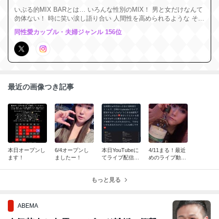
いぶる的MIX BARとは… いろんな性別のMIX！ 男と女だけなんて
勿体ない！ 時に笑い涙し語り合い 人間性を高められるような そん
な場所になればと。 憩いの場になれたら 本望です＼(^ω^)／ 成長
同性愛カップル・夫婦ジャンル 156位
日記とでも言いましょうか。 大阪千日前
最近の画像つき記事
本日オープンし
6/4オープンし
本日YouTubeに
4/11まる！最近
ます！
ましたー！
てライブ配信し
めのライブ動画
ます＼(^ω^)／
をYouTube投稿
しましたー！観
もっと見る
てねー！
ABEMA