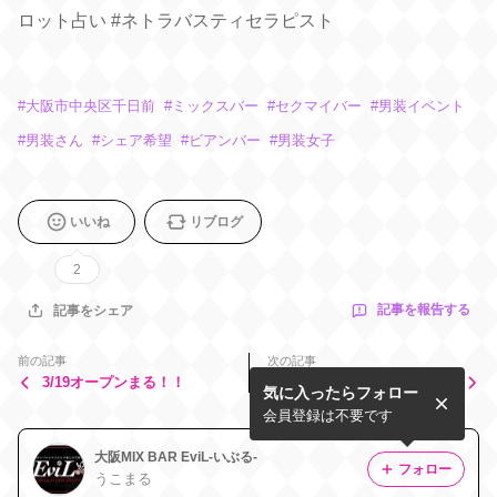
ロット占い #ネトラバスティセラピスト
#
大阪市中央区千日前
#
ミックスバー
#
セクマイバー
#
男装イベント
#
男装さん
#
シェア希望
#
ビアンバー
#
男装女子
いいね
リブログ
2
記事を報告する
記事をシェア
前の記事
次の記事
3/19オープンまる！！
3/15オープンまる！
気に入ったらフォロー
会員登録は不要です
大阪MIX BAR EviL-いぶる-
フォロー
うこまる